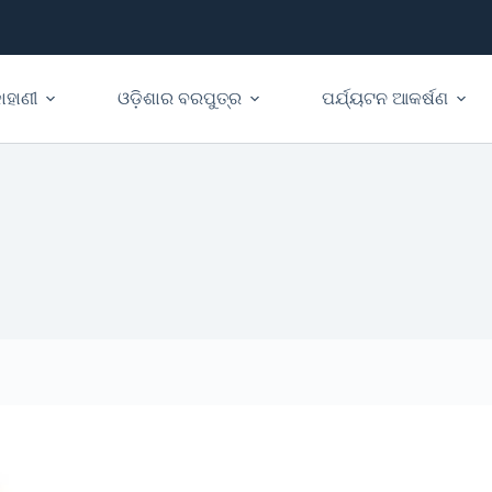
ାହାଣୀ
ଓଡ଼ିଶାର ବରପୁତ୍ର
ପର୍ଯ୍ୟଟନ ଆକର୍ଷଣ