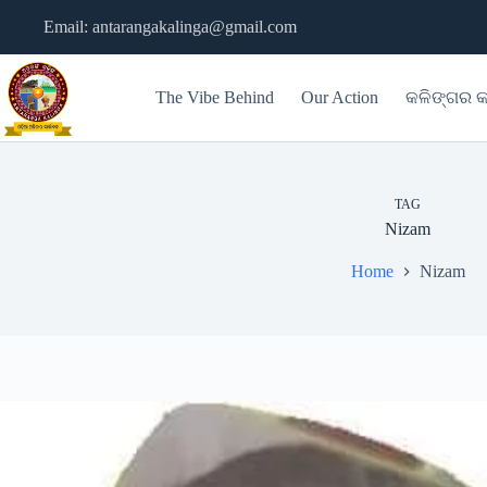
Skip
Email: antarangakalinga@gmail.com
to
content
The Vibe Behind
Our Action
କଳିଙ୍ଗର କ
TAG
Nizam
Home
Nizam