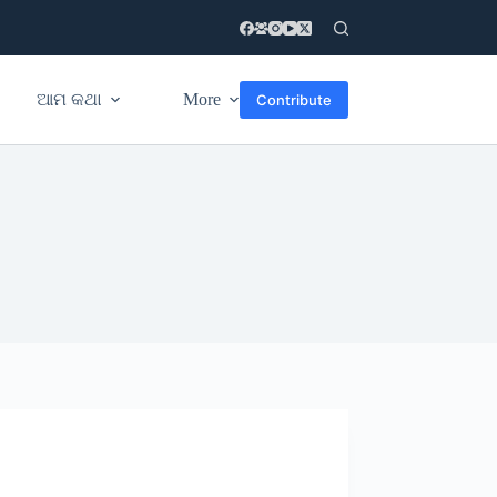
ଆମ କଥା
More
Contribute