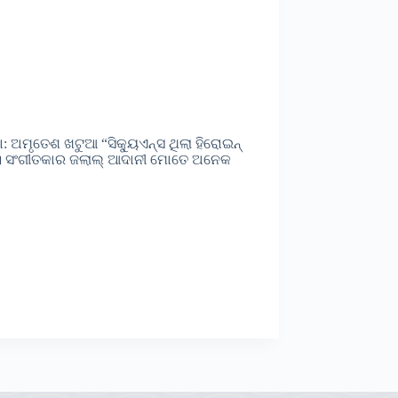
: ଅମୃତେଶ ଖଟୁଆ “ସିକ୍ୟୁଏନ୍ସ ଥିଲା ହିରୋଇନ୍
ଇବ । ସଂଗୀତକାର ଜଲାଲ୍ ଆଦାନୀ ମୋତେ ଅନେକ