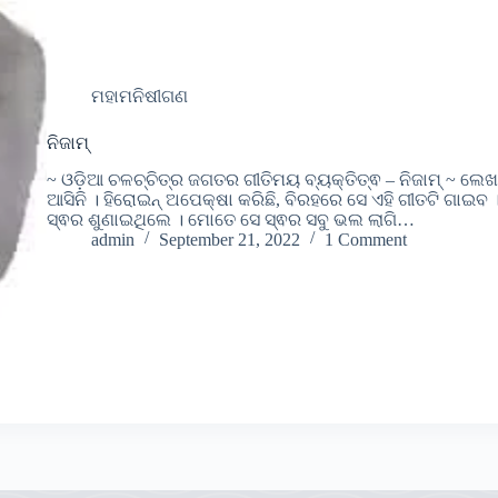
ମହାମନିଷୀଗଣ
ନିଜାମ୍
~ ଓଡ଼ିଆ ଚଳଚ୍ଚିତ୍ର ଜଗତର ଗୀତିମୟ ବ୍ୟକ୍ତିତ୍ଵ – ନିଜାମ୍ ~ ଲେଖା
ଆସିନି । ହିରୋଇନ୍ ଅପେକ୍ଷା କରିଛି, ବିରହରେ ସେ ଏହି ଗୀତଟି ଗା
ସ୍ଵର ଶୁଣାଇଥିଲେ । ମୋତେ ସେ ସ୍ଵର ସବୁ ଭଲ ଲାଗି…
admin
September 21, 2022
1 Comment