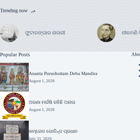
Trending now
ଫୁଟାଡଙ୍ଗାର ନାଉରୀ
ନୀଳମଣି 
Popular Posts
Abo
Ananta Purushottam Deba Mandira
August 1, 2026
ଅରଣା ମଇଁଷି ରହିଛି ଅନାଇ
August 1, 2026
କମ୍ରେଡ ଗୋବିନ୍ଦ ପ୍ରଧାନ
July 31, 2026