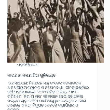
ମହାମନିଷୀଗଣ
କାଇପଡା କଳାମାଟିଆ ଗୁଳିକାଣ୍ଡ
ଉପସ୍ଥାପନା: ନିରଞ୍ଜନ ସାହୁ ଇଂରେଜ ସରକାରଙ୍କ
ଅକଥନୀୟ ଅତ୍ୟାଚାର ଓ ନଛୋଡବନ୍ଧା ନୀତିକୁ ଦୃଷ୍ଟିରେ
ରଖି ମହାତ୍ମାଗାନ୍ଧୀ ୧୯୪୨ ମସିହା ଅଗଷ୍ଟ ମାସ ୮
ତାରିଖରେ ‘କର ବା ମର’ ସ୍ଲୋଗାନ ଦେଇ ସ୍ଵାଧୀନତା
ସଂଗ୍ରାମ ଚାଲୁ ରଖିବା ପାଇଁ ଆହ୍ୱାନ ଦେଇଥିଲେ। ସାରା
ଦେଶରେ ଏ କଥା ବିଦ୍ୟୁତ ବେଗରେ ବ୍ଯାପିଗଲା ଓ
ପ୍ରବଳ…