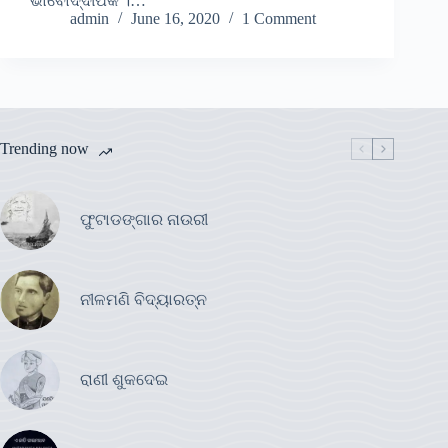
ଭାବୋଦ୍ଦୀପକ ।…
admin
June 16, 2020
1 Comment
Trending now
ଫୁଟାଡଙ୍ଗାର ନାଉରୀ
ନୀଳମଣି ବିଦ୍ୟାରତ୍ନ
ରାଣୀ ଶୁକଦେଇ