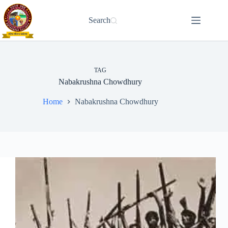
Skip
to
Search
content
TAG
Nabakrushna Chowdhury
Home
Nabakrushna Chowdhury