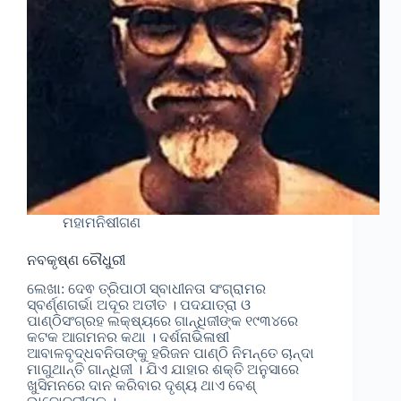
ମହାମନିଷୀଗଣ
ନବକୃଷ୍ଣ ଚୌଧୁରୀ
ଲେଖା: ଦେଵ ତ୍ରିପାଠୀ ସ୍ବାଧୀନତା ସଂଗ୍ରାମର
ସ୍ବର୍ଣ୍ଣଗର୍ଭା ଅଦୂର ଅତୀତ । ପଦଯାତ୍ରା ଓ
ପାଣ୍ଠିସଂଗ୍ରହ ଲକ୍ଷ୍ୟରେ ଗାନ୍ଧିଜୀଙ୍କ ୧୯୩୪ରେ
କଟକ ଆଗମନର କଥା । ଦର୍ଶନାଭିଳାଷୀ
ଆବାଳବୃଦ୍ଧବନିତାଙ୍କୁ ହରିଜନ ପାଣ୍ଠି ନିମନ୍ତେ ଚାନ୍ଦା
ମାଗୁଥାନ୍ତି ଗାନ୍ଧିଜୀ । ଯିଏ ଯାହାର ଶକ୍ତି ଅନୁସାରେ
ଖୁସିମନରେ ଦାନ କରିବାର ଦୃଶ୍ୟ ଥାଏ ବେଶ୍