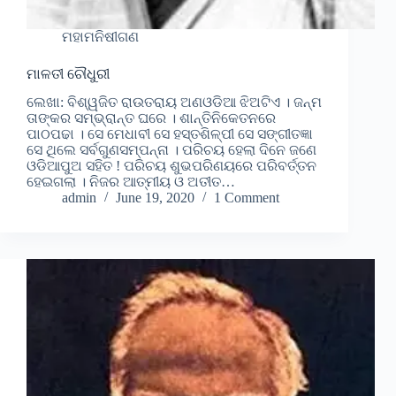
ମହାମନିଷୀଗଣ
ମାଳତୀ ଚୌଧୁରୀ
ଲେଖା: ବିଶ୍ୱଜିତ ରାଉତରାୟ ଅଣଓଡିଆ ଝିଅଟିଏ । ଜନ୍ମ
ତାଙ୍କର ସମ୍ଭ୍ରାନ୍ତ ଘରେ । ଶାନ୍ତିନିକେତନରେ
ପାଠପଢା । ସେ ମେଧାବୀ ସେ ହସ୍ତଶିଳ୍ପୀ ସେ ସଙ୍ଗୀତଜ୍ଞା
ସେ ଥିଲେ ସର୍ବଗୁଣସମ୍ପନ୍ନା । ପରିଚୟ ହେଲା ଦିନେ ଜଣେ
ଓଡିଆପୁଅ ସହିତ ! ପରିଚୟ ଶୁଭପରିଣୟରେ ପରିବର୍ତ୍ତନ
ହେଇଗଲା । ନିଜର ଆତ୍ମୀୟ ଓ ଅତୀତ…
admin
June 19, 2020
1 Comment