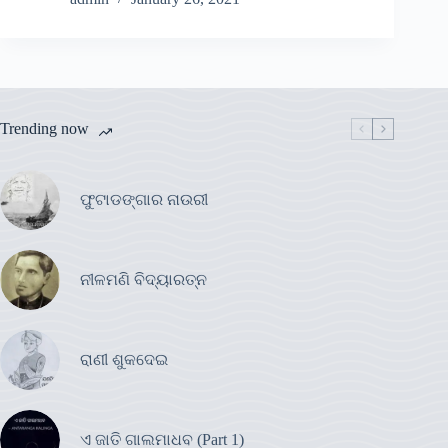
Trending now
ଫୁଟାଡଙ୍ଗାର ନାଉରୀ
ନୀଳମଣି ବିଦ୍ୟାରତ୍ନ
ରାଣୀ ଶୁକଦେଇ
ଏ ଜାତି ଗାଲମାଧବ (Part 1)