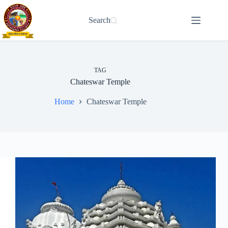
Skip
to
Search
content
TAG
Chateswar Temple
Home
Chateswar Temple