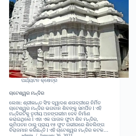
ପର୍ଯ୍ୟଟନ କ୍ଷେତ୍ର
ଚାଟେଶ୍ୱର ମନ୍ଦିର
ଲେଖା: ଶ୍ରୀକାନ୍ତ ସିଂହ ଦ୍ୱାଦଶ ଶତାବ୍ଦୀରେ ନିର୍ମିତ
ଚାଟେଶ୍ୱର ମନ୍ଦିର ଭଗବାନ ଶିବଙ୍କୁ ସମର୍ପିତ l ଏହି
ମନ୍ଦିରଟିକୁ ତୃତୀୟ ଅନଙ୍ଗଭୀମ ଦେବ ନିର୍ମାଣ
କରାଇଥିଲେ l ଏହା ଏକ ପାତାଳ ଫୁଟା ଶିବ ମନ୍ଦିର,
ଭୂମିପତନ ଠାରୁ ପ୍ରାୟ ୧୫ ଫୁଟ ଗଭୀରରେ ଶିବଲିଙ୍ଗ
ବିରାଜମାନ କରିଛନ୍ତି l ଏହି ଚାଟେଶ୍ୱର ମନ୍ଦିର କଟକ…
admin
January 26, 2021