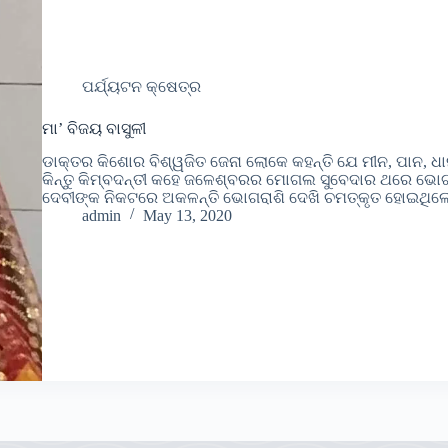
ପର୍ଯ୍ୟଟନ କ୍ଷେତ୍ର
ମା’ ବିଜୟ ବାସୁଳୀ
ଡାକ୍ତର କିଶୋର ବିଶ୍ୱଜିତ ଜେନା ଲୋକେ କହନ୍ତି ଯେ ମୀନ, ପାନ, ଧ
କିନ୍ତୁ କିମ୍ବଦନ୍ତୀ କହେ ଜଳେଶ୍ବରର ମୋଗଲ ସୁବେଦାର ଥରେ ଭୋଗର
ଦେବୀଙ୍କ ନିକଟରେ ଅକଳନ୍ତି ଭୋଗରାଶି ଦେଖି ଚମତ୍କୃତ ହୋଇଥିଲ
admin
May 13, 2020