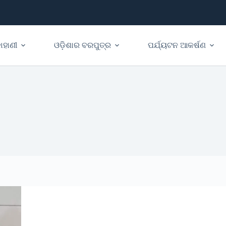
ାହାଣୀ
ଓଡ଼ିଶାର ବରପୁତ୍ର
ପର୍ଯ୍ୟଟନ ଆକର୍ଷଣ