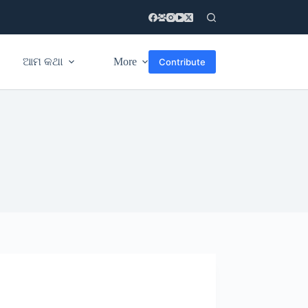
ଆମ କଥା
More
Contribute