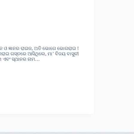
ାନ ଓ ଜ୍ଞାନର ରାଇଜ, ଅତି ଭୋଗେ ଭୋଗରାଇ !
ାଇ ଗସ୍ତରେ ଆସିଥିଲେ, ମା’ ବିଜୟ ବାସୁଳୀ
େ ଏବଂ ସ୍ଥାନର ନାମ…