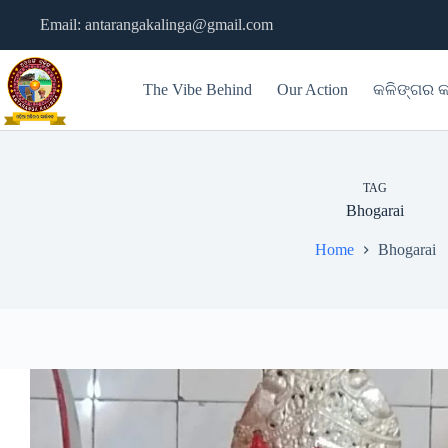
Skip
Email: antarangakalinga@gmail.com
to
content
The Vibe Behind
Our Action
କଳିଙ୍ଗର କ
TAG
Bhogarai
Home
Bhogarai