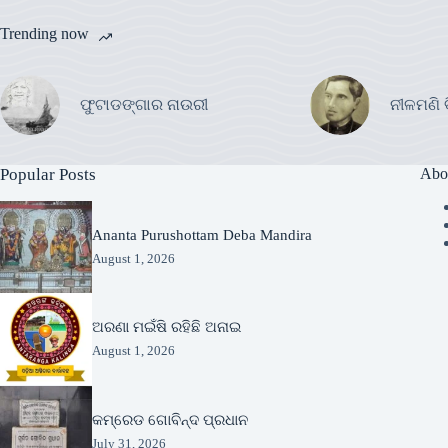
Trending now
ଫୁଟାଡଙ୍ଗାର ନାଉରୀ
ନୀଳମଣି 
Popular Posts
Abo
Ananta Purushottam Deba Mandira
August 1, 2026
ଅରଣା ମଇଁଷି ରହିଛି ଅନାଇ
August 1, 2026
କମ୍ରେଡ ଗୋବିନ୍ଦ ପ୍ରଧାନ
July 31, 2026