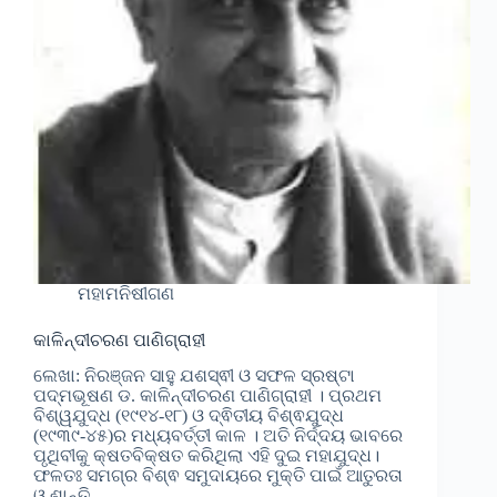
ମହାମନିଷୀଗଣ
କାଳିନ୍ଦୀଚରଣ ପାଣିଗ୍ରାହୀ
ଲେଖା: ନିରଞ୍ଜନ ସାହୁ ଯଶସ୍ଵୀ ଓ ସଫଳ ସ୍ରଷ୍ଟା
ପଦ୍ମଭୂଷଣ ଡ. କାଳିନ୍ଦୀଚରଣ ପାଣିଗ୍ରାହୀ । ପ୍ରଥମ
ବିଶ୍ୱଯୁଦ୍ଧ (୧୯୧୪-୧୮) ଓ ଦ୍ଵିତୀୟ ବିଶ୍ଵଯୁଦ୍ଧ
(୧୯୩୯-୪୫)ର ମଧ୍ୟବର୍ତ୍ତୀ କାଳ । ଅତି ନିର୍ଦ୍ଦୟ ଭାବରେ
ପୃଥିବୀକୁ କ୍ଷତବିକ୍ଷତ କରିଥିଲା ଏହି ଦୁଇ ମହାଯୁଦ୍ଧ।
ଫଳତଃ ସମଗ୍ର ବିଶ୍ଵ ସମୁଦାୟରେ ମୁକ୍ତି ପାଇଁ ଆତୁରତା
ଓ ଶାନ୍ତି…