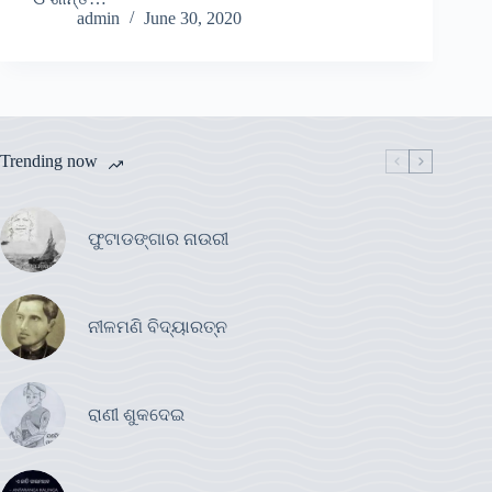
admin
June 30, 2020
Trending now
ଫୁଟାଡଙ୍ଗାର ନାଉରୀ
ନୀଳମଣି ବିଦ୍ୟାରତ୍ନ
ରାଣୀ ଶୁକଦେଇ