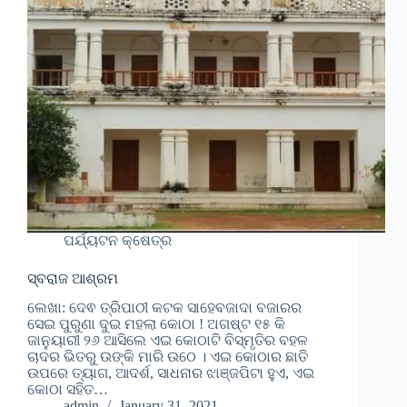
ପର୍ଯ୍ୟଟନ କ୍ଷେତ୍ର
ସ୍ବରାଜ ଆଶ୍ରମ
ଲେଖା: ଦେଵ ତ୍ରିପାଠୀ କଟକ ସାହେବଜାଦା ବଜାରର
ସେଇ ପୁରୁଣା ଦୁଇ ମହଲା କୋଠା ! ଅଗଷ୍ଟ ୧୫ କି
ଜାନୁୟାରୀ ୨୬ ଆସିଲେ ଏଇ କୋଠାଟି ବିସ୍ମୃତିର ବହଳ
ଚାଦର ଭିତରୁ ଉଙ୍କି ମାରି ଉଠେ । ଏଇ କୋଠାର ଛାତି
ଉପରେ ତ୍ୟାଗ, ଆଦର୍ଶ, ସାଧନାର ଝାଞ୍ଜପିଟା ହୁଏ, ଏଇ
କୋଠା ସହିତ…
admin
January 31, 2021