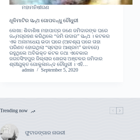
ମହାମନିଷୀଗଣ
ଧୂଳିମାଟିର ସନ୍ଥ ଗୋପବନ୍ଧୁ ଚୌଧୁରୀ
ଲେଖା: ଶିବାଶିଷ ମହାପାତ୍ର ଜଣେ ଜମିଦାରଙ୍କ ଘରେ
ଜନ୍ମଗ୍ରହଣ କରିଥିଲେ “ଜମି ଉଦାର” ସନ୍ଥ । କଟକର
ଏକ ଅନାମଧେୟ ଭଡା ଘରେ (ଆବଶ୍ୟ ପରେ ତାହା
ପରିଣତ ହୋଇଥିଲା “ସ୍ବରାଜ ଆଶ୍ରମ” ଭାବରେ)
ରହୁଥିଲେ ଅବିଭକ୍ତ କଟକ ତଥା ଏବେକାର
ଜଗତସିଂହପୁର ଜିଲ୍ଲାର ଖେରସ ଅଞ୍ଚଳର ଜମିଦାର
ଶ୍ରୀଯୁକ୍ତ ଗୋକୁଳାନନ୍ଦ ଚୌଧୁରୀ । ଏହି…
admin
September 5, 2020
Trending now
ଫୁଟାଡଙ୍ଗାର ନାଉରୀ