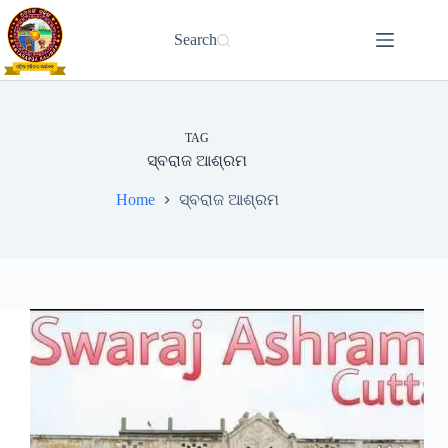
Skip
to
Search
content
TAG
ସ୍ବରାଜ ଆଶ୍ରମ
Home
ସ୍ବରାଜ ଆଶ୍ରମ