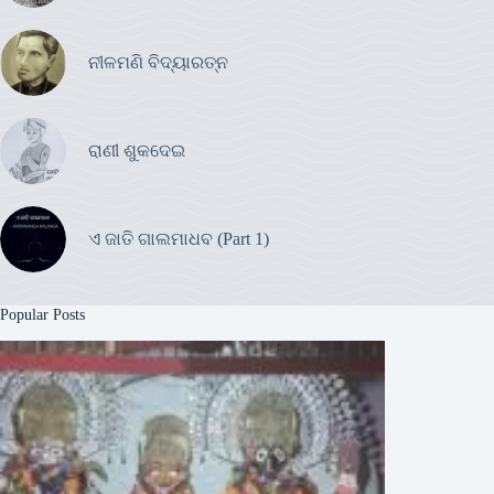
ନୀଳମଣି ବିଦ୍ୟାରତ୍ନ
ରାଣୀ ଶୁକଦେଇ
ଏ ଜାତି ଗାଲମାଧବ (Part 1)
Popular Posts