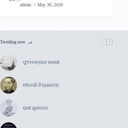
admin
May 30, 2020
Trending now
ଫୁଟାଡଙ୍ଗାର ନାଉରୀ
ନୀଳମଣି ବିଦ୍ୟାରତ୍ନ
ରାଣୀ ଶୁକଦେଇ