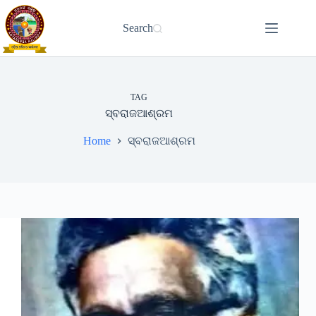
Skip
to
Search
content
TAG
ସ୍ବରାଜଆଶ୍ରମ
Home
ସ୍ବରାଜଆଶ୍ରମ