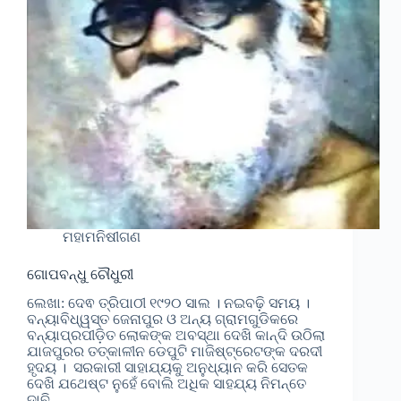
ମହାମନିଷୀଗଣ
ଗୋପବନ୍ଧୁ ଚୌଧୁରୀ
ଲେଖା: ଦେଵ ତ୍ରିପାଠୀ ୧୯୨୦ ସାଲ । ନଇବଢ଼ି ସମୟ ।
ବନ୍ୟାବିଧ୍ୱସ୍ତ ଜେନାପୁର ଓ ଅନ୍ୟ ଗ୍ରାମଗୁଡିକରେ
ବନ୍ୟାପ୍ରପୀଡ଼ିତ ଲୋକଙ୍କ ଅବସ୍ଥା ଦେଖି କାନ୍ଦି ଉଠିଲା
ଯାଜପୁରର ତତ୍କାଳୀନ ଡେପୁଟି ମାଜିଷ୍ଟ୍ରେଟଙ୍କ ଦରଦୀ
ହୃଦୟ । ସରକାରୀ ସାହାଯ୍ୟକୁ ଅନୁଧ୍ୟାନ କରି ସେତକ
ଦେଖି ଯଥେଷ୍ଟ ନୁହେଁ ବୋଲି ଅଧିକ ସାହଯ୍ୟ ନିମନ୍ତେ
ଦାବି…