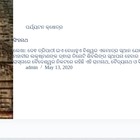
ପର୍ଯ୍ୟଟନ କ୍ଷେତ୍ର
ସିଂହନାଥ
ଲେଖା: ଦେଵ ତ୍ରିପାଠୀ ଇଏ ବୋଧହୁଏ ବିଶ୍ୱର ଏକମାତ୍ର ସ୍ଥାନ ଯେଉଁଠ
ମହାବୀର ଲକ୍ଷ୍ମଣଙ୍କ ଦ୍ଵାରା ତିନୋଟି ଶିବଲିଙ୍ଗ ସ୍ଥାପନା ହେବାର 
ରାସ୍ତାରେ ବୈଦେଶ୍ୱର ନିକଟରେ ରହିଛି ଏହି ରାମନାଥ, ବୈଦ୍ୟନାଥ ଓ ସ
admin
May 13, 2020