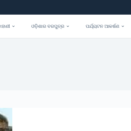
ାହାଣୀ
ଓଡ଼ିଶାର ବରପୁତ୍ର
ପର୍ଯ୍ୟଟନ ଆକର୍ଷଣ