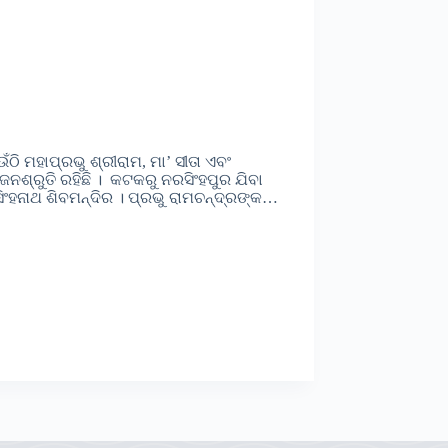
ି ମହାପ୍ରଭୁ ଶ୍ରୀରାମ, ମା’ ସୀତା ଏବଂ
ଜନଶ୍ରୁତି ରହିଛି । କଟକରୁ ନରସିଂହପୁର ଯିବା
ିଂହନାଥ ଶିବମନ୍ଦିର । ପ୍ରଭୁ ରାମଚନ୍ଦ୍ରଙ୍କ…