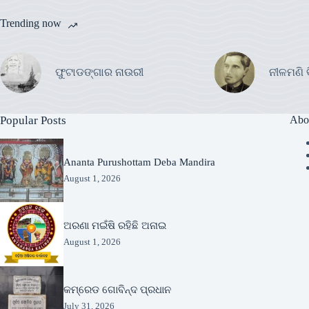
Trending now
ଫୁଟାଡଙ୍ଗାର ନାଉରୀ
ନୀଳମଣି 
Popular Posts
Abo
Ananta Purushottam Deba Mandira
August 1, 2026
ଅରଣା ମଇଁଷି ରହିଛି ଅନାଇ
August 1, 2026
କମ୍ରେଡ ଗୋବିନ୍ଦ ପ୍ରଧାନ
July 31, 2026