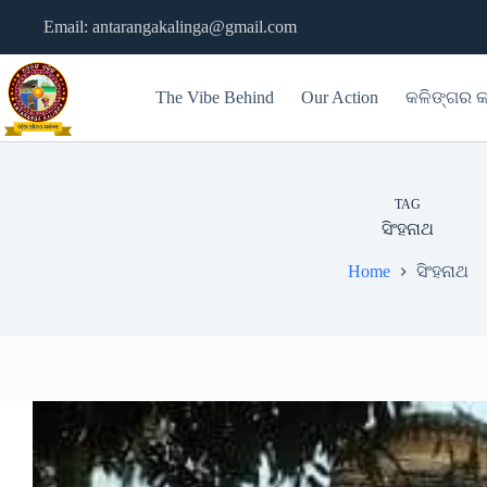
Skip
Email: antarangakalinga@gmail.com
to
content
The Vibe Behind
Our Action
କଳିଙ୍ଗର କ
TAG
ସିଂହନାଥ
Home
ସିଂହନାଥ