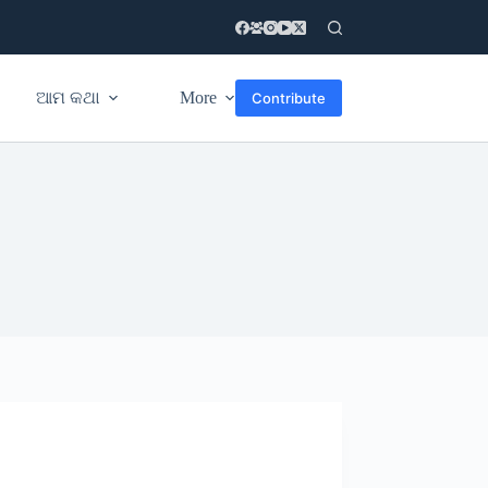
ଆମ କଥା
More
Contribute