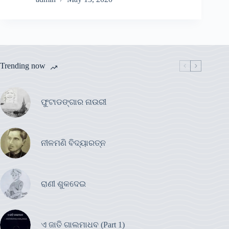
Trending now
ଫୁଟାଡଙ୍ଗାର ନାଉରୀ
ନୀଳମଣି ବିଦ୍ୟାରତ୍ନ
ରାଣୀ ଶୁକଦେଇ
ଏ ଜାତି ଗାଲମାଧବ (Part 1)