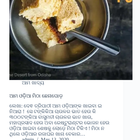
ଆମ ଖାଦ୍ୟ
ଆମ ଓଡ଼ିଆ ମିଠା ଛେନାପୋଡ଼
ଲେଖା: ଦେଵ ତ୍ରିପାଠୀ ଆମ ଓଡ଼ିଆଙ୍କ ଖାଇବା ଇ
ନିଆରା ! ସେ ଟଙ୍କିକିଆ ଚାଉଳର ଭାତ ହେଉ କି
୩୦୦ଟଙ୍କିଆ ବାସୁମତୀ ଚାଉଳର ଭାତ ଖାଉ,
ମହାପ୍ରସାଦ ହେଉ ଅବା ରେଷ୍ଟୁରାଣ୍ଟର ଭୋଜନ ହେଉ
ଓଡ଼ିଆ ଖାଇବା ଶେଷକୁ ଲୋଡ଼େ ମିଠା ଟିକିଏ ! ମିଠା ନ
ଥିଲେ ଓଡ଼ିଆର ରଜାଘର ଖାନା ବେକାର…
admin
May 13, 2020