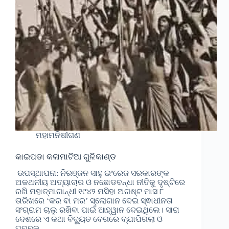
ମହାମନିଷୀଗଣ
କାଇପଡା କଳାମାଟିଆ ଗୁଳିକାଣ୍ଡ
ଉପସ୍ଥାପନା: ନିରଞ୍ଜନ ସାହୁ ଇଂରେଜ ସରକାରଙ୍କ
ଅକଥନୀୟ ଅତ୍ୟାଚାର ଓ ନଛୋଡବନ୍ଧା ନୀତିକୁ ଦୃଷ୍ଟିରେ
ରଖି ମହାତ୍ମାଗାନ୍ଧୀ ୧୯୪୨ ମସିହା ଅଗଷ୍ଟ ମାସ ୮
ତାରିଖରେ ‘କର ବା ମର’ ସ୍ଲୋଗାନ ଦେଇ ସ୍ଵାଧୀନତା
ସଂଗ୍ରାମ ଚାଲୁ ରଖିବା ପାଇଁ ଆହ୍ୱାନ ଦେଇଥିଲେ। ସାରା
ଦେଶରେ ଏ କଥା ବିଦ୍ୟୁତ ବେଗରେ ବ୍ଯାପିଗଲା ଓ
ପ୍ରବଳ…