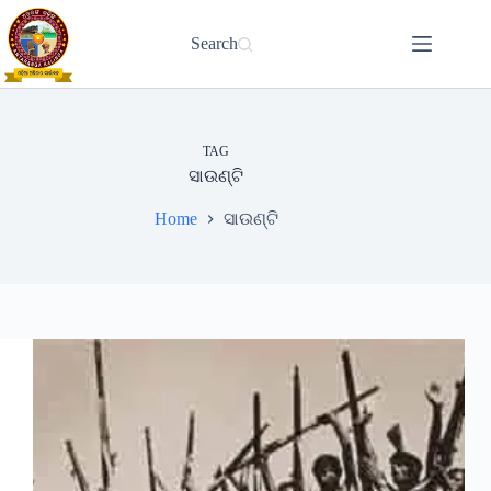
Skip
to
Search
content
TAG
ସାଉଣ୍ଟି
Home
ସାଉଣ୍ଟି