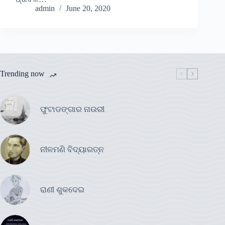
admin
June 20, 2020
Trending now
ଫୁଟାଡଙ୍ଗାର ନାଉରୀ
ନୀଳମଣି ବିଦ୍ୟାରତ୍ନ
ରାଣୀ ଶୁକଦେଇ