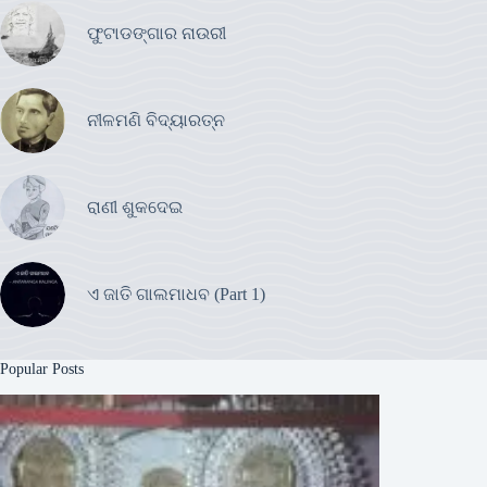
ଫୁଟାଡଙ୍ଗାର ନାଉରୀ
ନୀଳମଣି ବିଦ୍ୟାରତ୍ନ
ରାଣୀ ଶୁକଦେଇ
ଏ ଜାତି ଗାଲମାଧବ (Part 1)
Popular Posts