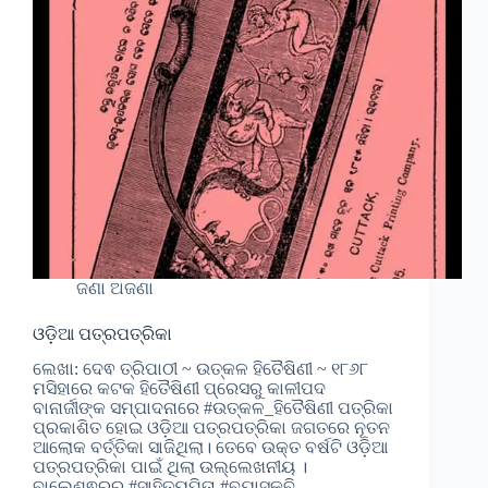
ଜଣା ଅଜଣା
ଓଡ଼ିଆ ପତ୍ରପତ୍ରିକା
ଲେଖା: ଦେଵ ତ୍ରିପାଠୀ ~ ଉତ୍କଳ ହିତୈଷିଣୀ ~ ୧୮୬୮
ମସିହାରେ କଟକ ହିତୈଷିଣୀ ପ୍ରେସରୁ କାଳୀପଦ
ବାନାର୍ଜୀଙ୍କ ସମ୍ପାଦନାରେ #ଉତ୍କଳ_ହିତୈଷିଣୀ ପତ୍ରିକା
ପ୍ରକାଶିତ ହୋଇ ଓଡ଼ିଆ ପତ୍ରପତ୍ରିକା ଜଗତରେ ନୂତନ
ଆଲୋକ ବର୍ତ୍ତିକା ସାଜିଥିଲା। ତେବେ ଉକ୍ତ ବର୍ଷଟି ଓଡ଼ିଆ
ପତ୍ରପତ୍ରିକା ପାଇଁ ଥିଲା ଉଲ୍ଲେଖନୀୟ ।
ବାଲେଶ୍ଵରରୁ #ସାହିତ୍ୟପିତା #ବ୍ୟାସକବି