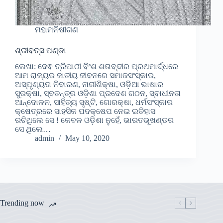
ମହାମନିଷୀଗଣ
ଶ୍ରୀବତ୍ସ ପଣ୍ଡା
ଲେଖା: ଦେଵ ତ୍ରିପାଠୀ ବିଂଶ ଶତାବ୍ଦୀର ପ୍ରଥମାର୍ଦ୍ଧରେ
ଆମ ରାଜ୍ୟର ଜାତୀୟ ଜୀବନରେ ସମାଜସଂସ୍କାର,
ଅସ୍ପୃଶ୍ୟତା ନିବାରଣ, ନାରୀଶିକ୍ଷା, ଓଡ଼ିଆ ଭାଷାର
ସୁରକ୍ଷା, ସ୍ବତନ୍ତ୍ର ଓଡ଼ିଶା ପ୍ରଦେଶ ଗଠନ, ସ୍ବାଧୀନତା
ଆନ୍ଦୋଳନ, ସାହିତ୍ୟ ସୃଷ୍ଟି, ଗୋରକ୍ଷା, ଧର୍ମସଂସ୍କାର
କ୍ଷେତ୍ରରେ ସାହସିକ ପଦକ୍ଷେପ ନେଇ ଇତିହାସ
ରଚିଥିଲେ ସେ ! କେବଳ ଓଡ଼ିଶା ନୁହେଁ, ଭାରତଭୂଖଣ୍ଡର
ସେ ଥିଲେ…
admin
May 10, 2020
Trending now