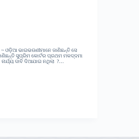
ି ~ ଓଡ଼ିଆ ଭାଇଭଉଣୀମାନେ ଜାଣିଛନ୍ତି ସେ
ଣିଛନ୍ତି ସୁପ୍ରିମ କୋର୍ଟର ପ୍ରଥମ ମକଦ୍ଦମା
କ ନାର୍ଯ୍ୟ ଦାବି ଦିଆଯାଇ ନଥିଲା ?…