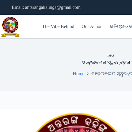
Skip
Email: antarangakalinga@gmail.com
to
content
The Vibe Behind
Our Action
କଳିଙ୍ଗର କ
TAG
ଷଢ଼େଇକଳାର ସ୍ୱତନ୍ତ୍ରତା 
Home
ଷଢ଼େଇକଳାର ସ୍ୱତନ୍ତ୍