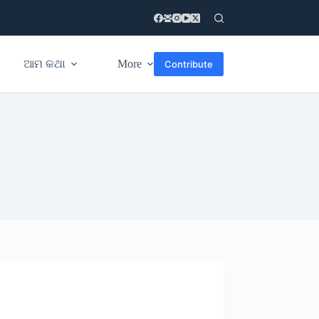
ଆମ କଥା
More
Contribute