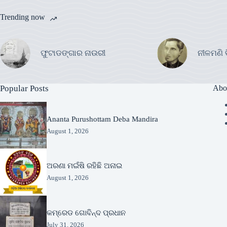
Trending now
ଫୁଟାଡଙ୍ଗାର ନାଉରୀ
ନୀଳମଣି 
Popular Posts
Abo
Ananta Purushottam Deba Mandira
August 1, 2026
ଅରଣା ମଇଁଷି ରହିଛି ଅନାଇ
August 1, 2026
କମ୍ରେଡ ଗୋବିନ୍ଦ ପ୍ରଧାନ
July 31, 2026