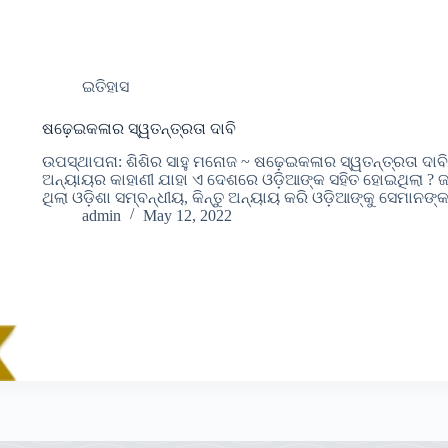
ଇତିହାସ
ଷଢ଼େଇକଳାର ସ୍ୱତନ୍ତ୍ରତା ଦାବି
ଉପସ୍ଥାପନା: ଶିଶିର ସାହୁ ମନୋଜ ~ ଷଢ଼େଇକଳାର ସ୍ୱତନ୍ତ୍ରତା ଦାବ
ଅନ୍ୟାୟର କାହାଣୀ ଯାହା ଏ ଦେଶରେ ଓଡ଼ିଆଙ୍କ ସହିତ ହୋଇଥିଲା ? ଜା
ଥିଲା ଓଡ଼ିଶା ସମ୍ବନ୍ଧୀୟ, କିନ୍ତୁ ଅନ୍ୟାୟ କରି ଓଡ଼ିଆଙ୍କୁ ସେମାନଙ୍
admin
May 12, 2022