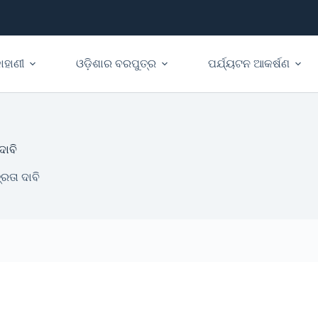
ାହାଣୀ
ଓଡ଼ିଶାର ବରପୁତ୍ର
ପର୍ଯ୍ୟଟନ ଆକର୍ଷଣ
ଦାବି
ରତା ଦାବି