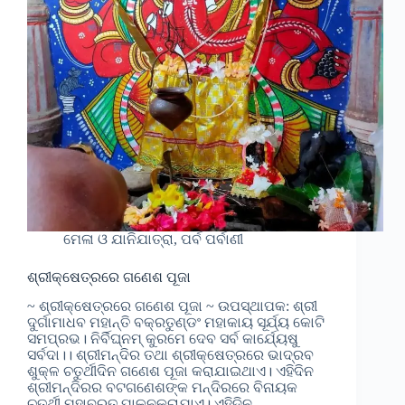
ମେଳା ଓ ଯାନିଯାତ୍ରା, ପର୍ବ ପର୍ବାଣୀ
ଶ୍ରୀକ୍ଷେତ୍ରରେ ଗଣେଶ ପୂଜା
~ ଶ୍ରୀକ୍ଷେତ୍ରରେ ଗଣେଶ ପୂଜା ~ ଉପସ୍ଥାପକ: ଶ୍ରୀ
ଦୁର୍ଗାମାଧବ ମହାନ୍ତି ବକ୍ରତୁଣ୍ଡଂ ମହାକାୟ ସୂର୍ଯ୍ୟ କୋଟି
ସମପ୍ରଭ। ନିର୍ବିଘ୍ନମ୍ କୁରମେ ଦେବ ସର୍ବ କାର୍ଯ୍ୟେଷୁ
ସର୍ବଦା।। ଶ୍ରୀମନ୍ଦିର ତଥା ଶ୍ରୀକ୍ଷେତ୍ରରେ ଭାଦ୍ରବ
ଶୁକ୍ଳ ଚତୁର୍ଥୀଦିନ ଗଣେଶ ପୂଜା କରାଯାଇଥାଏ। ଏହିଦିନ
ଶ୍ରୀମନ୍ଦିରର ବଟଗଣେଶଙ୍କ ମନ୍ଦିରରେ ବିନାୟକ
ଚତୁର୍ଥୀ ମହାବ୍ରତ ପାଳନକରାଯାଏ। ଏହିଦିନ