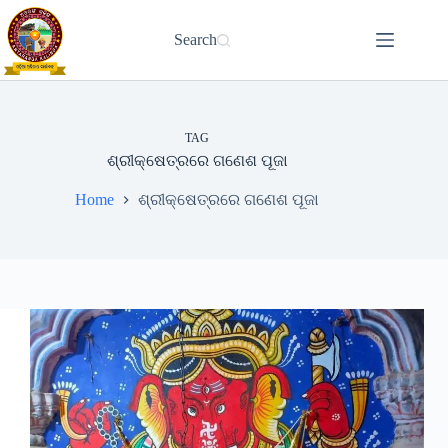
Skip
to
Search
content
TAG
ଶ୍ରୀକ୍ଷେତ୍ରରେ ଗଣେଶ ପୂଜା
Home
ଶ୍ରୀକ୍ଷେତ୍ରରେ ଗଣେଶ ପୂଜା