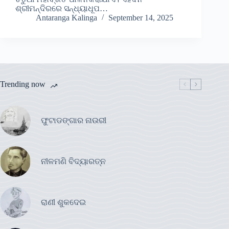
ଶ୍ରୀମନ୍ଦିରରେ ସନ୍ଧ୍ୟାଧୂପ…
Antaranga Kalinga
September 14, 2025
Trending now
ଫୁଟାଡଙ୍ଗାର ନାଉରୀ
ନୀଳମଣି ବିଦ୍ୟାରତ୍ନ
ରାଣୀ ଶୁକଦେଇ