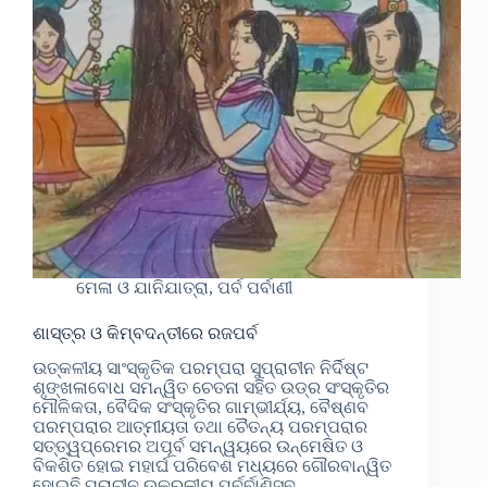
ମେଳା ଓ ଯାନିଯାତ୍ରା, ପର୍ବ ପର୍ବାଣୀ
ଶାସ୍ତ୍ର ଓ କିମ୍ବଦନ୍ତୀରେ ରଜପର୍ବ
ଉତ୍କଳୀୟ ସାଂସ୍କୃତିକ ପରମ୍ପରା ସୁପ୍ରାଚୀନ ନିର୍ଦିଷ୍ଟ
ଶୃଙ୍ଖଳାବୋଧ ସମନ୍ୱିତ ଚେତନା ସହିତ ଉଡ୍ର ସଂସ୍କୃତିର
ମୌଳିକତା, ବୈଦିକ ସଂସ୍କୃତିର ଗାମ୍ଭୀର୍ଯ୍ୟ, ବୈଷ୍ଣବ
ପରମ୍ପରାର ଆତ୍ମୀୟତା ତଥା ଚୈତନ୍ୟ ପରମ୍ପରାର
ସତ୍ତ୍ୱପ୍ରେମର ଅପୂର୍ବ ସମନ୍ୱୟରେ ଉନ୍ମେଷିତ ଓ
ବିକଶିତ ହୋଇ ମହାର୍ଘ ପରିବେଶ ମଧ୍ୟରେ ଗୌରବାନ୍ୱିତ
ହୋଇଛି ପ୍ରାଚୀନ ଉକ୍ରଳୀୟ ପର୍ବର୍ବାଣିସବୁ . .