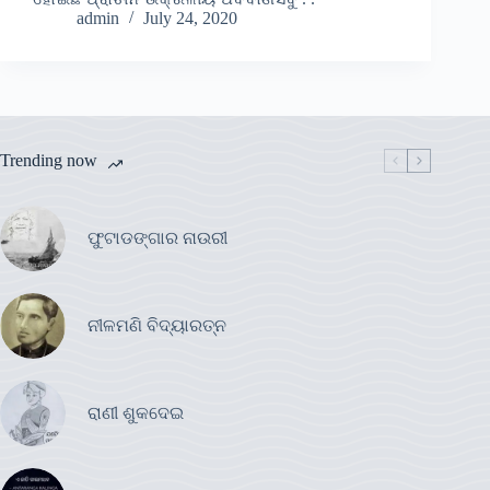
admin
July 24, 2020
Trending now
ଫୁଟାଡଙ୍ଗାର ନାଉରୀ
ନୀଳମଣି ବିଦ୍ୟାରତ୍ନ
ରାଣୀ ଶୁକଦେଇ