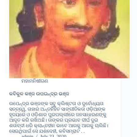
ମହାମନିଷୀଗଣ
କବିକୁଳ କଞ୍ଜ ଉପଇନ୍ଦ୍ର ଭଞ୍ଜ
ଉପେନ୍ଦ୍ର ଭଞ୍ଜଙ୍କ ସବୁ କ୍ଲିଷ୍ଟତା ଓ ଦୁର୍ବୋଧ୍ୟତା
ସତ୍ତ୍ୱେ, ତାହାର ଅନ୍ତର୍ନିହିତ ସାଙ୍ଗୀତିକତା ଓଡ଼ିଆଙ୍କ
ହୃଦୟରେ ଓ ଓଡ଼ିଶାର ପୁରପଲ୍ଲୀରେ ଜନସାଧାରଣଙ୍କୁ
ଆଦୃତ କରି ରଖିଅଛି। ତାଙ୍କର ପ୍ରଭାବ ଦୀର୍ଘ ଦୁଇ
ଶତାବ୍ଦୀ ଧରି କ୍ଲାନ୍ତହୀନ ଭାବେ ଆଗକୁ ଆଗକୁ ଚାଲିଛି।
ସେଇଥିପାଇଁ ସେ ଯଶଦେହୀ, କବିସମ୍ରାଟ . .
admin
July 23, 2020