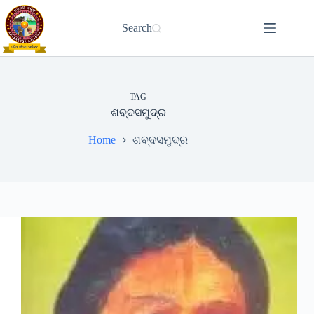
Skip
to
Search
content
TAG
ଶବ୍ଦସମୁଦ୍ର
Home
ଶବ୍ଦସମୁଦ୍ର