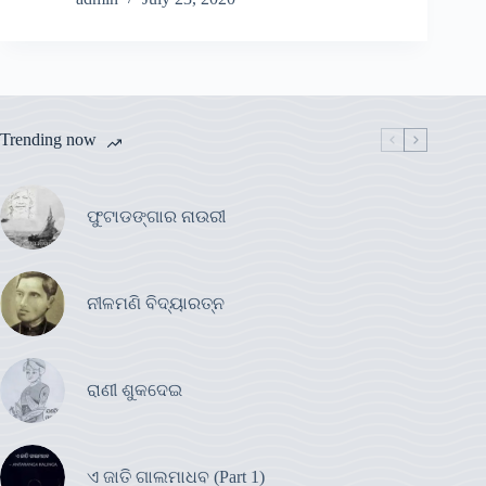
Trending now
ଫୁଟାଡଙ୍ଗାର ନାଉରୀ
ନୀଳମଣି ବିଦ୍ୟାରତ୍ନ
ରାଣୀ ଶୁକଦେଇ
ଏ ଜାତି ଗାଲମାଧବ (Part 1)