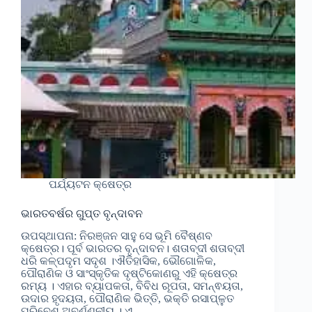
ପର୍ଯ୍ୟଟନ କ୍ଷେତ୍ର
ଭାରତବର୍ଷର ଗୁପ୍ତ ବୃନ୍ଦାବନ
ଉପସ୍ଥାପନା: ନିରଞ୍ଜନ ସାହୁ ସେ ଭୂମି ବୈଷ୍ଣବ
କ୍ଷେତ୍ର। ପୂର୍ବ ଭାରତର ବୃନ୍ଦାବନ। ଶତାବ୍ଦୀ ଶତାବ୍ଦୀ
ଧରି କଳ୍ପଦୃମ ସଦୃଶ ।ଐତିହାସିକ, ଭୌଗୋଳିକ,
ପୌରାଣିକ ଓ ସାଂସ୍କୃତିକ ଦୃଷ୍ଟିକୋଣରୁ ଏହି କ୍ଷେତ୍ର
ରମ୍ୟ । ଏହାର ବ୍ୟାପକତା, ବିବିଧ ରୂପତା, ସମନ୍ଵୟତା,
ଉଦାର ହୃଦୟତା, ପୌରାଣିକ ଭିତ୍ତି, ଭକ୍ତି ରସାପ୍ଳୁତ
ପରିବେଶ ଅବର୍ଣ୍ଣନୀୟ । ଏ…