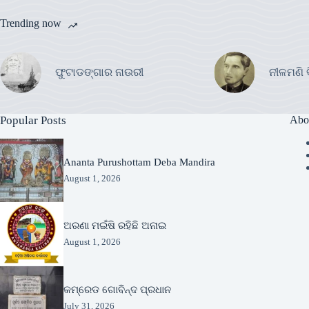
Trending now
ଫୁଟାଡଙ୍ଗାର ନାଉରୀ
ନୀଳମଣି 
Popular Posts
Abo
Ananta Purushottam Deba Mandira
August 1, 2026
ଅରଣା ମଇଁଷି ରହିଛି ଅନାଇ
August 1, 2026
କମ୍ରେଡ ଗୋବିନ୍ଦ ପ୍ରଧାନ
July 31, 2026