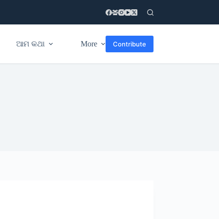
ଆମ କଥା
More
Contribute