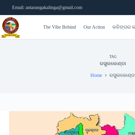
Skip
Email: antarangakalinga@gmail.com
to
content
The Vibe Behind
Our Action
କଳିଙ୍ଗର କ
TAG
ରସୁଲକୋଣ୍ଡା
Home
ରସୁଲକୋଣ୍ଡ