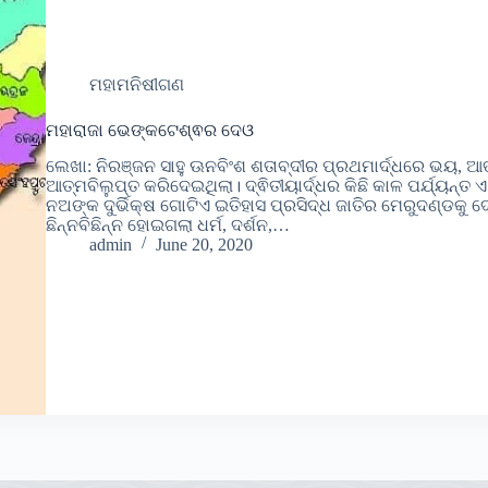
ମହାମନିଷୀଗଣ
ମହାରାଜା ଭେଙ୍କଟେଶ୍ଵର ଦେଓ
ଲେଖା: ନିରଞ୍ଜନ ସାହୁ ଊନବିଂଶ ଶତାବ୍ଦୀର ପ୍ରଥମାର୍ଦ୍ଧରେ ଭୟ, ଆତଙ
ଆତ୍ମବିଲୁପ୍ତ କରିଦେଇଥିଲା। ଦ୍ଵିତୀୟାର୍ଦ୍ଧର କିଛି କାଳ ପର୍ଯ୍ୟନ୍ତ ଏ
ନଅଙ୍କ ଦୁର୍ଭିକ୍ଷ ଗୋଟିଏ ଇତିହାସ ପ୍ରସିଦ୍ଧ ଜାତିର ମେରୁଦଣ୍ଡକୁ
ଛିନ୍ନବିଛିନ୍ନ ହୋଇଗଲା ଧର୍ମ, ଦର୍ଶନ,…
admin
June 20, 2020