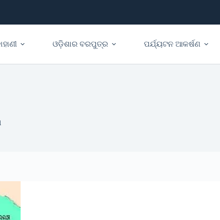
ାହାଣୀ
ଓଡ଼ିଶାର ବରପୁତ୍ର
ପର୍ଯ୍ୟଟନ ଆକର୍ଷଣ
ା