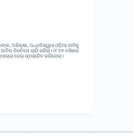
୍କ, ଅଶିକ୍ଷା, ଅନ୍ଧବିଶ୍ୱାସ ଓଡ଼ିଆ ଜାତିକୁ
 ଜାତିର ନିର୍ବେଦତା ଲାଗି ରହିଲା। ୧୮୬୬ ମସିହାର
 ଦୋହଲାଇ ଦେଇ ଶ୍ମଶାନିତ କରିଦେଲା।