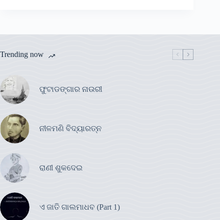
Trending now
ଫୁଟାଡଙ୍ଗାର ନାଉରୀ
ନୀଳମଣି ବିଦ୍ୟାରତ୍ନ
ରାଣୀ ଶୁକଦେଇ
ଏ ଜାତି ଗାଲମାଧବ (Part 1)