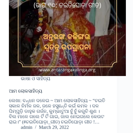
ଭାଷା ଓ ସାହିତ୍ୟ
ଆମ ଲୋକସାହିତ୍ୟ
ଲେଖା: ବନ୍ଧନ ଦଳେଇ ~ ଆମ ଲୋକସାହିତ୍ୟ ~ “ଚଇତି
ସକାଳ ନିର୍ମଳ ଜଳ, ଜଳେ ହସୁଛନ୍ତି କଇଁ କମଳ । ଦଳ
ପିମ୍ପୁଡ଼ି ଡାହୁକ ଗର୍ଜନ, କୁମ୍ଭାଟୁଆ ହୁଁ ହୁଁ କରୁଚି ଶୁଣ ।
ବିଲ ମାଳେ ଗଲେ ଟିଁ ଟିଁ ଗାଇ, ଜାଲ ନେଇଗଲେ କେଉଟ
ରାଇ।” (#ଚଇତିଘୋଡ଼ା_ଗୀତ) ଚଇତିଘୋଡ଼ା ଗୀତ !…
admin
March 29, 2022