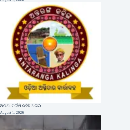
ଅରଣା ମଇଁଷି ରହିଛି ଅନାଇ
August 1, 2026