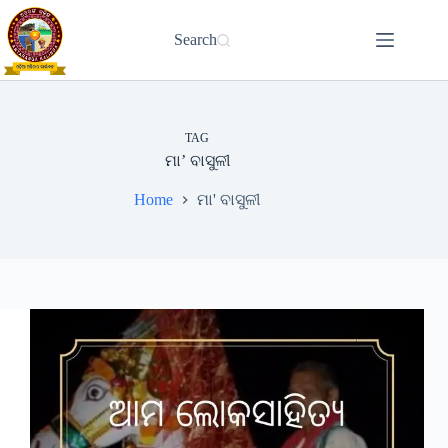
Skip
to
Search
content
TAG
ମା’ ବାସୁଳୀ
Home
ମା' ବାସୁଳୀ