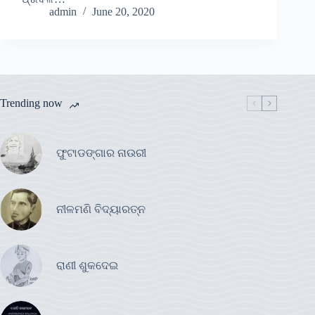
admin
June 20, 2020
Trending now
ଫୁଟାଡଙ୍ଗାର ନାଉରୀ
ନୀଳମଣି ବିଦ୍ୟାରତ୍ନ
ରାଣୀ ଶୁକଦେଇ