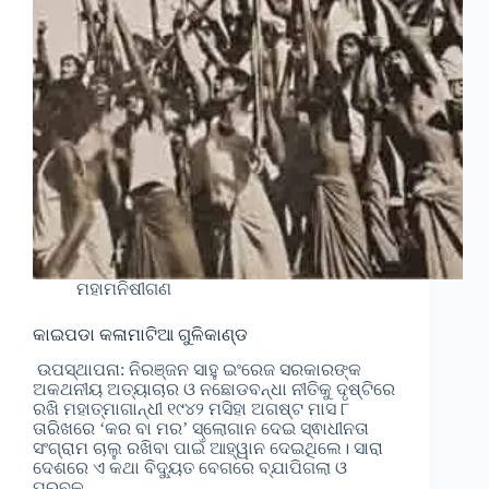
ମହାମନିଷୀଗଣ
କାଇପଡା କଳାମାଟିଆ ଗୁଳିକାଣ୍ଡ
ଉପସ୍ଥାପନା: ନିରଞ୍ଜନ ସାହୁ ଇଂରେଜ ସରକାରଙ୍କ
ଅକଥନୀୟ ଅତ୍ୟାଚାର ଓ ନଛୋଡବନ୍ଧା ନୀତିକୁ ଦୃଷ୍ଟିରେ
ରଖି ମହାତ୍ମାଗାନ୍ଧୀ ୧୯୪୨ ମସିହା ଅଗଷ୍ଟ ମାସ ୮
ତାରିଖରେ ‘କର ବା ମର’ ସ୍ଲୋଗାନ ଦେଇ ସ୍ଵାଧୀନତା
ସଂଗ୍ରାମ ଚାଲୁ ରଖିବା ପାଇଁ ଆହ୍ୱାନ ଦେଇଥିଲେ। ସାରା
ଦେଶରେ ଏ କଥା ବିଦ୍ୟୁତ ବେଗରେ ବ୍ଯାପିଗଲା ଓ
ପ୍ରବଳ…