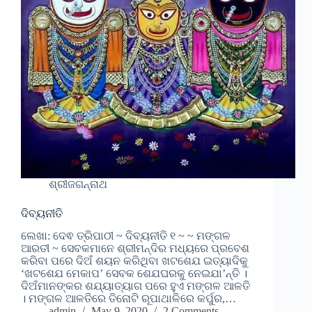
ଶ୍ରୀଜଗନ୍ନାଥ
ଦିବ୍ୟନୀତି
ଲେଖା: ଦେଵ ତ୍ରିପାଠୀ ~ ଦିବ୍ୟନୀତି ୧ ~ ~ ମଙ୍ଗଳ
ଆରତୀ ~ ସେବକମାନେ ଶ୍ରୀମନ୍ଦିର ମଧ୍ୟରେ ପ୍ରବେଶ
କରିବା ପରେ ଦିଅଁ ଶୟନ କରିଥିବା ଖଟଶେଯ ଇତ୍ୟାଦିକୁ
‘ଖଟଶେଯ ମେକାପ’ ସେବକ ଶେଯଘରକୁ ନେଇଯା’ନ୍ତି ।
ଦିଅଁମାନଙ୍କର ଶଯ୍ୟାତ୍ୟାଗ ପରେ ହୁଏ ମଙ୍ଗଳ ଆଳତି
। ମଙ୍ଗଳ ଆଳତିରେ ତିନୋଟି ରୂପାଥାଳିରେ କର୍ପୁର,…
admin
May 9, 2020
2 Comments