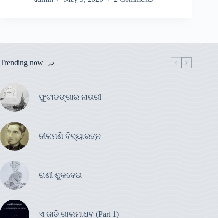
Trending now
ଫୁଟାଡଙ୍ଗାର ନାଉରୀ
ନୀଳମଣି ବିଦ୍ୟାରତ୍ନ
ରାଣୀ ଶୁକଦେଇ
ଏ ଜାତି ଗାଲମାଧବ (Part 1)