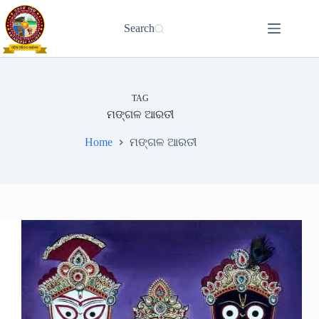
Skip
to
Search
content
TAG
ମଙ୍ଗଳ ଆରତୀ
Home
ମଙ୍ଗଳ ଆରତୀ