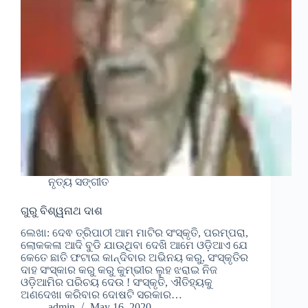
ନୃତ୍ୟ ସଙ୍ଗୀତ
ଗୁରୁ ବିଶ୍ୱନାଥ ଦାଶ
ଲେଖା: ଦେଵ ତ୍ରିପାଠୀ ଆମ ମାଟିର ସଂସ୍କୃତି, ପରମ୍ପରା,
ଲୋକକଳା ଆଦି ବୁଡି ଯାଉଥିବା ଦେଖି ଆମେ ଓଡ଼ିଆଏ ଯେ
କେତେ ଛାତି ଫଟାଇ କାନ୍ଦିବାର ଅଭିନୟ କରୁ, ସଂସ୍କୃତିର
ଦାହ ସଂସ୍କାର କରୁ କରୁ କୁମ୍ଭୀର ଲୁହ ଝରାଇ ନିଜ
ଓଡ଼ିଆମିର ପରିଚୟ ଦେଉ ! ସଂସ୍କୃତି, ଐତିହ୍ୟକୁ
ଅଣଦେଖା କରିବାର ଦୋଷଟି ସରକାର…
admin
May 16, 2020