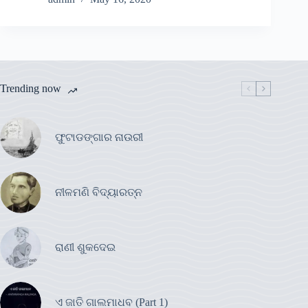
Trending now
ଫୁଟାଡଙ୍ଗାର ନାଉରୀ
ନୀଳମଣି ବିଦ୍ୟାରତ୍ନ
ରାଣୀ ଶୁକଦେଇ
ଏ ଜାତି ଗାଲମାଧବ (Part 1)