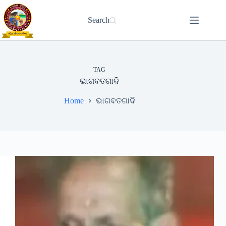
Skip
to
Search
content
TAG
ଭାଗବତଗାଦି
Home
ଭାଗବତଗାଦି