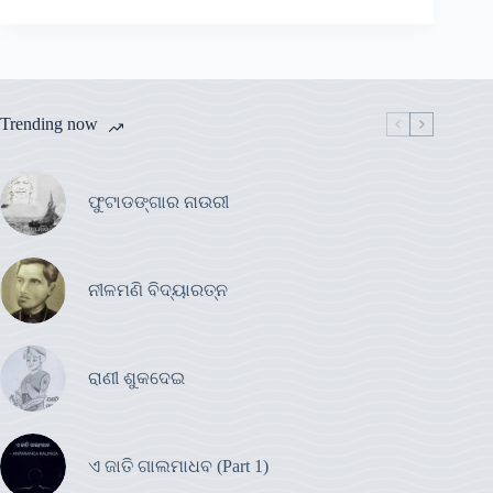
Trending now
ଫୁଟାଡଙ୍ଗାର ନାଉରୀ
ନୀଳମଣି ବିଦ୍ୟାରତ୍ନ
ରାଣୀ ଶୁକଦେଇ
ଏ ଜାତି ଗାଲମାଧବ (Part 1)