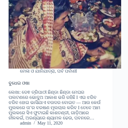
ମେଳା ଓ ଯାନିଯାତ୍ରା, ପର୍ବ ପର୍ବାଣୀ
ବୁଧେଇ ଓଷା
ଲେଖା: ଦେଵ ତ୍ରିପାଠୀ ଛିଣ୍ଡା ଛିଣ୍ଡା ମେଘର
ପଲଟଣରେ ଭୋଦୁଅ ଆକାଶ ଭରି ରହିଛି I ଏଇ ଝରିବ
ଝରିବ ହୋଇ ଭାସିଯାଏ ବଉଦର ବୋଇତ — ଆଉ କେଉଁ
ମୁଲକରେ ତା’ର ବରଷଣ ମୂଲଚାଲ କରିବ I ତେବେ ଆମ
ମୁଲକରେ ସିଏ ଫୁଟାଇଛି କାଶତଣ୍ଡୀ, ଗାଡ଼ିଆରେ
ନୀଳକଇଁ, ଅରଣ୍ୟରେ ଶ୍ୟାମଳ ଢେଉ, ପବନରେ…
admin
May 11, 2020