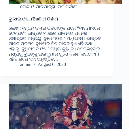
ମେଳା ଓ ଯାନିଯାତ୍ରା, ପର୍ବ ପର୍ବାଣୀ
ବୁଧେଇ ଓଷା (Budhei Osha)
ଲେଖା: ବନ୍ଧନ ଦଳାଇ ଓଡିଆଙ୍କ ଘରେ “ବାରମାସରେ
ତେରପର୍ବ” ଭାଦ୍ରବ ମାସରେ ପାଳନୀୟ ଅନେକ
ଓଷାବ୍ରତ ମଧ୍ୟରୁ ‘ବୁଧେଇଓଷା‘ ଅନ୍ୟତମ। ଭାଦ୍ରବ
ମାସର ପ୍ରଥମ ବୁଧବାର ଦିନ ପାଳନ ହୁଏ ଏହି ଓଷା।
ଏହାକୁ ‘ବୁଧିବାମନ ଓଷା‘ ମଧ୍ୟ କୁହନ୍ତି। ନବଗ୍ରହଙ୍କ
ମଧ୍ୟରୁ ବୁଧଙ୍କୁ ରାଜାକୁମାର ରୁପେ ବରଣ କରାଯାଏ ।
ଏହିବାରରେ ଏହା ଅନୁଷ୍ଠିତ…
admin
August 6, 2020