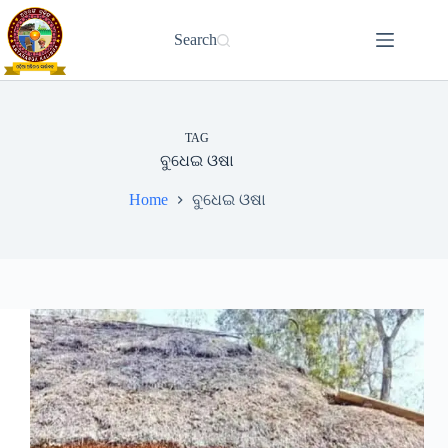
Skip
to
Search
content
TAG
ବୁଧେଇ ଓଷା
Home
ବୁଧେଇ ଓଷା