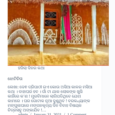
ହଜିଲା ଦିନର କଥା
ଝୋଟିଚିତା
ଲେଖା: ଦେଵ ତ୍ରିପାଠୀ ଇଏ କୋଉ ଅସିଆ କାଳର ମସିଆ
କଥା । ବାହାଘର ହବ । ଗାଁ ଟା ଯାକ ଲୋକଙ୍କ ଖୁସି
କାହିଁରେ କ’ଣ ! ମୁରବିମାନେ ଲାଗିପଡିଥିବେ ଯେଝା
କାମରେ । ଘର ଗୋଟାକ ନୂଆ ଦୁଶୁଥିବ ! ବରକନ୍ୟାଙ୍କ
ମଙ୍ଗୁଳାଘରେ ମଙ୍ଗନକୃତ୍ୟ ଦିନ ବିବାହ ବିଷୟକ
ଚିତ୍ରସବୁ ଅଙ୍କାଯିବ !…
admin
January 31, 2021
1 Comment