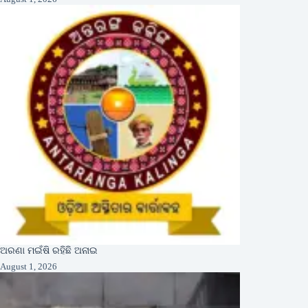
ଅରଣା ମଇଁଷି ରହିଛି ଅନାଇ
August 1, 2026