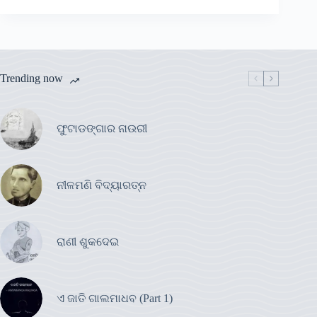
Trending now
ଫୁଟାଡଙ୍ଗାର ନାଉରୀ
ନୀଳମଣି ବିଦ୍ୟାରତ୍ନ
ରାଣୀ ଶୁକଦେଇ
ଏ ଜାତି ଗାଲମାଧବ (Part 1)