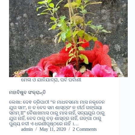
ମେଳା ଓ ଯାନିଯାତ୍ରା, ପର୍ବ ପର୍ବାଣୀ
ମହାବିଷୁବ ସଂକ୍ରାନ୍ତି
ଲେଖା: ଦେଵ ତ୍ରିପାଠୀ “ନ ମାଧବସମୋ ମାସ ନକୃତେନ
ଯୁଗ ସମଂ, ନ ଚ ବେଦ ସମ ଶାସ୍ତ୍ରଂ ନ ତୀର୍ଥ ଗଙ୍ଗୟା
ସମମ୍ II” ବୈଶାଖମାସ ଠାରୁ ମାସ ନାହିଁ, ସତ୍ୟଯୁଗ ଠାରୁ
ଯୁଗ ନାହିଁ, ବେଦ ଠାରୁ ବଡ଼ ଶାସ୍ତ୍ର ନାହିଁ, ଗଙ୍ଗା ଠାରୁ
ପୁଣ୍ୟ ନଦୀ ଏ ଧରଣୀପୃଷ୍ଠରେ ନାହିଁ ।…
admin
May 11, 2020
2 Comments