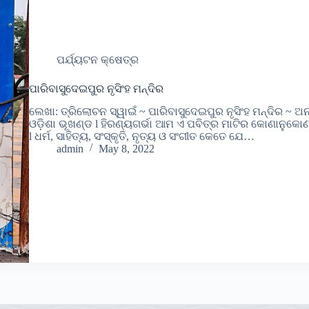
ପର୍ଯ୍ୟଟନ କ୍ଷେତ୍ର
ପାରିବାସୁଦେଇପୁର ନୃସିଂହ ମନ୍ଦିର
ଲେଖା: ତ୍ରିଲୋଚନ ସ୍ୱାଇଁ ~ ପାରିବାସୁଦେଇପୁର ନୃସିଂହ ମନ୍ଦିର ~ ଅନ
ଓଡ଼ିଶା ଭୂଖଣ୍ଡ l ହିରଣ୍ୟଗର୍ଭା ଆମ ଏ ପବିତ୍ର ମାଟିର କୋଣାନୁ
l ଧର୍ମ, ସାହିତ୍ୟ, ସଂସ୍କୃତି, ନୃତ୍ୟ ଓ ସଂଗୀତ କେତେ ଯେ…
admin
May 8, 2022