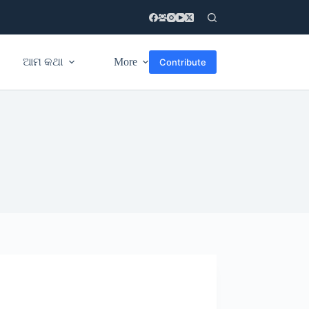
ଆମ କଥା
More
Contribute