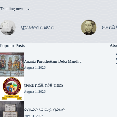
Trending now
ଫୁଟାଡଙ୍ଗାର ନାଉରୀ
ନୀଳମଣି 
Popular Posts
Abo
Ananta Purushottam Deba Mandira
August 1, 2026
ଅରଣା ମଇଁଷି ରହିଛି ଅନାଇ
August 1, 2026
କମ୍ରେଡ ଗୋବିନ୍ଦ ପ୍ରଧାନ
July 31, 2026