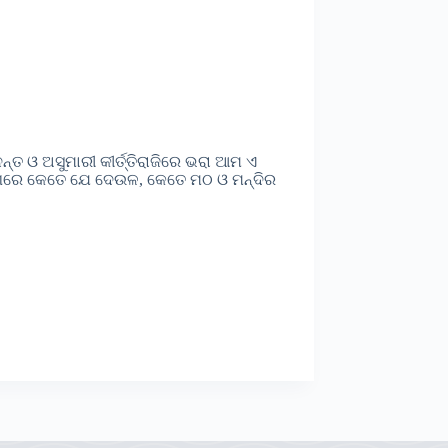
ନ୍ତ ଓ ଅସୁମାରୀ କୀର୍ତ୍ତିରାଜିରେ ଭରା ଆମ ଏ
କୋଣରେ କେତେ ଯେ ଦେଉଳ, କେତେ ମଠ ଓ ମନ୍ଦିର