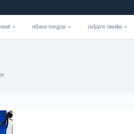
ାହାଣୀ
ଓଡ଼ିଶାର ବରପୁତ୍ର
ପର୍ଯ୍ୟଟନ ଆକର୍ଷଣ
ୁର