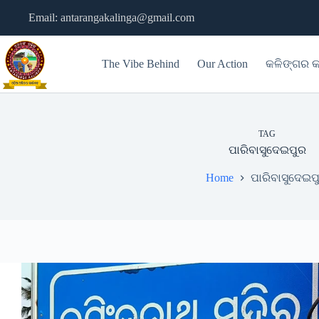
Skip
Email: antarangakalinga@gmail.com
to
content
The Vibe Behind
Our Action
କଳିଙ୍ଗର କ
TAG
ପାରିବାସୁଦେଇପୁର
Home
ପାରିବାସୁଦେଇପ