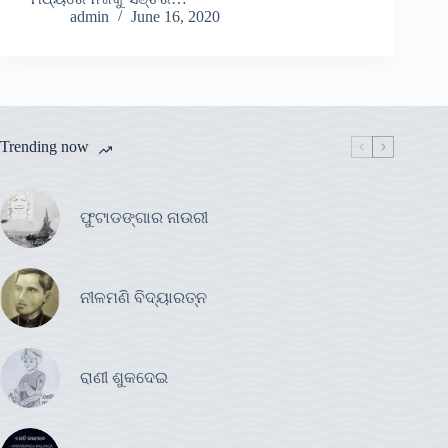
admin
June 16, 2020
Trending now
ଫୁଟାଡଙ୍ଗାର ନାଉରୀ
ନୀଳମଣି ବିଦ୍ୟାରତ୍ନ
ରାଣୀ ଶୁକଦେଇ