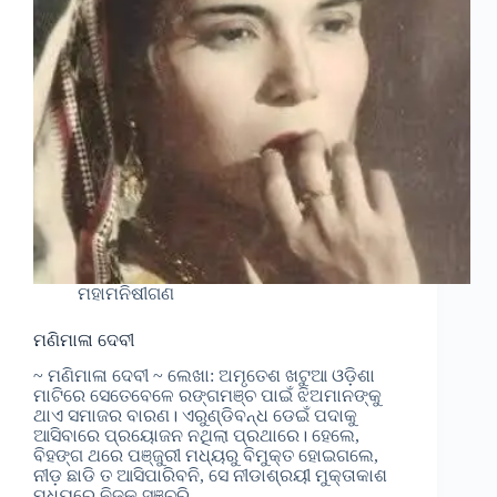
ମହାମନିଷୀଗଣ
ମଣିମାଳା ଦେବୀ
~ ମଣିମାଳା ଦେବୀ ~ ଲେଖା: ଅମୃତେଶ ଖଟୁଆ ଓଡ଼ିଶା
ମାଟିରେ ସେତେବେଳେ ରଙ୍ଗମଞ୍ଚ ପାଇଁ ଝିଅମାନଙ୍କୁ
ଥାଏ ସମାଜର ବାରଣ। ଏରୁଣ୍ଡିବନ୍ଧ ଡେଇଁ ପଦାକୁ
ଆସିବାରେ ପ୍ରୟୋଜନ ନଥିଲା ପ୍ରଥାରେ। ହେଲେ,
ବିହଙ୍ଗ ଥରେ ପଞ୍ଜୁରୀ ମଧ୍ୟରୁ ବିମୁକ୍ତ ହୋଇଗଲେ,
ନୀଡ଼ ଛାଡି ତ ଆସିପାରିବନି, ସେ ନୀଡାଶ୍ରୟୀ ମୁକ୍ତାକାଶ
ମଧ୍ୟରେ ନିଜକୁ ସଞ୍ଚରି…