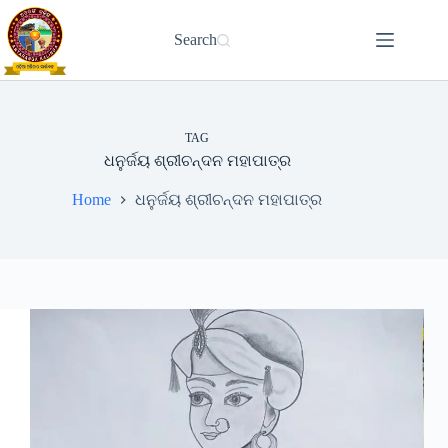
Skip
to
Search
content
TAG
ଧନୁର୍ଜୟ ଶ୍ରୀଚନ୍ଦନ ମହାପାତ୍ର
Home
ଧନୁର୍ଜୟ ଶ୍ରୀଚନ୍ଦନ ମହାପାତ୍ର