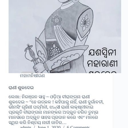
ମହାମନିଷୀଗଣ
ରାଣୀ ଶୁକଦେଇ
ଲେଖା: ନିରଞ୍ଜନ ସାହୁ ~ ଓଡ଼ିଆ ବୀରାଙ୍ଗନା ରାଣୀ
ଶୁକଦେଇ ~ “ହେ ଉତ୍କଳ ! କହିପାରୁ ନାହିଁ, ରାଣୀ ଦୁର୍ଗାବତୀ,
ଭୀମସିଂ ଗୃହିଣୀ ପଦ୍ମିନୀ, ଝାନ୍ସୀ ରାଣୀ ଲକ୍ଷ୍ମୀବାଇ
ପ୍ରଭୃତି ବୀରାଙ୍ଗନା ମାନଙ୍କର ଅଦ୍ଭୁତ ଚରିତ ତୁମ୍ଭ
ମାନସରେ ଅଦ୍ଭୁତ ସାହସ ପ୍ରଦାନ କରେ ଏବଂ ମନରେ
ସ୍ଥିର କରି ନିଶ୍ଚୟ ନାରୀ ଜାତିର…
admin
June 1, 2020
6 Comments