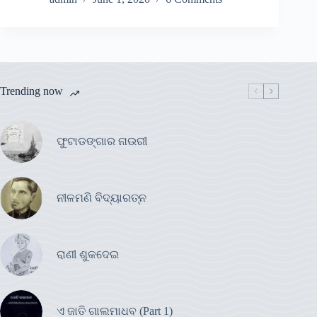
Trending now
ଫୁଟାଡଙ୍ଗାର ନାଉରୀ
ନୀଳମଣି ବିଦ୍ୟାରତ୍ନ
ରାଣୀ ଶୁକଦେଇ
ଏ ଜାତି ଗାଲମାଧବ (Part 1)