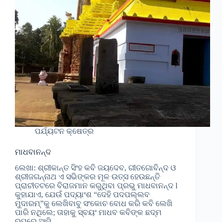
ପର୍ଯ୍ୟଟନ କ୍ଷେତ୍ର
ମାଧବାନନ୍ଦ
ଲେଖା: ଶ୍ରୀକାନ୍ତ ସିଂହ କବି ଜୟଦେବ, ଗୀତଗୋବିନ୍ଦ ଓ
ଶ୍ରୀଜଗନ୍ନାଥ ଏ ସଭିଙ୍କର ମୂଳ ଉତ୍ସ ହେଉଛନ୍ତି
ପ୍ରାଚୀତଟରେ ବିରାଜମାନ କରୁଥିବା ପ୍ରଭୁ ମାଧବାନନ୍ଦ l
କୁହାଯାଏ, ଯେଉଁ ପଦ୍ୟାଂଶ “ଦେହି ପଦପଲ୍ଲବ
ମୁଦାରମ୍”କୁ ଲେଖିବାବୁ ସଂକୋଚ ବୋଧ କରି କବି ଲେଖି
ପାରି ନଥିଲେ; ତାହାକୁ ସ୍ବୟଂ ମାଧବ କବିଙ୍କ ଛଦ୍ମ
ରୂପରେ ଆସି…