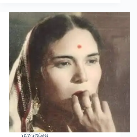
ମହାମନିଷୀଗଣ