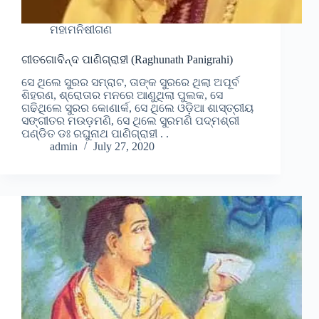
ମହାମନିଷୀଗଣ
ଗୀତଗୋବିନ୍ଦ ପାଣିଗ୍ରାହୀ (Raghunath Panigrahi)
ସେ ଥିଲେ ସୁରର ସମ୍ରାଟ, ତାଙ୍କ ସୁରରେ ଥିଲା ଅପୂର୍ବ
ଶିହରଣ, ଶ୍ରୋତାର ମନରେ ଆଣୁଥିଲା ପୁଲକ, ସେ
ଗଢିଥିଲେ ସୁରର କୋଣାର୍କ, ସେ ଥିଲେ ଓଡ଼ିଆ ଶାସ୍ତ୍ରୀୟ
ସଙ୍ଗୀତର ମଉଡ଼ମଣି, ସେ ଥିଲେ ସୁରମଣି ପଦ୍ମଶ୍ରୀ
ପଣ୍ଡିତ ଡଃ ରଘୁନାଥ ପାଣିଗ୍ରାହୀ . .
admin
July 27, 2020