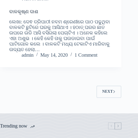
ବାଳକୃଷ୍ଣ ଦାଶ
ଲେଖା: ଦେଵ ତ୍ରିପାଠୀ ନବମ ଶ୍ରେଣୀରେ ପାଠ ପଢୁଥିବା
ବାଳକଟି ଛୁଟିରେ ଘରକୁ ଆସିଥାଏ । ହଠାତ୍ ଘରର ଛାତ
ଉପରେ ଉଡି ଆସି ବସିଗଲା ପେଚାଟିଏ । ଅନେକ କହିଲେ
ଏହା ଅଶୁଭ । କେହି କେହି ତାକୁ ଘଉଡାଇବା ପାଇଁ
ପାଟିଗୋଳ କଲେ । ବାଳକଟି ମଧ୍ୟ ଟେକାଟିଏ ମାରିବାକୁ
ଉଦ୍ୟତ ହେଲା…
admin
May 14, 2020
1 Comment
NEXT
Trending now