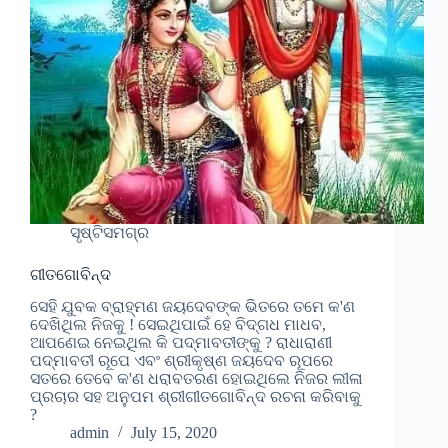
ସୃଷ୍ଟିସମଗ୍ର
ଗୀତଗୋବିନ୍ଦ
ସେହି ଯୁବକ ବ୍ରାହ୍ମଣ ଜୟଦେବଙ୍କ ଭିତରେ ତମେ କ'ଣ
ଦେଖିଥିଲ ନିଜକୁ ! ସେଇଥିପାଇଁ ହେ ବିଦ୍ଗଧ ମାଧବ,
ଆପଣେଇ ନେଇଥିଲ କି ପଦ୍ମାବତୀଙ୍କୁ ? ରାଧାରାଣୀ
ପଦ୍ମାବତୀ ରୂପେ ଏବଂ ଶ୍ରୀକୃଷ୍ଣ ଜୟଦେବ ରୂପରେ
ସତରେ ତେବେ କ'ଣ ଧରାବତରଣ ହୋଇଥିଲେ ନିଜର ଲୀଳା
ପ୍ରଚାର ସହ ଅନୁପମ ଶ୍ରୀଗୀତଗୋବିନ୍ଦ ରଚନା କରିବାକୁ
?
admin
July 15, 2020