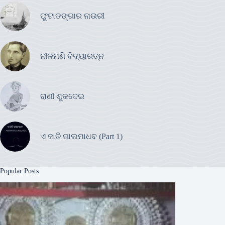
ଫୁଟାଡଙ୍ଗାର ନାଉରୀ
ନୀଳମଣି ବିଦ୍ୟାରତ୍ନ
ରାଣୀ ଶୁକଦେଇ
ଏ ଜାତି ଗାଲମାଧବ (Part 1)
Popular Posts