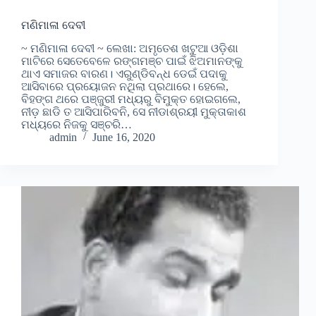
ମଣିମାଳା ଦେବୀ
~ ମଣିମାଳା ଦେବୀ ~ ଲେଖା: ଅମୃତେଶ ଖଟୁଆ ଓଡ଼ିଶା
ମାଟିରେ ସେତେବେଳେ ରଙ୍ଗମଞ୍ଚ ପାଇଁ ଝିଅମାନଙ୍କୁ
ଥାଏ ସମାଜର ବାରଣ। ଏରୁଣ୍ଡିବନ୍ଧ ଡେଇଁ ପଦାକୁ
ଆସିବାରେ ପ୍ରୟୋଜନ ନଥିଲା ପ୍ରଥାରେ। ହେଲେ,
ବିହଙ୍ଗ ଥରେ ପଞ୍ଜୁରୀ ମଧ୍ୟରୁ ବିମୁକ୍ତ ହୋଇଗଲେ,
ନୀଡ଼ ଛାଡି ତ ଆସିପାରିବନି, ସେ ନୀଡାଶ୍ରୟୀ ମୁକ୍ତାକାଶ
ମଧ୍ୟରେ ନିଜକୁ ସଞ୍ଚରି…
admin
June 16, 2020