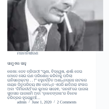
ମହାମନିଷୀଗଣ
ସାମୁଏଲ ସାହୁ
ଲେଖା: ଦେବ ତ୍ରିପାଠୀ “ଘୃଣା, ବିଦ୍ୱେଷ, ଈର୍ଷା ଦେଇ
ମୋତେ ସେଇ ଋଣ ପରିଶୋଧ କରିବାକୁ ପଡିଲା
ଇନିସପେକ୍ଟର . . !” ବହୁଚର୍ଚ୍ଚିତ ଅଶାନ୍ତଗ୍ରହ ନାଟକର
ନାୟକ ପିତୃପରିଚୟ ହୀନ ହେମନ୍ତ ଏପରି ଛାତିଥରା ସଂଳାପ
ଅବା ‘ତିମିରତୀର୍ଥ’ରେ କୁମାର ସାହେଵ, ‘ଜନନୀ’ରେ ପାଗଳା
ସୁବାସର ପାଗଳାମି ଅବା ‘ଡ଼ାକବଙ୍ଗଳା’ର ବିବେକ
ଚରିତ୍ରର ହୃଦୟଛୁଆଁ…
admin
June 1, 2020
2 Comments