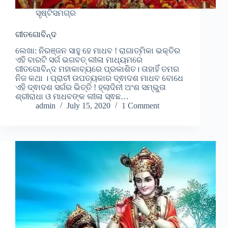
ସୃଷ୍ଟିସମଗ୍ର
ଗୀତଗୋବିନ୍ଦ
ଲେଖା: ନିରଞ୍ଜନ ସାହୁ ହେ ମାଧବ ! ରାଗାତ୍ମିକା ଭକ୍ତିର
ଏହି ବାରଟି ସର୍ଗ ଭଗବତ୍ ଲୀଳା ମାଧ୍ୟମରେ
ଗୀତଗୋବିନ୍ଦ ମହାକାବ୍ୟରେ ପ୍ରକାଶିତ। ତାହାହିଁ ତମର
ନିଜ କଥା । ପ୍ରାଚୀ ଉପତ୍ୟକାର ଦ୍ଵାଦଶ ମାଧବ ବୋଧେ
ଏହି ଦ୍ଵାଦଶ ସର୍ଗର ଭିତ୍ତି ! ହ୍ଲାଦିନୀ ଅଂଶ ସମ୍ଭୁତା
ଶ୍ରୀରାଧା ଓ ମାଧବଙ୍କ ଲୀଳା ସ୍ଵଛ…
admin
July 15, 2020
1 Comment