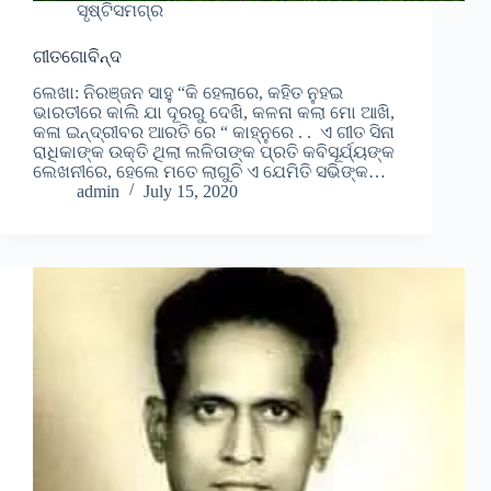
ସୃଷ୍ଟିସମଗ୍ର
ଗୀତଗୋବିନ୍ଦ
ଲେଖା: ନିରଞ୍ଜନ ସାହୁ “କି ହେଲାରେ, କହିତ ନୁହଇ
ଭାରତୀରେ କାଲି ଯା ଦୂରରୁ ଦେଖି, କଳନା କଲା ମୋ ଆଖି,
କଳା ଇନ୍ଦ୍ରୀବର ଆରତି ରେ “ କାହ୍ନୁରେ . . ଏ ଗୀତ ସିନା
ରାଧିକାଙ୍କ ଉକ୍ତି ଥିଲା ଲଳିତାଙ୍କ ପ୍ରତି କବିସୂର୍ଯ୍ୟଙ୍କ
ଲେଖନୀରେ, ହେଲେ ମତେ ଲାଗୁଚି ଏ ଯେମିତି ସଭିଙ୍କ…
admin
July 15, 2020