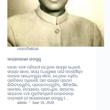
ମହାମନିଷୀଗଣ
ସତ୍ୟନାରାୟଣ ରାଜଗୁରୁ
ଲେଖା: ଦେଵ ତ୍ରିପାଠୀ ସେ ଥିଲେ ସତ୍ୟର ସନ୍ଧାନୀ,
ସତ୍ୟର ସାଧକ, ସତ୍ୟ ଅନ୍ୱେଷଣ ପାଇଁ ଉତ୍ସର୍ଗୀକୃତ
ତାଙ୍କର ଆଜନ୍ମମୃତ୍ୟୁ ଜୀବନ, ସେ ଥିଲେ ବହୁବିଧ
ପ୍ରତିଭାର ଅଧିକାରୀ, ଆମ ରାଜ୍ୟର ପ୍ରଥମ
ଲିପିତତ୍ତ୍ୱବିଦ୍, ପ୍ରତ୍ନତତ୍ତ୍ୱବିଦ୍, ଐତିହାସିକ,
ଗବେଷକ, ନାଟ୍ୟକାର, ପ୍ରାବନ୍ଧିକ, ସଙ୍ଗଠକ,
ସମ୍ପାଦକ ତଥା ମୁକ୍ତିସଂଗ୍ରାମୀ ଉତ୍କଳରତ୍ନ
ପଦ୍ମଶ୍ରୀ ଡ଼ଃ ସତ୍ୟନାରାୟଣ ରାଜଗୁରୁ I…
admin
June 16, 2020