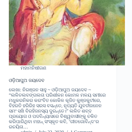
ମହାମନିଷୀଗଣ
ଓଡ଼ିଆପୁଅ ଜୟଦେବ
ଲେଖା: ନିରଞ୍ଜନ ସାହୁ ~ ଓଡ଼ିଆପୁଅ ଜୟଦେବ ~
“ଲଳିତଲବଙ୍ଗଲତା ପରିଶୀଳନ କୋମଳ ମଳୟ ସମୀରେ
ମଧୁକରନିକର କର‍ଂବିତ କୋକିଳ କୂଜିତ କୁଞ୍ଜକୁଟୀରେ,
ବିହରତି ହରିରିହ ସରସ ବସନ୍ତେ, ନୃତ୍ୟତି ଯୁବତୀଜନେନ
ସମଂ ସଖି ବିରହିଜନସ୍ୟ ଦୁରନ୍ତେ।” ଲଳିତ ଶବ୍ଦ
ପ୍ରୟୋଗ ଓ ପଦବିନ୍ୟାସରେ ବିଶ୍ୱବାସୀଙ୍କୁ ଚକିତ
କରିପାରିଥିବା ମହାନ୍ ସଂସ୍କୃତ କବି, ‘ଗୀତଗୋବିନ୍ଦ‘ର
ରଚୟିତା…