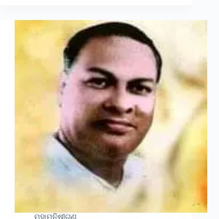
ମହାମନିଷୀଗଣ