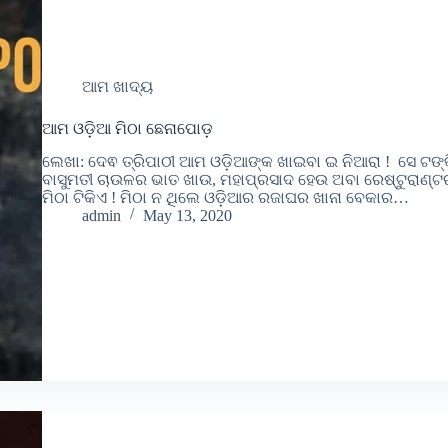
ଆମ ଖାଦ୍ୟ
ଆମ ଓଡ଼ିଆ ମିଠା ଛେନାପୋଡ଼
ଲେଖା: ଦେଵ ତ୍ରିପାଠୀ ଆମ ଓଡ଼ିଆଙ୍କ ଖାଇବା ଇ ନିଆରା ! ସେ ଟ
ବାସୁମତୀ ଚାଉଳର ଭାତ ଖାଉ, ମହାପ୍ରସାଦ ହେଉ ଅବା ରେଷ୍ଟୁରାଣ୍
ମିଠା ଟିକିଏ ! ମିଠା ନ ଥିଲେ ଓଡ଼ିଆର ରଜାଘର ଖାନା ବେକାର…
admin
May 13, 2020