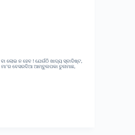
ର ବା ଲୋଭ ନ ହେବ ! ଯେଉଁଠି ଖାଦ୍ୟ ସ୍ବାଦିଷ୍ଟ,
େଜେ ମା’ର ବେସରଦିଆ ଆମ୍ବୁଲପକା ଚୁନାମାଛ,