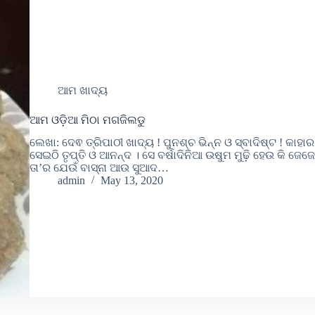
ଆମ ଖାଦ୍ୟ
ଆମ ଓଡ଼ିଆ ମିଠା ମଗଜିଲଡୁ
ଲେଖା: ଦେଵ ତ୍ରିପାଠୀ ଖାଦ୍ୟ ! ପୁନଶ୍ଚ ଭିନ୍ନ ଓ ସ୍ବାଦିଷ୍ଟ ! କାହା
ସେଇଠି ତୃପ୍ତି ଓ ଆନନ୍ଦ । ସେ ବର୍ଷାଦିନିଆ ଉଷୁମ ମୁଢ଼ି ହେଉ କି ଜ
ତା’ର ଯେଉଁ ବାସ୍ନା ଆଉ ସୁଆଦ…
admin
May 13, 2020