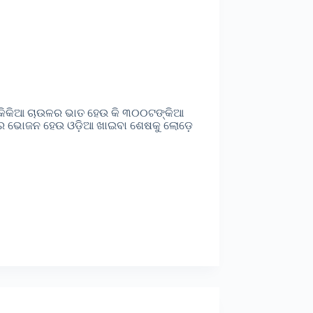
ଙ୍କିକିଆ ଚାଉଳର ଭାତ ହେଉ କି ୩୦୦ଟଙ୍କିଆ
ଟର ଭୋଜନ ହେଉ ଓଡ଼ିଆ ଖାଇବା ଶେଷକୁ ଲୋଡ଼େ