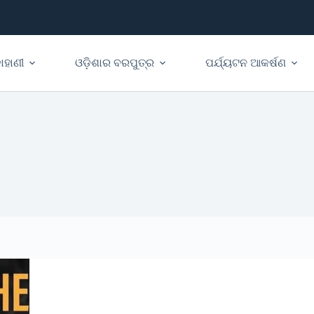
ାହାଣୀ
ଓଡ଼ିଶାର ବରପୁତ୍ର
ପର୍ଯ୍ୟଟନ ଆକର୍ଷଣ