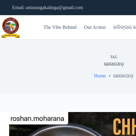
Skip
Email: antarangakalinga@gmail.com
to
content
The Vibe Behind
Our Action
କଳିଙ୍ଗର କ
TAG
ଛେନାପୋଡ଼
Home
ଛେନାପୋଡ଼