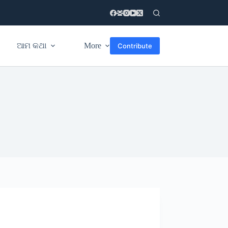
ଆମ କଥା
More
Contribute