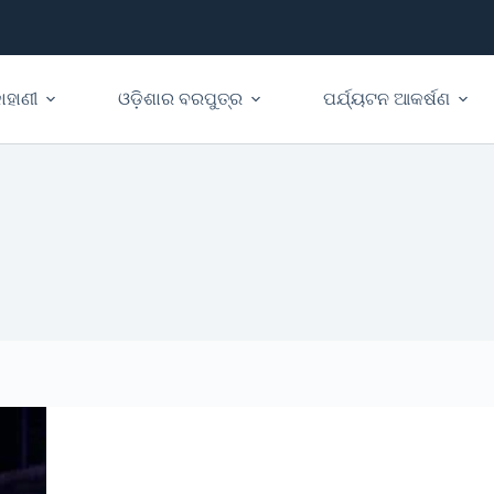
ାହାଣୀ
ଓଡ଼ିଶାର ବରପୁତ୍ର
ପର୍ଯ୍ୟଟନ ଆକର୍ଷଣ