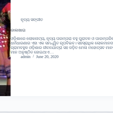
ନୃତ୍ୟ ସଙ୍ଗୀତ
ଡାଲଖାଇ
ଓଡ଼ିଶାରେ ଲୋକନାଟ୍ୟ, ନୃତ୍ୟ ପରମ୍ପରା ବହୁ ପୁରାତନ ଓ ପାରମ୍ପରି
ଧର୍ମଧାରଣାର ଏହା ଏକ ସମନ୍ୱିତ ରୂପବିଭବ। ସହସ୍ରାଧିକ ଲୋକମାନଙ
ଗ୍ରାମବହୁଳ ଓଡ଼ିଶାର ଜୀବନଯାତ୍ରା ସହ ଜଡ଼ିତ ମେଳା ମହୋତ୍ସବ ମା
ମାନ ଅନୁଷ୍ଠିତ ହୋଇଥାଏ . .
admin
June 20, 2020