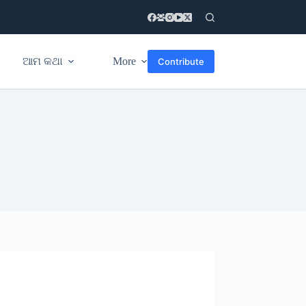
ଆମ କଥା
More
Contribute