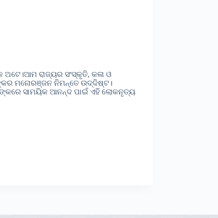
କ ଅଟେ।ଆମ ରାଜ୍ୟର ସଂସ୍କୃତି, କଳା ଓ
୍କର ମନୋରଞ୍ଜନ ନିମନ୍ତେ ଉଦ୍ଦିଷ୍ଟ।
ନଙ୍କରେ ସାମୟିକ ଆନନ୍ଦ ପାଇଁ ଏହି ଲୋକନୃତ୍ୟ