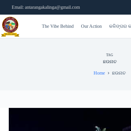
Skip
Email: antarangakalinga@gmail.com
to
content
The Vibe Behind
Our Action
କଳିଙ୍ଗର କ
TAG
ଛଉନାଚ
Home
ଛଉନାଚ