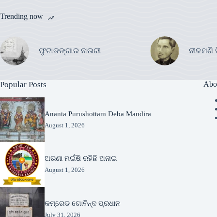
Trending now
ଫୁଟାଡଙ୍ଗାର ନାଉରୀ
ନୀଳମଣି 
Popular Posts
Abo
Ananta Purushottam Deba Mandira
August 1, 2026
ଅରଣା ମଇଁଷି ରହିଛି ଅନାଇ
August 1, 2026
କମ୍ରେଡ ଗୋବିନ୍ଦ ପ୍ରଧାନ
July 31, 2026