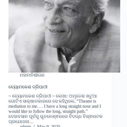
ମହାମନିଷୀଗଣ
ବ୍ୟୋମକେଶ ତ୍ରିପାଠୀ
~ ବ୍ୟୋମକେଶ ତ୍ରିପାଠୀ ~ ଲେଖା: ଅମୃତେଶ ଖଟୁଆ
ଗୋଟିଏ ସାକ୍ଷାତକାରରେ ସେ କହିଥିଲେ, “Theatre is
mediation to me. . . I have a long straight nose and I
would like to follow the long, straight path.”
ଦେହାବସାନ ପୂର୍ବରୁ ଭୁବନେଶ୍ଵରରେ ବିଦଗ୍ଧ ବିଶ୍ଵନାଟକ
ପ୍ରଯୋଜନା…
admin
May 9, 2020