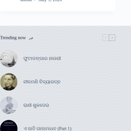
Trending now
ଫୁଟାଡଙ୍ଗାର ନାଉରୀ
ନୀଳମଣି ବିଦ୍ୟାରତ୍ନ
ରାଣୀ ଶୁକଦେଇ
ଏ ଜାତି ଗାଲମାଧବ (Part 1)