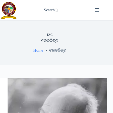
Skip
to
Search
content
TAG
ଚଳଚ୍ଚିତ୍ର
Home
ଚଳଚ୍ଚିତ୍ର