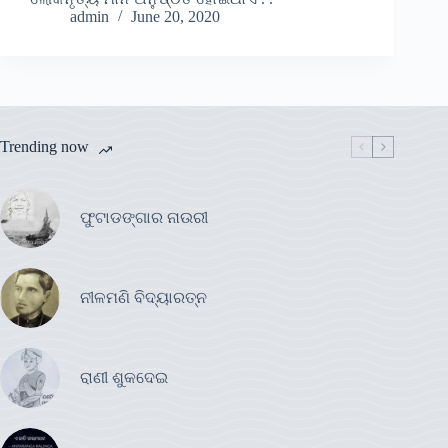
admin
June 20, 2020
Trending now
ଫୁଟାଡଙ୍ଗାର ନାଉରୀ
ନୀଳମଣି ବିଦ୍ୟାରତ୍ନ
ରାଣୀ ଶୁକଦେଇ