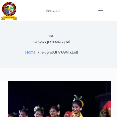
Skip
to
Search
content
TAG
ଚଢ଼େଇୟା ଚଢେଇୟାଣୀ
Home
ଚଢ଼େଇୟା ଚଢେଇୟାଣୀ