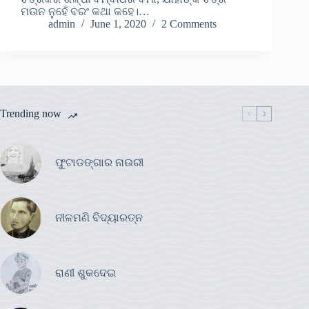
ମଉନ ନୁହେଁ ବରଂ କଥା କହେ।…
admin
June 1, 2020
2 Comments
Trending now
ଫୁଟାଡଙ୍ଗାର ନାଉରୀ
ନୀଳମଣି ବିଦ୍ୟାରତ୍ନ
ରାଣୀ ଶୁକଦେଇ