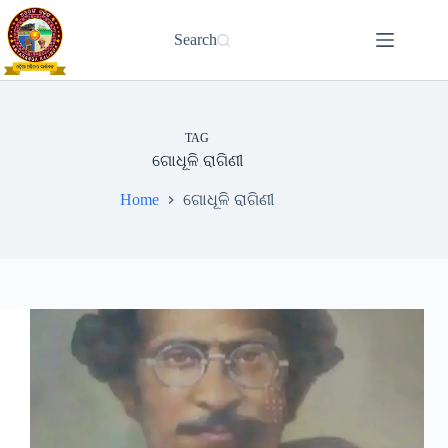
Skip
to
Search
content
TAG
ଗୋଧୂଳି ରାଗିଣୀ
Home
ଗୋଧୂଳି ରାଗିଣୀ