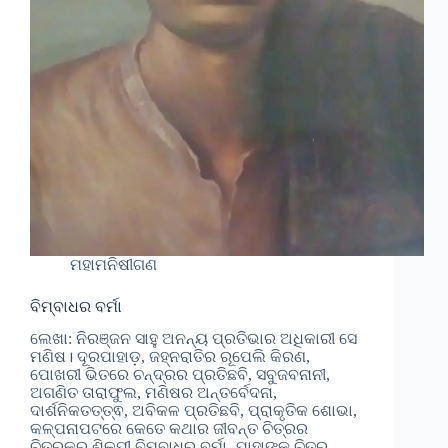
ମହାମନିଷୀଗଣ
ବିମ୍ବାଧର ବର୍ମା
ଲେଖା: ନିରଞ୍ଜନ ସାହୁ ଅନନ୍ୟ ପ୍ରତିଭାର ଅଧିକାରୀ ସେ
ମଣିଷ। ଦୂରପାହାଡ଼, ଜହ୍ନରାତିର ରୂପେଲି କିରଣ,
ପୋଖରୀ ଭିତରେ ଚନ୍ଦ୍ରର ପ୍ରତିଛବି, ସବୁଜବନାନୀ,
ଅଗଣିତ ତାରାଫୁଲ, ମଣିଷର ଅନ୍ତର୍ବେଦନା,
ଦାର୍ଶନିକତତ୍ତ୍ଵ, ଅବିକଳ ପ୍ରତିଛବି, ପ୍ରାକୃତିକ ଶୋଭା,
କଳ୍ପନାପଟରେ କେତେ କଥାର ଜୀବନ୍ତ ଚିତ୍ରର
ଚିତ୍ରକର ଶିଳ୍ପୀ ବିମ୍ବାଧର ବର୍ମା, ଯାହାଙ୍କ ଚିତ୍ର