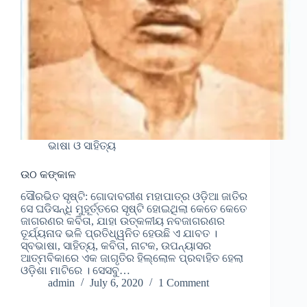
ଭାଷା ଓ ସାହିତ୍ୟ
ଉଠ କଙ୍କାଳ
ସୌରଭିତ ସୃଷ୍ଟି: ଗୋଦାବରୀଶ ମହାପାତ୍ର ଓଡ଼ିଆ ଜାତିର
ସେ ଘଡିସନ୍ଧି ମୁହୂର୍ତ୍ତରେ ସୃଷ୍ଟି ହୋଇଥିଲା କେତେ କେତେ
ଜାଗରଣର କବିତା, ଯାହା ଉତ୍କଳୀୟ ନବଜାଗରଣର
ତୂର୍ଯ୍ୟନାଦ ଭଳି ପ୍ରତିଧ୍ୱନିତ ହେଉଛି ଏ ଯାବତ ।
ସ୍ବଭାଷା, ସାହିତ୍ୟ, କବିତା, ନାଟକ, ଉପନ୍ୟାସର
ଆତ୍ମବିକାରେ ଏକ ଜାଗୃତିର ହିଲ୍ଲୋଳ ପ୍ରବାହିତ ହେଲା
ଓଡ଼ିଶା ମାଟିରେ । ସେସବୁ…
admin
July 6, 2020
1 Comment