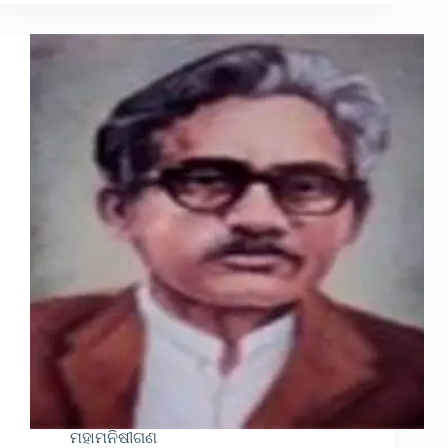
ମହାମନିଷୀଗଣ