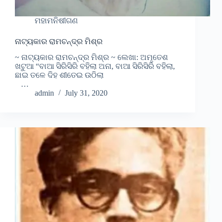
ମହାମନିଷୀଗଣ
ନାଟ୍ୟକାର ରାମଚନ୍ଦ୍ର ମିଶ୍ର
~ ନାଟ୍ୟକାର ରାମଚନ୍ଦ୍ର ମିଶ୍ର ~ ଲେଖା: ଅମୃତେଶ
ଖଟୁଆ “ବାଆ ସିରିସିରି ବହିଲା ଅନା, ବାଆ ସିରିସିରି ବହିଲା,
ଛାଇ ତଳେ ଦିହ ଶୀତେଇ ଉଠିଲା
…
admin
July 31, 2020