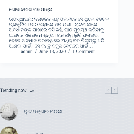
ଗୋଦାବରୀଶ ମହାପାତ୍ର
ଉପସ୍ଥାପନା: ନିରଞ୍ଜନ ସାହୁ ପିଲାଦିନେ ସେ ଥିଲେ ଚଞ୍ଚଳ
ପ୍ରକୃତିର। ପାଠ ପଢ଼ାରେ ମନ ଊଣା। ଚାଟଶାଳୀରେ
ଅବଧାନଙ୍କ ପାଖରେ ବସି ରହି, ପାଠ ମୁଖସ୍ଥ କରିବାକୁ
ଆଗ୍ରହ ଏକରକମ ଶୂନ୍ୟ। ଚାହାଳୀରୁ ଲୁଚି ପଳାଇବା
ବେଳେ ଅବଧାନ ପଠାଉଥିଲେ ଅନ୍ୟ ବଡ଼ ପିଲାଙ୍କୁ ଧରି
ଆଣିବା ପାଇଁ। ସେ କିନ୍ତୁ ବିଜୁଳି ବେଗରେ ଧାଇଁ…
admin
June 18, 2020
1 Comment
Trending now
ଫୁଟାଡଙ୍ଗାର ନାଉରୀ