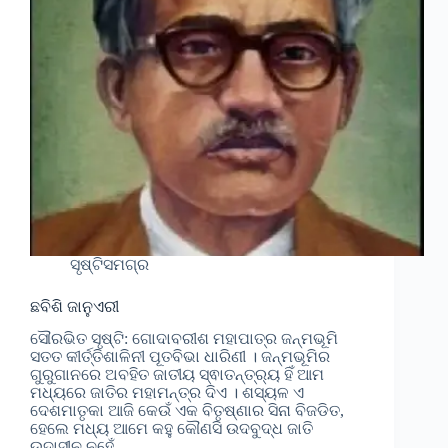
ସୃଷ୍ଟିସମଗ୍ର
ଛବିଶି ଜାନୁଏରୀ
ସୌରଭିତ ସୃଷ୍ଟି: ଗୋଦାବରୀଶ ମହାପାତ୍ର ଜନ୍ମଭୂମି
ସତତ କୀର୍ତ୍ତିଶାଳିନୀ ପୂତବିଭା ଧାରିଣୀ । ଜନ୍ମଭୂମିର
ଗୁରୁଗାନରେ ଅବହିତ ଜାତୀୟ ସ୍ଵାତନ୍ତ୍ର୍ୟ ହିଁ ଆମ
ମଧ୍ୟରେ ଜାତିର ମହାମନ୍ତ୍ର ଦିଏ । ଶସ୍ୟଳ ଏ
ଦେଶମାତୃକା ଆଜି କେଉଁ ଏକ ବିତୃଷ୍ଣାର ସିନା ବିଜଡିତ,
ହେଲେ ମଧ୍ୟ ଆମେ କହୁ କୌଣସି ଉଦବୁଦ୍ଧ ଜାତି
ଉଦାସୀନ ନୁହେଁ…