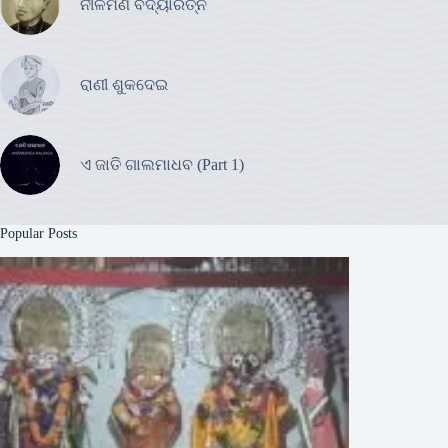
ନୀଳମଣି ବିଦ୍ୟାରତ୍ନ
ରାଣୀ ଶୁକଦେଇ
ଏ ଜାତି ଗାଲମାଧବ (Part 1)
Popular Posts