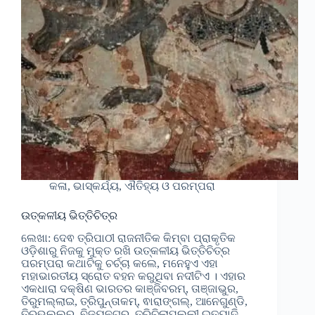
କଳା, ଭାସ୍କର୍ଯ୍ୟ, ଐତିହ୍ୟ ଓ ପରମ୍ପରା
ଉତ୍କଳୀୟ ଭିତ୍ତିଚିତ୍ର
ଲେଖା: ଦେଵ ତ୍ରିପାଠୀ ରାଜନୀତିକ କିମ୍ବା ପ୍ରାକୃତିକ
ଓଡ଼ିଶାରୁ ନିଜକୁ ମୁକ୍ତ ରଖି ଉତ୍କଳୀୟ ଭିତ୍ତିଚିତ୍ର
ପରମ୍ପରା କଥାଟିକୁ ଚର୍ଚ୍ଚା କଲେ, ମନେହୁଏ ଏହା
ମହାଭାରତୀୟ ସ୍ରୋତ ବହନ କରୁଥିବା ନଦୀଟିଏ । ଏହାର
ଏକଧାରା ଦକ୍ଷିଣ ଭାରତର କାଞ୍ଜିବରମ୍, ତାଞ୍ଜାଭୁର,
ତିରୁମଲ୍ଲାଇ, ତ୍ରିପୁନ୍ତାକମ୍, ଵାରାଙ୍ଗଲ୍, ଆନେଗୁଣ୍ଡି,
ତିରୁଭଲ୍ଲୁର୍, ବିଜୟନଗର, ତ୍ରିଚିଲାପଲ୍ଲୀ ଇତ୍ୟାଦି