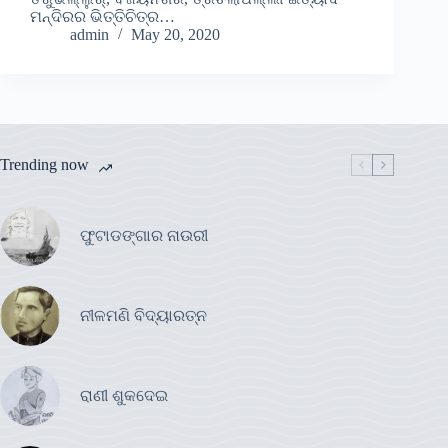
ମନ୍ଦିରର ଭିତ୍ତିଚିତ୍ର…
admin
May 20, 2020
Trending now
ଫୁଟାଡଙ୍ଗାର ନାଉରୀ
ନୀଳମଣି ବିଦ୍ୟାରତ୍ନ
ରାଣୀ ଶୁକଦେଇ