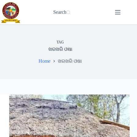
Skip
to
Search
content
TAG
ଖରଖରି ଓଷା
Home
ଖରଖରି ଓଷା