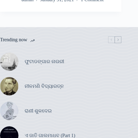
Trending now
ଫୁଟାଡଙ୍ଗାର ନାଉରୀ
ନୀଳମଣି ବିଦ୍ୟାରତ୍ନ
ରାଣୀ ଶୁକଦେଇ
ଏ ଜାତି ଗାଲମାଧବ (Part 1)