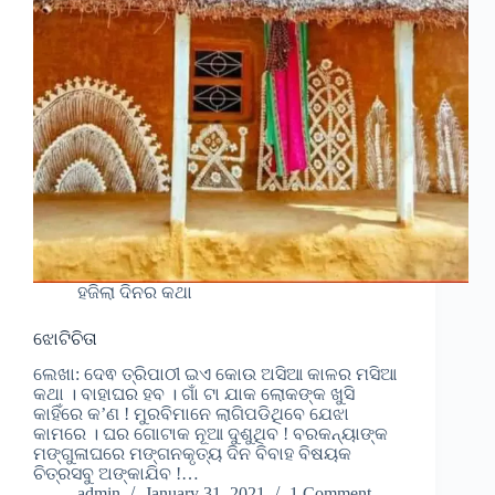
ହଜିଲା ଦିନର କଥା
ଝୋଟିଚିତା
ଲେଖା: ଦେଵ ତ୍ରିପାଠୀ ଇଏ କୋଉ ଅସିଆ କାଳର ମସିଆ
କଥା । ବାହାଘର ହବ । ଗାଁ ଟା ଯାକ ଲୋକଙ୍କ ଖୁସି
କାହିଁରେ କ’ଣ ! ମୁରବିମାନେ ଲାଗିପଡିଥିବେ ଯେଝା
କାମରେ । ଘର ଗୋଟାକ ନୂଆ ଦୁଶୁଥିବ ! ବରକନ୍ୟାଙ୍କ
ମଙ୍ଗୁଳାଘରେ ମଙ୍ଗନକୃତ୍ୟ ଦିନ ବିବାହ ବିଷୟକ
ଚିତ୍ରସବୁ ଅଙ୍କାଯିବ !…
admin
January 31, 2021
1 Comment