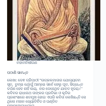
ମହାମନିଷୀଗଣ
ପଠାଣି ସାମନ୍ତ
ଲେଖା: ଦେଵ ତ୍ରିପାଠୀ “ଉତ୍କଳମାତାର ଯୋଗ୍ୟତମ
ସୂତ, ତୁମ୍ଭ ଯୋଗୁଁ ଆମ୍ଭେ ସର୍ବେ ହେଲୁ ପୂତ, ସିଦ୍ଧାନ୍ତ
ଦର୍ପଣ ହେବ ନାହିଁ ଲୟ, ନର ଦେହେଥିବ ଯାବତ ହୃଦୟ।’’
କବିବର ରାଧାନାଥ ତାଙ୍କର ପ୍ରତିଭା ଓ କୃତିର
ପ୍ରଶଂସାରେ ଶତମୁଖ ହୋଇ ଏପରି କବିତା ଲେଖିଛନ୍ତି ସେ
ଥିଲେ ମହାନ ଜ୍ୟୋତିର୍ବିଦ ଓ ପଣ୍ଡିତ
ମହାମହୋପାଧ୍ୟାୟ…