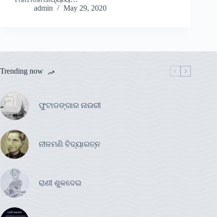
admin
May 29, 2020
Trending now
ଫୁଟାଡଙ୍ଗାର ନାଉରୀ
ନୀଳମଣି ବିଦ୍ୟାରତ୍ନ
ରାଣୀ ଶୁକଦେଇ