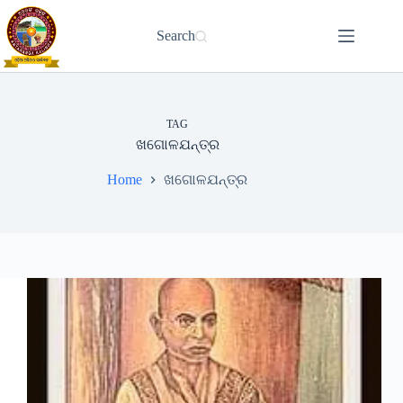
Skip
to
Search
content
TAG
ଖଗୋଳଯନ୍ତ୍ର
Home
ଖଗୋଳଯନ୍ତ୍ର