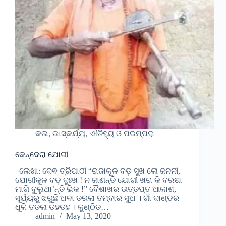
କଳା, ଭାସ୍କର୍ଯ୍ୟ, ଐତିହ୍ୟ ଓ ପରମ୍ପରା
କେନ୍ଦେରା ଯୋଗୀ
ଲେଖା: ଦେଵ ତ୍ରିପାଠୀ “ରାଜାକୂଳ ବଡ଼ ସୁଖ ଲୋ ଜନନୀ,
ଯୋଗୀକୂଳ ବଡ଼ ଦୁଃଖ ! ନ ଜାଣନ୍ତି ଯୋଗୀ ଖରା କି ବରଷା
ମାଗି ବୁଲୁଥା’ନ୍ତି ଭିକ !” ବୈଶାଖର ଉତ୍ତପ୍ତ ଆକାଶ,
ସୂର୍ଯ୍ୟରୁ ଝରୁଛି ଅବା ତରଳା ତମ୍ବାର ସୁଅ । ଗାଁ ଦାଣ୍ଡର
ଧୂଳି ତତଲା ଡହଡହ । କୁଣ୍ଠିତ…
admin
May 13, 2020