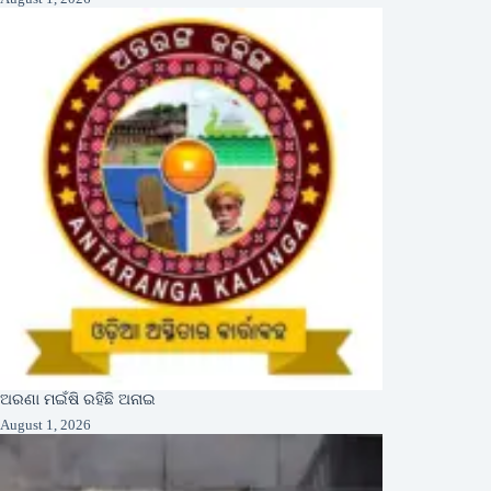
ଅରଣା ମଇଁଷି ରହିଛି ଅନାଇ
August 1, 2026