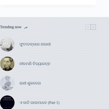
Trending now
ଫୁଟାଡଙ୍ଗାର ନାଉରୀ
ନୀଳମଣି ବିଦ୍ୟାରତ୍ନ
ରାଣୀ ଶୁକଦେଇ
ଏ ଜାତି ଗାଲମାଧବ (Part 1)