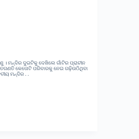
 । ମନ୍ଦିର ଦୁଇଟିକୁ ଦେଖିଲେ ଗାଁଟିର ପ୍ରାଚୀନ
ହାତଗଣତି କେତୋଟି ପରିବାରକୁ ନେଇ ଗଢ଼ିଉଠିଥିବା
ତୀୟ ମନ୍ଦିର . .