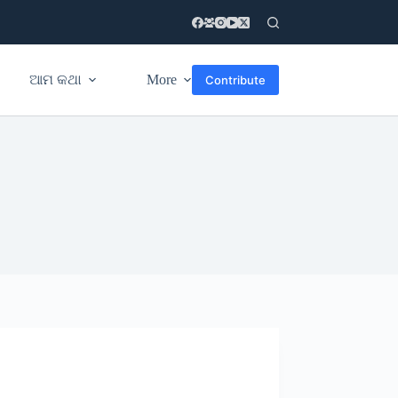
ଆମ କଥା
More
Contribute