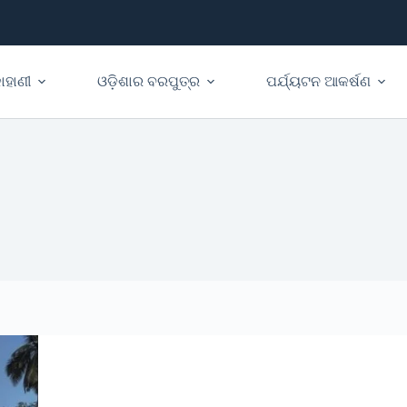
ାହାଣୀ
ଓଡ଼ିଶାର ବରପୁତ୍ର
ପର୍ଯ୍ୟଟନ ଆକର୍ଷଣ