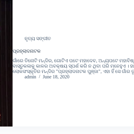
ନୃତ୍ୟ ସଙ୍ଗୀତ
ପ୍ରହ୍ଲାଦନାଟକ
ଗାଁରେ ତିନୋଟି ମନ୍ଦିର, ଗୋଟିଏ ପଟେ ମହାଦେବ, ଅନ୍ୟପଟେ ମହାବିଷ୍ଣୁ
ବାସ୍ତୁକଳାକୁ କାଳର ଅବକ୍ଷୟ ସ୍ପର୍ଶ କରି ନ ଥିବା ପରି ମନେହୁଏ । 
ଲୋକସଂସ୍କୃତିର ମନ୍ଦିର "ପ୍ରହ୍ଲାଦନାଟକ ପୁଞ୍ଜା", ଏହା ହିଁ ସେ ଗାଁର ତୃ
admin
June 18, 2020