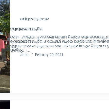
ପର୍ଯ୍ୟଟନ କ୍ଷେତ୍ର
ବ୍ୟାଘ୍ରଦେବୀ ମନ୍ଦିର
ଲେଖା: ରବୀନ୍ଦ୍ର କୁମାର ରଣା ଗଞ୍ଜାମ ଜିଲ୍ଲାର ଭଞ୍ଜନଗରଠାରୁ ୫ କ
ବ୍ୟାଘ୍ରଦେବୀ ମନ୍ଦିର ଓ ଜଗନ୍ନାଥ ମନ୍ଦିର ଭଞ୍ଜବଂଶୀୟ ରାଜାମାନଙ୍
ଘୁମୁସର ଗଡଜାତ ରାଜ୍ଯ ଭାବେ ଜଣା । ଇଂରେଜମାନଙ୍କ ବିରୋଧରେ ଘ
ପ୍ରସିଦ୍ଧ ।…
admin
February 20, 2021