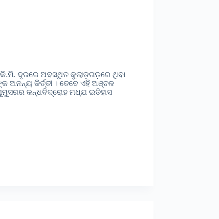
ି.ମି. ଦୂରରେ ଅବସ୍ଥିତ କୁଲାଡ଼ଗଡ଼ରେ ଥିବା
କ ଅନନ୍ୟ କିର୍ତ୍ତୀ । ତେବେ ଏହି ଅଞ୍ଚଳ
ୁମୁସରର କନ୍ଧବିଦ୍ରୋହ ମଧ୍ଯ ଇତିହାସ