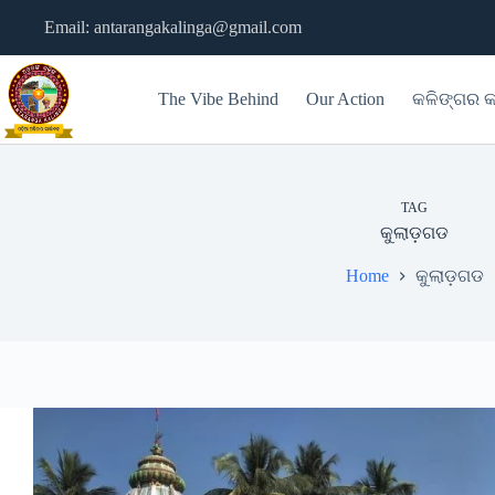
Skip
Email: antarangakalinga@gmail.com
to
content
The Vibe Behind
Our Action
କଳିଙ୍ଗର କ
TAG
କୁଲାଡ଼ଗଡ
Home
କୁଲାଡ଼ଗଡ