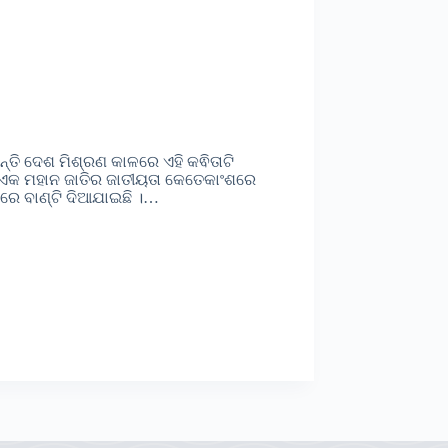
ହାନ୍ତି ଦେଶ ମିଶ୍ରଣ କାଳରେ ଏହି କଵିତାଟି
ତର ଏକ ମହାନ ଜାତିର ଜାତୀୟତା କେତେକାଂଶରେ
ଯରେ ବାଣ୍ଟି ଦିଆଯାଇଛି ।…