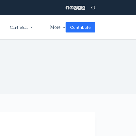
ଆମ କଥା
More
Contribute