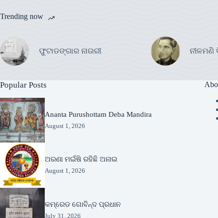
Trending now
ଫୁଟାଡଙ୍ଗାର ନାଉରୀ
ନୀଳମଣି 
Popular Posts
Abo
Ananta Purushottam Deba Mandira
August 1, 2026
ଅରଣା ମଇଁଷି ରହିଛି ଅନାଇ
August 1, 2026
କମ୍ରେଡ ଗୋବିନ୍ଦ ପ୍ରଧାନ
July 31, 2026