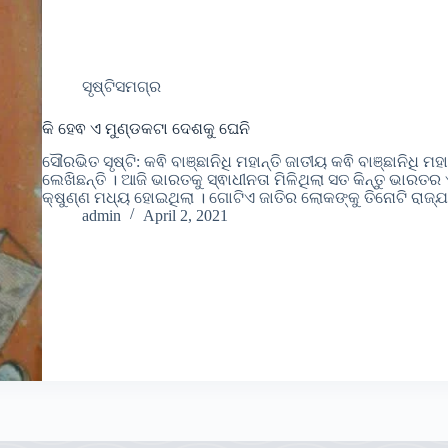
ସୃଷ୍ଟିସମଗ୍ର
କି ହେଵ ଏ ମୁଣ୍ଡକଟା ଦେଶକୁ ଘେନି
ସୌରଭିତ ସୃଷ୍ଟି: କଵି ବାଞ୍ଛାନିଧି ମହାନ୍ତି ଜାତୀୟ କଵି ବାଞ୍ଛାନିଧି ମ
ଲେଖିଛନ୍ତି । ଆଜି ଭାରତକୁ ସ୍ଵାଧୀନତା ମିଳିଥିଲା ସତ କିନ୍ତୁ ଭାର
କ୍ଷୁଣ୍ଣ ମଧ୍ୟ ହୋଇଥିଲା । ଗୋଟିଏ ଜାତିର ଲୋକଙ୍କୁ ତିନୋଟି ରାଜ୍
admin
April 2, 2021