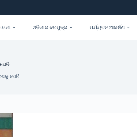
ାହାଣୀ
ଓଡ଼ିଶାର ବରପୁତ୍ର
ପର୍ଯ୍ୟଟନ ଆକର୍ଷଣ
 ଘେନି
େଶକୁ ଘେନି