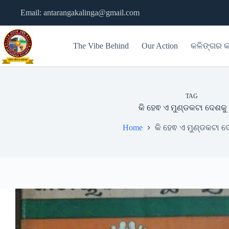
Skip
Email: antarangakalinga@gmail.com
to
content
The Vibe Behind
Our Action
କଳିଙ୍ଗର କ
TAG
କି ହେଵ ଏ ମୁଣ୍ଡକଟା ଦେଶକୁ
Home
କି ହେଵ ଏ ମୁଣ୍ଡକଟା ଦ