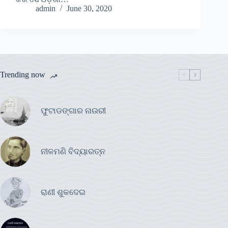
admin
June 30, 2020
Trending now
ଫୁଟାଡଙ୍ଗାର ନାଉରୀ
ନୀଳମଣି ବିଦ୍ୟାରତ୍ନ
ରାଣୀ ଶୁକଦେଇ