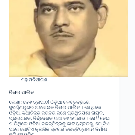
ମହାମନିଷୀଗଣ
ନିତାଇ ପାଲିତ
ଲେଖା: ଦେଵ ତ୍ରିପାଠୀ ଓଡ଼ିଆ ଚଳଚ୍ଚିତ୍ରରେ
ସୁବର୍ଣ୍ଣଯୁଗର ଅବଧାରକ ନିତାଇ ପାଲିତ । ସେ ଥିଲେ
ଓଡ଼ିଆ କଥାଚିତ୍ର ଜଗତର ଜଣେ ପ୍ରଥିତଯଶା ନାୟକ,
ପ୍ରଯୋଜକ, ନିର୍ଦ୍ଦେଶକ ତଥା କାହାଣୀକାର । ସେ ହିଁ ନେଇ
ପାରିଥିଲେ ଓଡ଼ିଆ ଚଳଚ୍ଚିତ୍ରକୁ ଜାତୀୟସ୍ତରକୁ, ଗୋଟିଏ
ପରେ ଗୋଟିଏ କ୍ଲାସିକ ସ୍ତରର ଚଳଚ୍ଚିତ୍ରମାନ ନିର୍ମାଣ
କରି ସେ ଓଡ଼ିଶା…