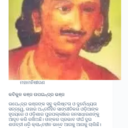
ମହାମନିଷୀଗଣ
କବିକୁଳ କଞ୍ଜ ଉପଇନ୍ଦ୍ର ଭଞ୍ଜ
ଉପେନ୍ଦ୍ର ଭଞ୍ଜଙ୍କ ସବୁ କ୍ଲିଷ୍ଟତା ଓ ଦୁର୍ବୋଧ୍ୟତା
ସତ୍ତ୍ୱେ, ତାହାର ଅନ୍ତର୍ନିହିତ ସାଙ୍ଗୀତିକତା ଓଡ଼ିଆଙ୍କ
ହୃଦୟରେ ଓ ଓଡ଼ିଶାର ପୁରପଲ୍ଲୀରେ ଜନସାଧାରଣଙ୍କୁ
ଆଦୃତ କରି ରଖିଅଛି। ତାଙ୍କର ପ୍ରଭାବ ଦୀର୍ଘ ଦୁଇ
ଶତାବ୍ଦୀ ଧରି କ୍ଲାନ୍ତହୀନ ଭାବେ ଆଗକୁ ଆଗକୁ ଚାଲିଛି।