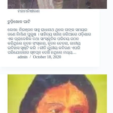
ମହାମନିଷୀଗଣ
ତୁଡ଼ିଖୋଳ ଘାଟି
ଲେଖା: ନିରଞ୍ଜନ ସାହୁ ରାଧାନାଥ ଥିଲେ ତାଙ୍କ ସମୟର
ଜଣେ ନିର୍ମାଣ ପୁରୁଷ । ସାହିତ୍ୟ ସର୍ଜନା ଜରିଆରେ ଓଡ଼ିଶାର
ଏକ ପ୍ରାଦେଶିକ ତଥା ସାଂସ୍କୃତିକ ପରିଚୟ ଗଠନ
କରିଥିଲେ ନୂତନ ସଂସ୍କାର, ନୂତନ ଚେତନା, ଜାତୀୟ
ଇତିହାସ ସୃଷ୍ଟି କରି । ରୀତି ଯୁଗୀୟ କବିଗଣ ଏପରି
ପରିଯୋଜନାର ସ୍ଵପ୍ନ ଦେଖି ନଥିଲେ ମଧ୍ୟ…
admin
October 18, 2020