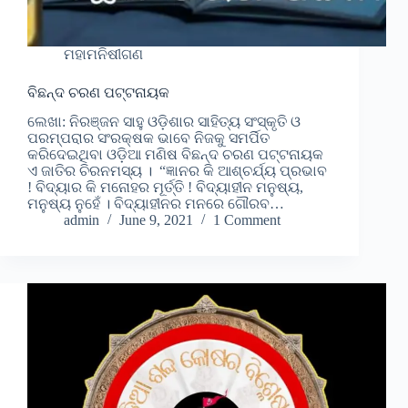
ମହାମନିଷୀଗଣ
ବିଛନ୍ଦ ଚରଣ ପଟ୍ଟନାୟକ
ଲେଖା: ନିରଞ୍ଜନ ସାହୁ ଓଡ଼ିଶାର ସାହିତ୍ୟ ସଂସ୍କୃତି ଓ
ପରମ୍ପରାର ସଂରକ୍ଷକ ଭାବେ ନିଜକୁ ସମର୍ପିତ
କରିଦେଇଥିବା ଓଡ଼ିଆ ମଣିଷ ବିଛନ୍ଦ ଚରଣ ପଟ୍ଟନାୟକ
ଏ ଜାତିର ଚିରନମସ୍ୟ । “ଜ୍ଞାନର କି ଆଶ୍ଚର୍ଯ୍ୟ ପ୍ରଭାବ
! ବିଦ୍ୟାର କି ମନୋହର ମୂର୍ତ୍ତି ! ବିଦ୍ୟାହୀନ ମନୁଷ୍ୟ,
ମନୁଷ୍ୟ ନୁହେଁ । ବିଦ୍ୟାହୀନର ମନରେ ଗୌରବ…
admin
June 9, 2021
1 Comment