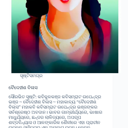
ସୃଷ୍ଟିସମଗ୍ର
ବୈଦେହୀଶ ବିଳାସ
ସୌରଭିତ ସୃଷ୍ଟି: କବିକୁଳକଞ୍ଜ କବିସମ୍ରାଟ ଉପେନ୍ଦ୍ର
ଭଞ୍ଜ ~ ବୈଦେହୀଶ ବିଳାସ ~ ମହାକାବ୍ୟ “ବୈଦେହୀଶ
ବିଳାସ” ମହାକବି କବିସମ୍ରାଟ ଉପେନ୍ଦ୍ର ଭଞ୍ଜଙ୍କର
ସର୍ବଶ୍ରେଷ୍ଠ ଅବଦାନ। ଭାବର ଗାମ୍ଭୀର୍ଯ୍ୟରେ, ଭାଷାର
ମାଧୁର୍ଯ୍ୟରେ, ଛନ୍ଦର ଲାଳିତ୍ୟରେ, ଅପରୂପ
ଶବ୍ଦବିନ୍ୟାସ ଓ ଆଳଙ୍କାରିକ ଶୈଳୀରେ ଏହା ପ୍ରାଚୀନ
ଉତ୍କଳ ସାହିତ୍ୟର ଏକ ଅମୂଲ୍ୟ ରତ୍ନ। କେବଳ