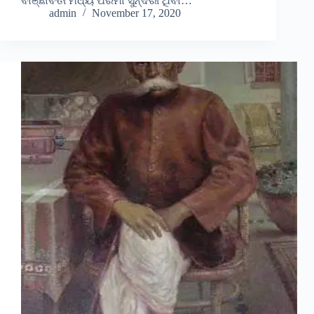
ବାଞ୍ଛାଵତୀ ମଧ୍ୟ ପରମା ସୁନ୍ଦରୀ ଥିଵା…
admin
November 17, 2020