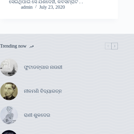
ସେଇଥିପାଇଁ ସେ ଯଶଦେହୀ, କବିସମ୍ରାଟ . .
admin
July 23, 2020
Trending now
ଫୁଟାଡଙ୍ଗାର ନାଉରୀ
ନୀଳମଣି ବିଦ୍ୟାରତ୍ନ
ରାଣୀ ଶୁକଦେଇ