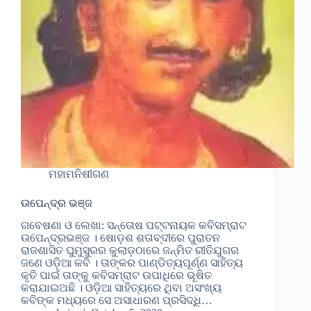
ମହାମନିଷୀଗଣ
ଉପେନ୍ଦ୍ର ଭଞ୍ଜ
ଗବେଷଣା ଓ ଲେଖା: ସନ୍ତୋଷ ପଟ୍ଟନାୟକ କବିସମ୍ରାଟ
ଉପେନ୍ଦ୍ରଭଞ୍ଜ । ଷୋଡ଼ଶ ଶତାବ୍ଦୀରେ ପୁରାତନ
ରାଜଶାସିତ ଘୁମୁସୁରର କୁଲାଡ଼ଠାରେ ଜନ୍ମିତ ରୀତିଯୁଗର
ଜଣେ ଓଡ଼ିଆ କବି । ତାଙ୍କର ପାଣ୍ଡିତ୍ୟପୂର୍ଣ୍ଣ ସାହିତ୍ୟ
କୃତି ପାଇଁ ତାଙ୍କୁ କବିସମ୍ରାଟ ଉପାଧିରେ ଭୂଷିତ
କରାଯାଇଅଛି । ଓଡ଼ିଆ ସାହିତ୍ୟରେ ଥିବା ଅସଂଖ୍ୟ
କବିଙ୍କ ମଧ୍ୟରେ ସେ ଅସାଧାରଣ ପ୍ରସିଦ୍ଧି…