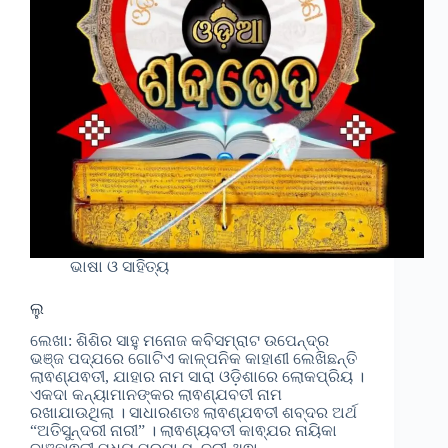
ଭାଷା ଓ ସାହିତ୍ୟ
ଲୁ
ଲେଖା: ଶିଶିର ସାହୁ ମନୋଜ କବିସମ୍ରାଟ ଉପେନ୍ଦ୍ର
ଭଞ୍ଜ ପଦ୍ଯରେ ଗୋଟିଏ କାଳ୍ପନିକ କାହାଣୀ ଲେଖିଛନ୍ତି
ଲାଵଣ୍ଯଵତୀ, ଯାହାର ନାମ ସାରା ଓଡ଼ିଶାରେ ଲୋକପ୍ରିୟ ।
ଏକଦା କନ୍ୟାମାନଙ୍କର ଲାଵଣ୍ଯବତୀ ନାମ
ରଖାଯାଉଥିଲା । ସାଧାରଣତଃ ଲାଵଣ୍ଯଵତୀ ଶବ୍ଦର ଅର୍ଥ
“ଅତିସୁନ୍ଦରୀ ନାରୀ” । ଲାଵଣ୍ୟବତୀ କାଵ୍ଯର ନାୟିକା