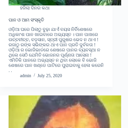
ହଜିଲା ଦିନର କଥା
ପାନ ଓ ଆମ ସଂସ୍କୃତି
ଓଡ଼ିଆ ଘରେ ପିଲାଠୁ ବୁଢ଼ା ଯାଏଁ ବୟସ ନିର୍ବିଶେଷରେ
ଅଧିକାଂଶ ପାନ ଖାଇବାରେ ଅଭ୍ୟସ୍ତ । ପାନ ପାଖରେ
ଉଚ୍ଚନୀଚ୍ଚ, ବଡ଼ସାନ, ସ୍ତ୍ରୀ ପୁରୁଷର ଭେଦ ନ ଥାଏ !
ରଜାଠୁ ରଙ୍କ ସଭିଙ୍କର ଥାଏ ପାନ ପ୍ରତି ଦୁର୍ବଳତା !
ଓଡ଼ିଆ ର ଭୋଜିଭାତରେ ଶେଷରେ ପାନର ବ୍ୟବସ୍ଥା ନ
ଥିଲେ ସେଠି ଯେମିତି ଭୋଜନର ପୂର୍ଣ୍ଣତା ଆସେନା !
ଏମିତିକି ପାନରେ ଅଭ୍ୟସ୍ତ ନ ଥିବା ଲୋକେ ବି ଭୋଜି
ଶେଷରେ ପାନ ଖଣ୍ଡେ ପାଟିରେ ପୁରାଇବାକୁ ହେଳା କରେନି
. .
admin
July 25, 2020