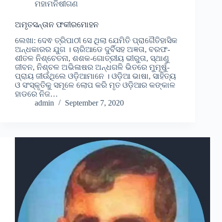
ମହାମନିଷୀଗଣ
ଅମୃତସନ୍ତାନ ଫକୀରମୋହନ
ଲେଖା: ଦେଵ ତ୍ରିପାଠୀ ସେ ଥିଲା ଯେମିତି ପ୍ରାଗୈତିହାସିକ
ଅନ୍ଧକାରର ଯୁଗ । ଚାରିଆଡେ ଦୁର୍ବିସହ ଅଜ୍ଞତା, ବରଫ-
ଶୀତଳ ନିଶ୍ଚେତନା, ଶଶକ-ଗୋତ୍ରୀୟ ଭୀରୁତା, ସ୍ଥାଣୁ
ଜୀବନ, ନିଶ୍ଚଳ ଅଭିଳାଷର ଅନ୍ଧଗଳି ଭିତରେ ମୁମୂର୍ଷୁ-
ପ୍ରାୟ ଜୀଉଁଥିଲେ ଓଡ଼ିଆମାନେ । ଓଡ଼ିଆ ଭାଷା, ସାହିତ୍ୟ
ଓ ସଂସ୍କୃତିକୁ ସମୂଳେ ଲୋପ କରି ମୃତ ଓଡ଼ିଆର କଙ୍କାଳ
ହାଡରେ ନିଜ…
admin
September 7, 2020