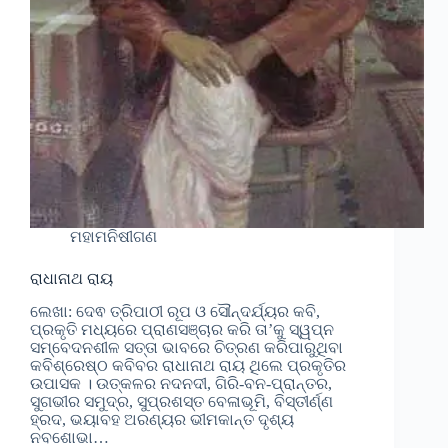
ମହାମନିଷୀଗଣ
ରାଧାନାଥ ରାୟ
ଲେଖା: ଦେଵ ତ୍ରିପାଠୀ ରୂପ ଓ ସୌନ୍ଦର୍ଯ୍ୟର କବି,
ପ୍ରକୃତି ମଧ୍ୟରେ ପ୍ରାଣସଞ୍ଚାର କରି ତା’କୁ ସ୍ୱପ୍ନ
ସମ୍ବେଦନଶୀଳ ସତ୍ତା ଭାବରେ ଚିତ୍ରଣ କରିପାରୁଥିବା
କବିଶ୍ରେଷ୍ଠ କବିବର ରାଧାନାଥ ରାୟ ଥିଲେ ପ୍ରକୃତିର
ଉପାସକ । ଉତ୍କଳର ନଦନଦୀ, ଗିରି-ବନ-ପ୍ରାନ୍ତର,
ସୁଗଭୀର ସମୁଦ୍ର, ସୁପ୍ରଶସ୍ତ ବେଳାଭୂମି, ବିସ୍ତୀର୍ଣ୍ଣ
ହ୍ରଦ, ଭୟାବହ ଅରଣ୍ୟର ଭୀମକାନ୍ତ ଦୃଶ୍ୟ
ନବଶୋଭା…