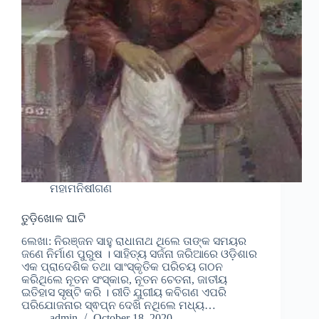
ମହାମନିଷୀଗଣ
ତୁଡ଼ିଖୋଳ ଘାଟି
ଲେଖା: ନିରଞ୍ଜନ ସାହୁ ରାଧାନାଥ ଥିଲେ ତାଙ୍କ ସମୟର
ଜଣେ ନିର୍ମାଣ ପୁରୁଷ । ସାହିତ୍ୟ ସର୍ଜନା ଜରିଆରେ ଓଡ଼ିଶାର
ଏକ ପ୍ରାଦେଶିକ ତଥା ସାଂସ୍କୃତିକ ପରିଚୟ ଗଠନ
କରିଥିଲେ ନୂତନ ସଂସ୍କାର, ନୂତନ ଚେତନା, ଜାତୀୟ
ଇତିହାସ ସୃଷ୍ଟି କରି । ରୀତି ଯୁଗୀୟ କବିଗଣ ଏପରି
ପରିଯୋଜନାର ସ୍ଵପ୍ନ ଦେଖି ନଥିଲେ ମଧ୍ୟ…
admin
October 18, 2020