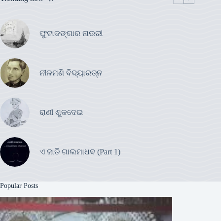
ଫୁଟାଡଙ୍ଗାର ନାଉରୀ
ନୀଳମଣି ବିଦ୍ୟାରତ୍ନ
ରାଣୀ ଶୁକଦେଇ
ଏ ଜାତି ଗାଲମାଧବ (Part 1)
Popular Posts