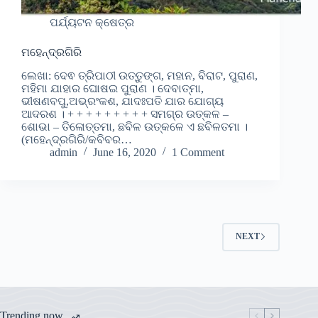
ପର୍ଯ୍ୟଟନ କ୍ଷେତ୍ର
ମହେନ୍ଦ୍ରଗିରି
ଲେଖା: ଦେଵ ତ୍ରିପାଠୀ ଉତ୍ତୁଙ୍ଗ, ମହାନ, ବିରାଟ, ପୁରାଣ,
ମହିମା ଯାହାର ଘୋଷଇ ପୁରାଣ । ଦେବାତ୍ମା,
ଭୀଷଣବପୁ,ଅଭ୍ରଂକଶ, ଯାଦଃପତି ଯାର ଯୋଗ୍ୟ
ଆଦରଶ । + + + + + + + + + ସମଗ୍ର ଉତ୍କଳ –
ଶୋଭା – ତିଳୋତ୍ତମା, ଛବିଳ ଉତ୍କଳେ ଏ ଛବିଳତମା ।
(ମହେନ୍ଦ୍ରଗିରି/କବିବର…
admin
June 16, 2020
1 Comment
NEXT
Trending now