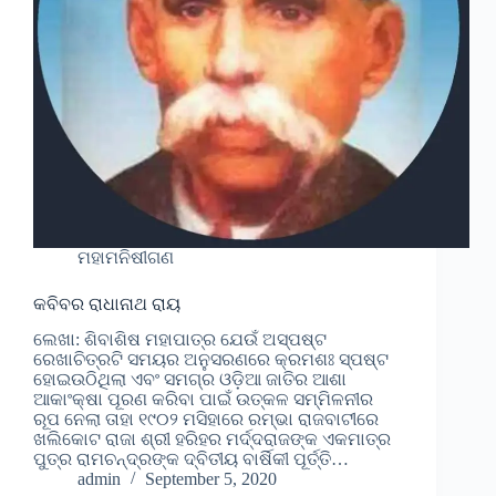
ମହାମନିଷୀଗଣ
କବିବର ରାଧାନାଥ ରାୟ
ଲେଖା: ଶିବାଶିଷ ମହାପାତ୍ର ଯେଉଁ ଅସ୍ପଷ୍ଟ
ରେଖାଚିତ୍ରଟି ସମୟର ଅନୁସରଣରେ କ୍ରମଶଃ ସ୍ପଷ୍ଟ
ହୋଇଉଠିଥିଲା ଏବଂ ସମଗ୍ର ଓଡ଼ିଆ ଜାତିର ଆଶା
ଆକାଂକ୍ଷା ପୂରଣ କରିବା ପାଇଁ ଉତ୍କଳ ସମ୍ମିଳନୀର
ରୂପ ନେଲା ତାହା ୧୯୦୨ ମସିହାରେ ରମ୍ଭା ରାଜବାଟୀରେ
ଖଲିକୋଟ ରାଜା ଶ୍ରୀ ହରିହର ମର୍ଦ୍ଦରାଜଙ୍କ ଏକମାତ୍ର
ପୁତ୍ର ରାମଚନ୍ଦ୍ରଙ୍କ ଦ୍ବିତୀୟ ବାର୍ଷିକୀ ପୂର୍ତ୍ତି…
admin
September 5, 2020