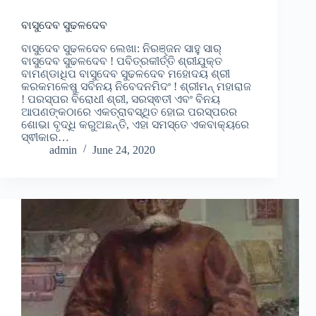
ବାସୁଦେବ ସୁଢଳଦେବ
ବାସୁଦେବ ସୁଢଳଦେବ ଲେଖା: ନିରଞ୍ଜନ ସାହୁ ସାର୍
ବାସୁଦେବ ସୁଢଳଦେବ ! ପବିତ୍ରକୀର୍ତ୍ତି ଶ୍ରୀଯୁକ୍ତ
ବାମଣ୍ଡାଧିପ ବାସୁଦେବ ସୁଢଳଦେବ ମହୋଦୟ ଶ୍ରୀ
କରକମଳେଷୁ ସବିନୟ ନିବେଦନମିଦଂ ! ଶ୍ରୀମନ୍ ମହାରାଜ
! ପରସ୍ପର ବିରୋଧୀ ଶ୍ରୀ, ସରସ୍ଵତୀ ଏବଂ ବିନୟ
ଆପଣଙ୍କଠାରେ ଏକତ୍ରାବସ୍ଥିତ ହୋଇ ପରସ୍ପରର
ଶୋଭା ବୃଦ୍ଧି କରୁଅଛନ୍ତି, ଏହା ସମସ୍ତେ ଏକବାକ୍ୟରେ
ସ୍ଵୀକାର…
admin
June 24, 2020