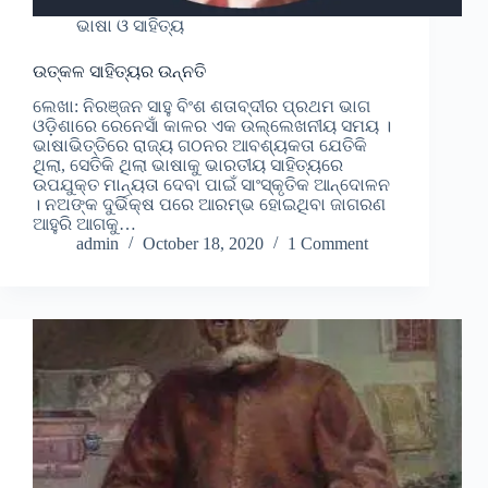
ଭାଷା ଓ ସାହିତ୍ୟ
ଉତ୍କଳ ସାହିତ୍ୟର ଉନ୍ନତି
ଲେଖା: ନିରଞ୍ଜନ ସାହୁ ବିଂଶ ଶତାବ୍ଦୀର ପ୍ରଥମ ଭାଗ
ଓଡ଼ିଶାରେ ରେନେସାଁ କାଳର ଏକ ଉଲ୍ଲେଖନୀୟ ସମୟ ।
ଭାଷାଭିତ୍ତିରେ ରାଜ୍ୟ ଗଠନର ଆବଶ୍ୟକତା ଯେତିକି
ଥିଲା, ସେତିକି ଥିଲା ଭାଷାକୁ ଭାରତୀୟ ସାହିତ୍ୟରେ
ଉପଯୁକ୍ତ ମାନ୍ୟତା ଦେବା ପାଇଁ ସାଂସ୍କୃତିକ ଆନ୍ଦୋଳନ
। ନଅଙ୍କ ଦୁର୍ଭିକ୍ଷ ପରେ ଆରମ୍ଭ ହୋଇଥିବା ଜାଗରଣ
ଆହୁରି ଆଗକୁ…
admin
October 18, 2020
1 Comment