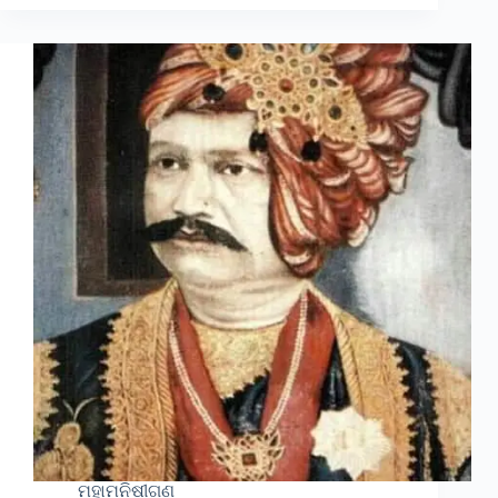
ମହାମନିଷୀଗଣ