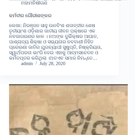
ମହାମନିଷୀଗଣ
କର୍ମବୀର ଗୌରୀଶଙ୍କର
ଲେଖା: ନିରଞ୍ଜନ ସାହୁ ଊନବିଂଶ ଶତାବ୍ଦୀର ଶେଷ
ତୃତୀୟାଂଶ ଓଡ଼ିଶାର ଜାତୀୟ ଜୀବନ ପକ୍ଷରେ ଏକ
ନବଜାଗରଣର କାଳ । ନଅଙ୍କ ଦୁର୍ଭିକ୍ଷର ଆଘାତ,
ପାଶ୍ଚାତ୍ୟ ଶିକ୍ଷା ଓ ସଭ୍ୟତାର ନବବାଣୀ ନିହିତ
ପ୍ରେରଣା ଜାତିର ଯୁଗବ୍ୟାପୀ ସୁଷୁପ୍ତି, ନିଷ୍କ୍ରିୟତା,
ସ୍ୱାର୍ଥପରତା ଭାଂଗି ଦେଇ ଏହାକୁ ଆତ୍ମସଚେତନ ଓ
କର୍ମତପ୍ତର କରିଥିଲା ।ଅତଏବ ସମାଜ ନିମନ୍ତେ…
admin
July 28, 2020