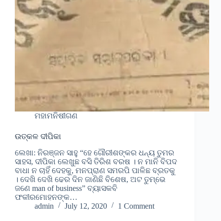
ମହାମନିଷୀଗଣ
ଉତ୍କଳ ଦୀପିକା
ଲେଖା: ନିରଞ୍ଜନ ସାହୁ “ହେ ଗୌରୀଶଙ୍କର ଧନ୍ୟ ତୁମର
ସାହସ, ଦୀପିକା ଲେଖୁଛ ବସି ତିରିଶ ବରଷ । ନ ମାନି ବିପଦ
ବାଧା ନ ଚାହିଁ ଦେହକୁ, ମନପ୍ରାଣ ସମରପି ପାଳିଛ ବ୍ରତକୁ
। ଦେଖି ଦେଖି ଢେର ଦିନ ଜାଣିଛି ବିଶେଷ, ଅଟ ତୁମ୍ଭେ
ଜଣେ man of business” ବ୍ୟାସକବି
ଫକୀରମୋହନଙ୍କ…
admin
July 12, 2020
1 Comment