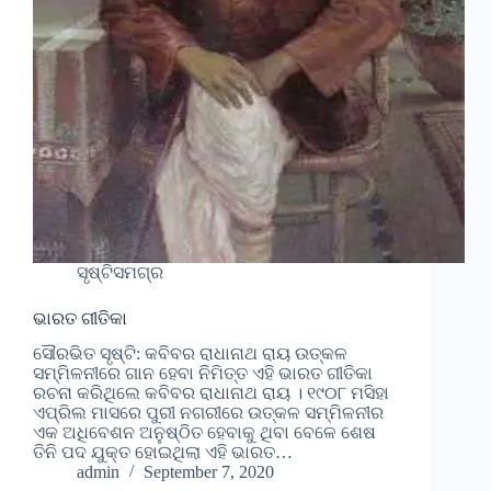
ସୃଷ୍ଟିସମଗ୍ର
ଭାରତ ଗୀତିକା
ସୌରଭିତ ସୃଷ୍ଟି: କବିବର ରାଧାନାଥ ରାୟ ଉତ୍କଳ
ସମ୍ମିଳନୀରେ ଗାନ ହେବା ନିମିତ୍ତ ଏହି ଭାରତ ଗୀତିକା
ରଚନା କରିଥିଲେ କବିବର ରାଧାନାଥ ରାୟ । ୧୯୦୮ ମସିହା
ଏପ୍ରିଲ ମାସରେ ପୁରୀ ନଗରୀରେ ଉତ୍କଳ ସମ୍ମିଳନୀର
ଏକ ଅଧିବେଶନ ଅନୁଷ୍ଠିତ ହେବାକୁ ଥିବା ବେଳେ ଶେଷ
ତିନି ପଦ ଯୁକ୍ତ ହୋଇଥିଲା ଏହି ଭାରତ…
admin
September 7, 2020