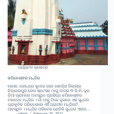
ପର୍ଯ୍ୟଟନ କ୍ଷେତ୍ର
କପିଳେଶ୍ଵର ମନ୍ଦିର
ଲେଖା: ରବୀନ୍ଦ୍ର କୁମାର ରଣା ଖୋର୍ଦ୍ଧା ଜିଲ୍ଲାର
ନିରାକାରପୁର ରେଳ ଷ୍ଟେସନ ଠାରୁ ମାତ୍ର ୩ କି.ମି. ଦୂର
ଡ଼ିଆ ଗ୍ରାମରେ ଅବସ୍ଥିତ ପ୍ରସିଦ୍ଧ କପିଳେଶ୍ଵର
ମହାଦେବ ମନ୍ଦିର । ଗାଁ ଠାରୁ ଟିକେ ଦୂରରେ ଏକ ସୁନ୍ଦର
ପ୍ରାକୃତିକ ପରିବେଶରେ ଏହି ପ୍ରାଚୀନ ମନ୍ଦିରଟି
ଅବସ୍ଥିତ । ମନ୍ଦିର ପରିବେଶ ଯେତିକି ସୁନ୍ଦର ଏହାର…
admin
February 20, 2021