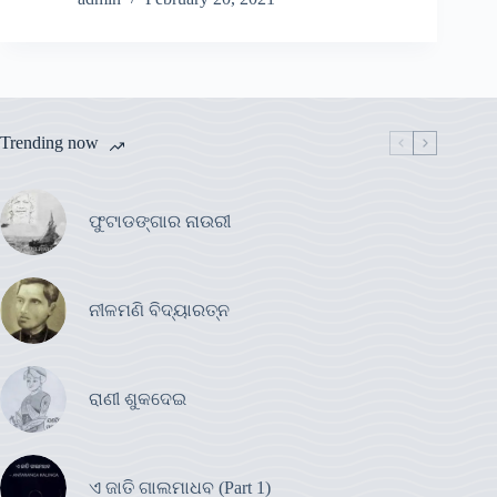
Trending now
ଫୁଟାଡଙ୍ଗାର ନାଉରୀ
ନୀଳମଣି ବିଦ୍ୟାରତ୍ନ
ରାଣୀ ଶୁକଦେଇ
ଏ ଜାତି ଗାଲମାଧବ (Part 1)