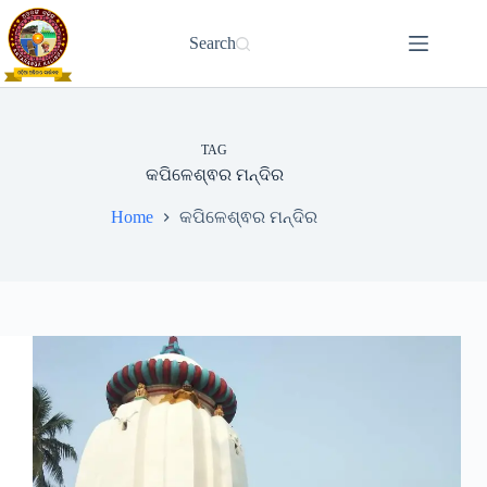
Skip
to
Search
content
TAG
କପିଳେଶ୍ଵର ମନ୍ଦିର
Home
କପିଳେଶ୍ଵର ମନ୍ଦିର