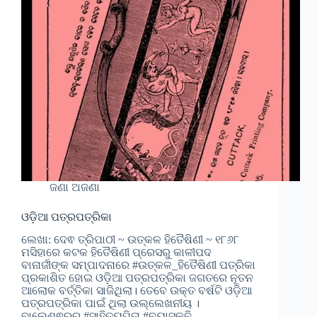
ଜଣା ଅଜଣା
ଓଡ଼ିଆ ପତ୍ରପତ୍ରିକା
ଲେଖା: ଦେଵ ତ୍ରିପାଠୀ ~ ଉତ୍କଳ ହିତୈଷିଣୀ ~ ୧୮୬୮
ମସିହାରେ କଟକ ହିତୈଷିଣୀ ପ୍ରେସରୁ କାଳୀପଦ
ବାନାର୍ଜୀଙ୍କ ସମ୍ପାଦନାରେ #ଉତ୍କଳ_ହିତୈଷିଣୀ ପତ୍ରିକା
ପ୍ରକାଶିତ ହୋଇ ଓଡ଼ିଆ ପତ୍ରପତ୍ରିକା ଜଗତରେ ନୂତନ
ଆଲୋକ ବର୍ତ୍ତିକା ସାଜିଥିଲା। ତେବେ ଉକ୍ତ ବର୍ଷଟି ଓଡ଼ିଆ
ପତ୍ରପତ୍ରିକା ପାଇଁ ଥିଲା ଉଲ୍ଲେଖନୀୟ ।
ବାଲେଶ୍ଵରରୁ #ସାହିତ୍ୟପିତା #ବ୍ୟାସକବି