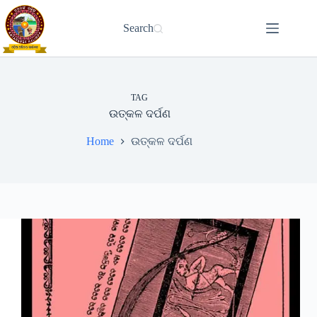
Skip
to
Search
content
TAG
ଉତ୍କଳ ଦର୍ପଣ
Home
ଉତ୍କଳ ଦର୍ପଣ