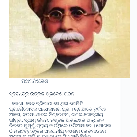
ମହାମନିଷୀଗଣ
ସ୍ବତନ୍ତ୍ର ଉତ୍କଳ ପ୍ରଦେଶ ଗଠନ
ଲେଖା: ଦେଵ ତ୍ରିପାଠୀ ସେ ଥିଲା ଯେମିତି
ପ୍ରାଗୈତିହାସିକ ଅନ୍ଧକାରର ଯୁଗ । ଚାରିଆଡେ ଦୁର୍ବିସହ
ଅଜ୍ଞତା, ବରଫ-ଶୀତଳ ନିଶ୍ଚେତନା, ଶଶକ-ଗୋତ୍ରୀୟ
ଭୀରୁତା, ସ୍ଥାଣୁ ଜୀବନ, ନିଶ୍ଚଳ ଅଭିଳାଷର ଅନ୍ଧଗଳି
ଭିତରେ ମୁମୂର୍ଷୁ-ପ୍ରାୟ ଜୀଉଁଥିଲେ ଓଡ଼ିଆମାନେ । ମୋଗଲ
ଓ ମରହଟ୍ଟାଙ୍କର ଅକଥନୀୟ କଷଣର ତୋଡମାଡରେ
ଅଣ୍ଟା ଭାଙ୍ଗି ଯାଇଥିବା ଗୋଟିଏ ଜାତି ନିର୍ଜୀବ,…