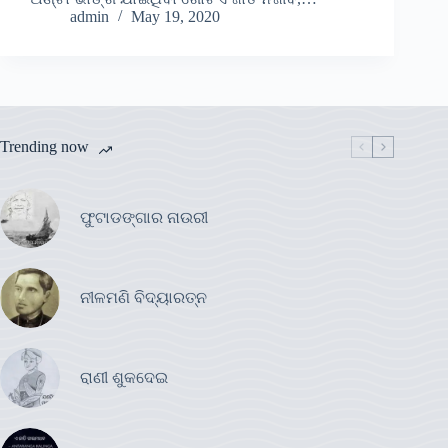
admin
May 19, 2020
Trending now
ଫୁଟାଡଙ୍ଗାର ନାଉରୀ
ନୀଳମଣି ବିଦ୍ୟାରତ୍ନ
ରାଣୀ ଶୁକଦେଇ