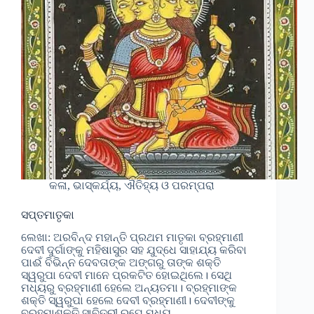
କଳା, ଭାସ୍କର୍ଯ୍ୟ, ଐତିହ୍ୟ ଓ ପରମ୍ପରା
ସପ୍ତମାତୃକା
ଲେଖା: ଅରବିନ୍ଦ ମହାନ୍ତି ପ୍ରଥମ ମାତୃକା ବ୍ରହ୍ମାଣୀ
ଦେବୀ ଦୁର୍ଗାଙ୍କୁ ମହିଷାସୁର ସହ ଯୁଦ୍ଧେ ସାହାଯ୍ୟ କରିବା
ପାଈଁ ବିଭିନ୍ନ ଦେବତାଙ୍କ ଅଙ୍ଗରୁ ତାଙ୍କ ଶକ୍ତି
ସ୍ୱରୁପା ଦେବୀ ମାନେ ପ୍ରକଟିତ ହୋଇଥିଲେ। ସେଥି
ମଧ୍ୟରୁ ବ୍ରହ୍ମାଣୀ ହେଲେ ଅନ୍ୟତମା। ବ୍ରହ୍ମାଙ୍କ
ଶକ୍ତି ସ୍ୱରୁପା ହେଲେ ଦେବୀ ବ୍ରହ୍ମାଣୀ। ଦେବୀଙ୍କୁ
ବ୍ରହ୍ମାଶକ୍ତି ସାବିତ୍ରୀ ରୁପେ ମଧ୍ୟ…