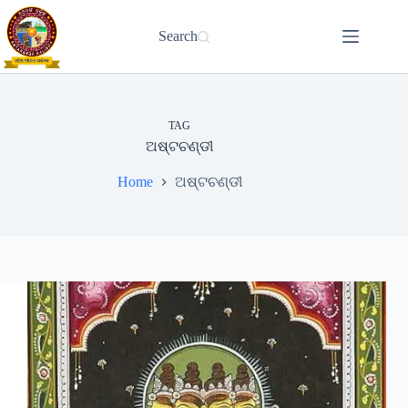
Skip
to
Search
content
TAG
ଅଷ୍ଟଚଣ୍ଡୀ
Home
ଅଷ୍ଟଚଣ୍ଡୀ