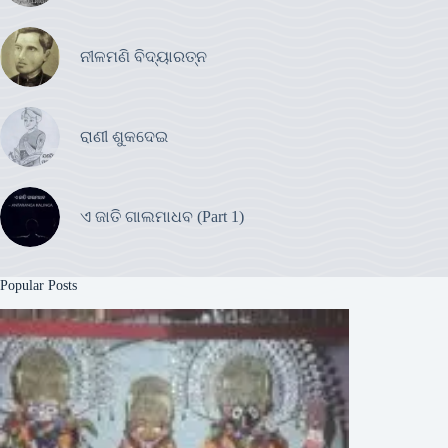
ନୀଳମଣି ବିଦ୍ୟାରତ୍ନ
ରାଣୀ ଶୁକଦେଇ
ଏ ଜାତି ଗାଲମାଧବ (Part 1)
Popular Posts