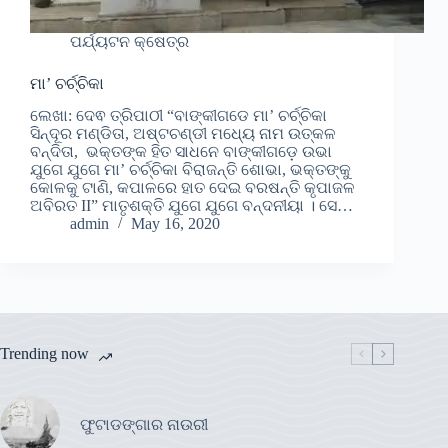
ପର୍ଯ୍ୟଟନ କ୍ଷେତ୍ର
ମା’ ଚର୍ଚ୍ଚିକା
ଲେଖା: ଦେଵ ତ୍ରିପାଠୀ “ବାଙ୍କୀଗଡେ ମା’ ଚର୍ଚ୍ଚିକା
ସିନ୍ଦୂର ମଣ୍ଡିତା, ଅଷ୍ଟଚଣ୍ଡୀ ମଧ୍ୟେ ନାମ ଉତ୍କଳ
ବନ୍ଦିତା, ଭକ୍ତଙ୍କ ହିତ ସାଧନେ ବାଙ୍କୀଗଡ଼େ ଉଭା
ଯୁଗେ ଯୁଗେ ମା’ ଚର୍ଚ୍ଚିକା ବିରାଜନ୍ତି ଶୋଭା, ଭକ୍ତଙ୍କୁ
କୋଳକୁ ଟାଣି, କପାଳରେ ହାତ ଦେଇ ବରଷନ୍ତି କୃପାଜଳ
ଅବିରତ II” ମାତୃଶକ୍ତି ଯୁଗେ ଯୁଗେ ବନ୍ଦନୀୟା । ସେ…
admin
May 16, 2020
Trending now
ଫୁଟାଡଙ୍ଗାର ନାଉରୀ