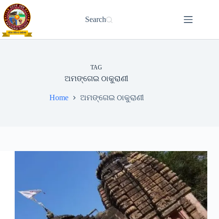
Skip
to
Search
content
TAG
ଅମଙ୍ଗେଇ ଠାକୁରାଣୀ
Home
ଅମଙ୍ଗେଇ ଠାକୁରାଣୀ