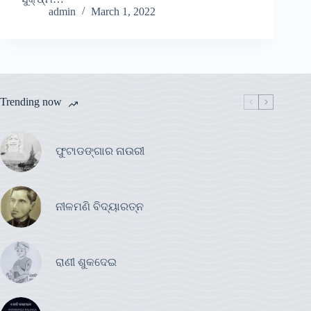
admin
March 1, 2022
Trending now
ଫୁଟାଡଙ୍ଗାର ନାଉରୀ
ନୀଳମଣି ବିଦ୍ୟାରତ୍ନ
ରାଣୀ ଶୁକଦେଇ