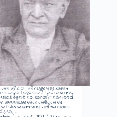
 ଦେଵ ତ୍ରିପାଠୀ କବିମଞ୍ଜୁଳ କୃଷ୍ଣପ୍ରସାଦ
 “ମୋତେ ଦୁନିଆଁ କହୁଛି ପାତକୀ ! ତୁମେ ଜାଣ ପ୍ରଭୁ
ୁଁ ହୋଇଛି ବିଛୁଆତି ଅବା କେତକୀ ?” ଅଭିମାନଭରା
ରେ ଜୀବଦ୍ଦଶାରେ କେବେ ଲେଖିଥିଲେ ସେ
କ ! ଜୀବନର ଶେଷ ସମୟ ଯାଏଁ ଏଇ ଆଶାରେ
ଇଁ ଥିଲେ,…
admin
January 31, 2021
2 Comments