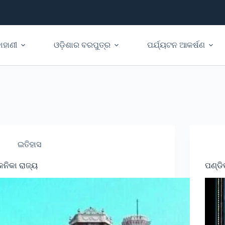
ାହାଣୀ
ଓଡ଼ିଶାର ବରପୁତ୍ର
ପର୍ଯ୍ୟଟନ ଆକର୍ଷଣ
ଇତିହାସ
କନିକା ରାଜ୍ୟ
ପଣ୍ଡି