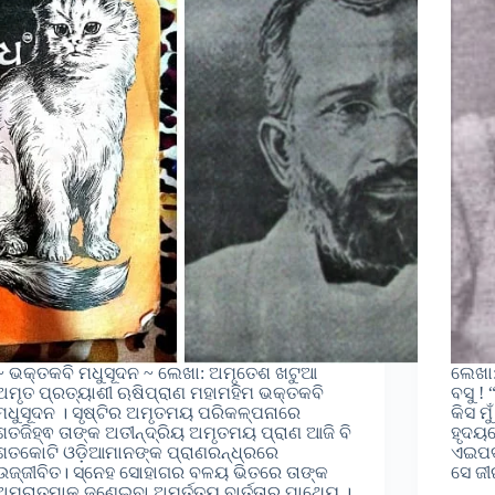
~ ଭକ୍ତକବି ମଧୁସୂଦନ ~ ଲେଖା: ଅମୃତେଶ ଖଟୁଆ
ଲେଖା:
ଅମୃତ ପ୍ରତ୍ୟାଶୀ ଋଷିପ୍ରାଣ ମହାମହିମ ଭକ୍ତକବି
ବସୁ !
ମଧୁସୂଦନ । ସୃଷ୍ଟିର ଅମୃତମୟ ପରିକଳ୍ପନାରେ
କିସ ମ
ଶତଜିହ୍ଵ ତାଙ୍କ ଅତୀନ୍ଦ୍ରିୟ ଅମୃତମୟ ପ୍ରାଣ ଆଜି ବି
ହୃଦୟ
ଶତକୋଟି ଓଡ଼ିଆମାନଙ୍କ ପ୍ରାଣରନ୍ଧ୍ରରେ
ଏଇପଦ
ଉଜ୍ଜୀବିତ। ସ୍ନେହ ସୋହାଗର ବଳୟ ଭିତରେ ତାଙ୍କ
ସେ ଜୀ
ଅମରାତ୍ମାକୁ ଜଣେଇବା ଅମର୍ତ୍ତ୍ୟ ବାର୍ତ୍ତାର ପାଥେୟ ।