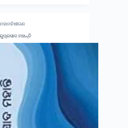
ମହାମନିଷୀଗଣ
ୁରୁପ୍ରସାଦ ମହାନ୍ତି