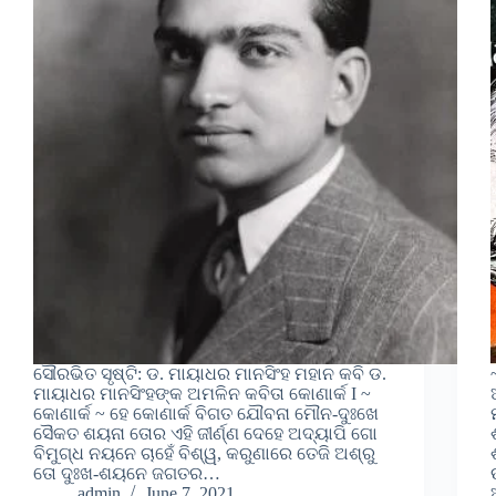
ସୌରଭିତ ସୃଷ୍ଟି: ଡ. ମାୟାଧର ମାନସିଂହ ମହାନ କବି ଡ.
ମାୟାଧର ମାନସିଂହଙ୍କ ଅମଳିନ କବିତା କୋଣାର୍କ I ~
କୋଣାର୍କ ~ ହେ କୋଣାର୍କ ବିଗତ ଯୌବନା ମୌନ-ଦୁଃଖେ
ସୈକତ ଶୟନା ତୋର ଏହି ଜୀର୍ଣ୍ଣ ଦେହେ ଅଦ୍ୟାପି ଗୋ
ବିମୁଗ୍‌ଧ ନୟନେ ଚାହେଁ ବିଶ୍ୱ, କରୁଣାରେ ତେଜି ଅଶ୍ରୁ
ତୋ ଦୁଃଖ-ଶୟନେ ଜଗତର…
admin
June 7, 2021