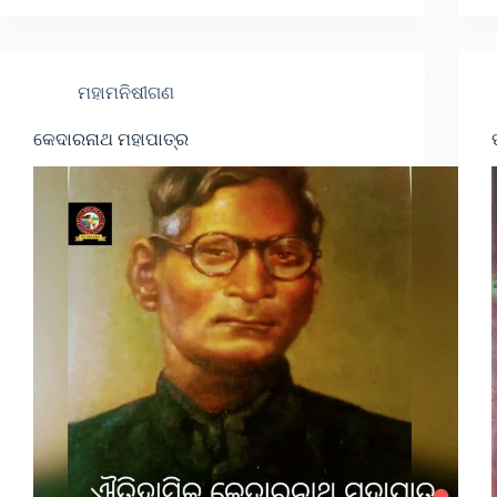
ମହାମନିଷୀଗଣ
କେଦାରନାଥ ମହାପାତ୍ର