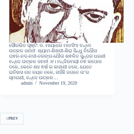
ସୌରଭିତ ସୃଷ୍ଟି: ଡ. ମାୟାଧର ମାନସିଂହ ବନ୍ଦେ
ଉତ୍କଳ ଜନନୀ ଶ୍ୟାମ-ଶିଖରୀ-ଶିରା ସିନ୍ଧୁ ବିଧୌତା
ପଵନ-ନଦ-ନଦୀ-ତରଙ୍ଗ-ଧୌତା ଶଵଳିତ ସୁନ୍ଦର ଧରଣୀ
ବନ୍ଦେ ଉତ୍କଳ ଜନନୀ ।୧। ମନ୍ଦିରମୟୀ ତଵ କପୋଳ
ତଳେ, କେତେ ଶହ ଵର୍ଷ ର କାହାଣୀ ଝଳେ, ଯେତେ
ଇତିହାସ ଗତ ନୟନ ତଳେ, ନାହିଁଛି ଜଗତେ ତା’ର
ସ୍ମରଣୀ, ବନ୍ଦେ ଉତ୍କଳ…
admin
November 19, 2020
PREV