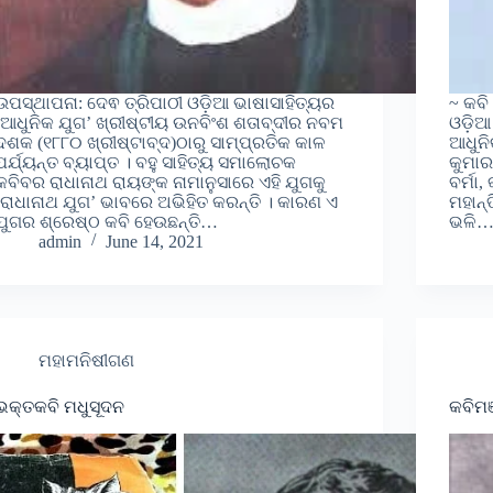
ଉପସ୍ଥାପନା: ଦେଵ ତ୍ରିପାଠୀ ଓଡ଼ିଆ ଭାଷାସାହିତ୍ୟର
~ କବି
‘ଆଧୁନିକ ଯୁଗ’ ଖ୍ରୀଷ୍ଟୀୟ ଉନବିଂଶ ଶତାବ୍ଦୀର ନବମ
ଓଡ଼ିଆ
ଦଶକ (୧୮୮୦ ଖ୍ରୀଷ୍ଟାବ୍ଦ)ଠାରୁ ସାମ୍ପ୍ରତିକ କାଳ
ଆଧୁନି
ପର୍ଯ୍ୟନ୍ତ ବ୍ୟାପ୍ତ । ବହୁ ସାହିତ୍ୟ ସମାଲୋଚକ
କୁମାର 
କବିବର ରାଧାନାଥ ରାୟଙ୍କ ନାମାନୁସାରେ ଏହି ଯୁଗକୁ
ବର୍ମା
‘ରାଧାନାଥ ଯୁଗ’ ଭାବରେ ଅଭିହିତ କରନ୍ତି । କାରଣ ଏ
ମହାନ୍
ଯୁଗର ଶ୍ରେଷ୍ଠ କବି ହେଉଛନ୍ତି…
ଭଳି
admin
June 14, 2021
ମହାମନିଷୀଗଣ
ଭକ୍ତକବି ମଧୁସୂଦନ
କବିମଞ