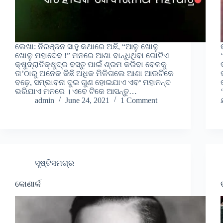
ଲେଖା: ନିରଞ୍ଜନ ସାହୁ କଥାରେ ଅଛି, “ଆଳୁ ଖୋଳୁ
ଖୋଳୁ ମହାଦେବ !” ମନରେ ଆଶା ବାନ୍ଧିଥିବା ଗୋଟିଏ
କ୍ଷୁଦ୍ରାତିକ୍ଷୁଦ୍ର ବସ୍ତୁ ପାଇଁ ଶ୍ରମ କରିବା ବେଳକୁ
ତା’ଠାରୁ ଅନେକ କିଛି ଅଧିକ ମିଳିଗଲେ ଆଶା ଆଉଟିକେ
ବଢ଼େ, ସମ୍ଭାବନା ଦୁଇ ଗୁଣ ହୋଇଯାଏ ଏବଂ ମହାନନ୍ଦ
ଭରିଯାଏ ମନରେ । ଏବେ ଟିକେ ଆସନ୍ତୁ…
admin
June 24, 2021
1 Comment
ସୃଷ୍ଟିସମଗ୍ର
କୋଣାର୍କ