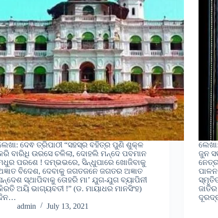
ଲେଖା: ଦେଵ ତ୍ରିପାଠୀ “ସହସ୍ର ବହିତ୍ର ପୁଣି ଶୁକ୍ଳ
ଲେଖା
କରି ବାରିଧି ଉରସେ ଚଳିଲା, ଦୋହଲି ମନ୍ଦେ ପବମାନ
ଜୁନ ସ
ମଧୁର ପରଶେ ! ଦମ୍ଭଭରେ, ସିନ୍ଧୁପାରେ ଖୋଜିବାକୁ
ନେତ୍ର
ଅଜ୍ଞାତ ବିଦେଶ, ଦେବାକୁ ଜଗତଜନେ ଜଗତର ଅଜ୍ଞାତ
ପାଳନ 
ସନ୍ଦେଶ ସ୍ଥାପିବାକୁ ତୋହରି ମା’ ଯୁଗ-ଯୁଗ ବ୍ୟାପିନୀ
ସ୍ମୃତ
କିରତି ଅୟି ଭାଗ୍ୟବତୀ !” (ଡ. ମାୟାଧର ମାନସିଂହ)
ଜାତିର
ଦିନ…
ଦୂରଦ
admin
July 13, 2021