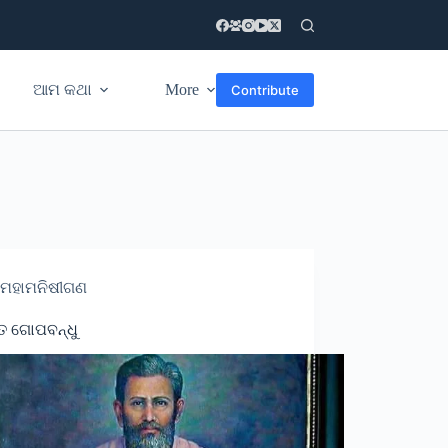
ଆମ କଥା
More
Contribute
ମହାମନିଷୀଗଣ
ତ ଗୋପବନ୍ଧୁ