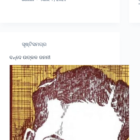
ସୃଷ୍ଟିସମଗ୍ର
ବନ୍ଦେ ଉତ୍କଳ ଜନନୀ