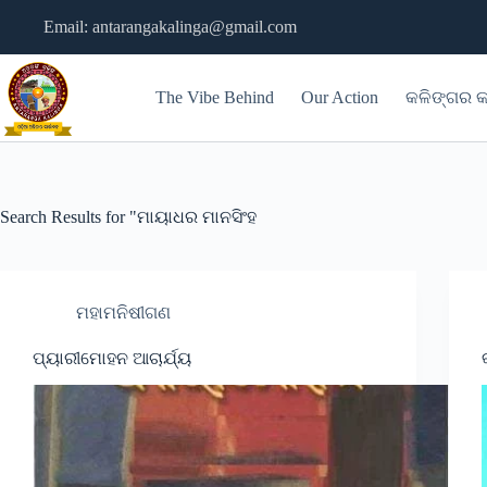
Skip
Email: antarangakalinga@gmail.com
to
content
The Vibe Behind
Our Action
କଳିଙ୍ଗର କ
Search Results for "ମାୟାଧର ମାନସିଂହ
ମହାମନିଷୀଗଣ
ପ୍ୟାରୀମୋହନ ଆଚାର୍ଯ୍ୟ