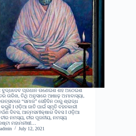
: ବୁଦ୍ଧଦେବ ପ୍ରଧାନ ଉଣେଇଶ ଶହ ଅଠେଇଶ
ତର ତାରିଖ, ତିଥି ଅନୁସାରେ ଆଷାଢ଼ ଅମାବାସ୍ୟା,
ଉତ୍ସବରେ “ସମାଜ” ସେହିଦିନ ଠାରୁ ଶ୍ରାଦ୍ଧ
କରୁଛି I ଓଡ଼ିଆ ଜାତି ପାଇଁ ସ୍ମୃତି ବହନକାରୀ
ିତର୍ପଣ ଦିବସ, ଆତ୍ମସମୀକ୍ଷାର ଦିବସ I ଓଡ଼ିଆ
 ଚୀର ନମସ୍ୟ, ଚୀର ପୂଜନୀୟ, ନମସ୍ୟ
୍ରଷ୍ଟା ମହାମନୀଷୀ…
admin
July 12, 2021