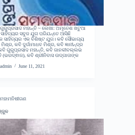
 ଗୁରୁପ୍ରସାଦ ମହାନ୍ତି ~ ଲେଖା: ଅମୃତେଶ ଖଟୁଆ
 ସାହିତ୍ୟର ସବୁଜ ଯୁଗ ପରିଯନ୍ତେ ଆସିଛି
କ ସାହିତ୍ୟର ଏକ ବିଶିଷ୍ଟ ଯୁଗ। କବି ସୌଭାଗ୍ୟ
ମିଶ୍ର, କବି ଦୁର୍ଗାମାଧବ ମିଶ୍ର, କବି ଜ୍ଞାନୀନ୍ଦ୍ର
, କବି ଗୁରୁପ୍ରସାଦ ମହାନ୍ତି, କବି ଜାନକୀବଲ୍ଲଭ
ତି (ଭରଦ୍ଵାଜ), କବି ଶ୍ରୀନିବାସ ଉଦ୍ଗାତାଙ୍କ
…
admin
June 11, 2021
ମହାମନିଷୀଗଣ
୍ଜୁଳ