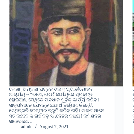
ଲେଖା: ଅମ୍ବିକା ପଟ୍ଟନାୟକ ~ ପ୍ୟାରୀମୋହନ
ଆଚାର୍ଯ୍ୟ ~ “ରଥେ, ଯେଉଁ କାର୍ଯ୍ୟରେ ପ୍ରବୃତ୍ତ
ହୋଇଅଛ, ସେଥିରେ ସାବଧାନ ପୂର୍ବକ କାର୍ଯ୍ୟ କରିବ l
ସାକ୍ଷୀମାନେ ଯେମନ୍ତ ଯଥାର୍ଥ ବର୍ଣ୍ଣନା କରନ୍ତି,
ସେଥିପ୍ରତି ଚେଷ୍ଟାର ତ୍ରୁଟି କରିବ ନାହିଁ l ସାକ୍ଷୀମାନେ
ସତ କହିବେ କି ନାହିଁ ବଡ଼ ସନ୍ଦେହର ବିଷୟ l କମିଶନର
ସାହେବଯେ…
admin
August 7, 2021