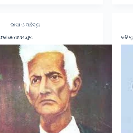
ଭାଷା ଓ ସାହିତ୍ୟ
ଫକୀରମୋହନ ଯୁଗ
କବି ଗ