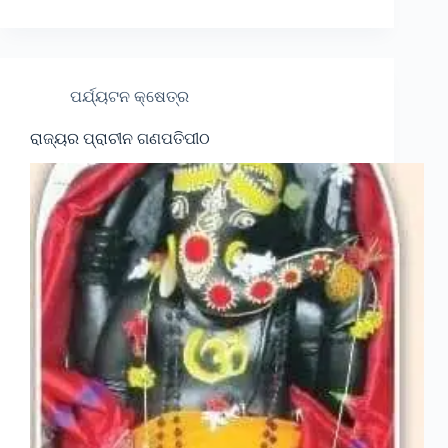
ପର୍ଯ୍ୟଟନ କ୍ଷେତ୍ର
ରାଜ୍ୟର ପ୍ରାଚୀନ ଗଣପତିପୀଠ