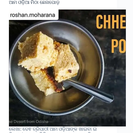
ଆମ ଓଡ଼ିଆ ମିଠା ଛେନାପୋଡ଼
ଲେଖା: ଦେଵ ତ୍ରିପାଠୀ ଆମ ଓଡ଼ିଆଙ୍କ ଖାଇବା ଇ