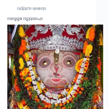
ପର୍ଯ୍ୟଟନ କ୍ଷେତ୍ର
ମହାପୁରୁଷ ଅଚ୍ୟୁତାନନ୍ଦ