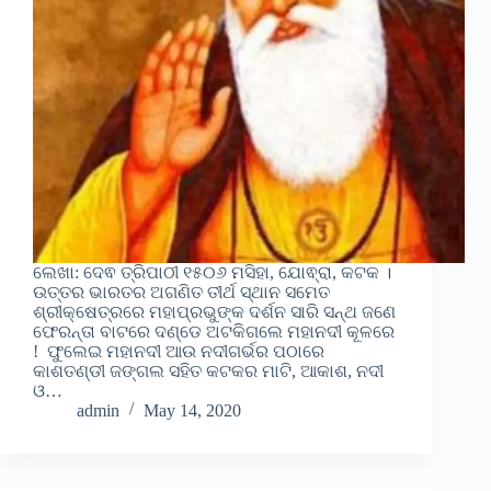
ଲେଖା: ଦେଵ ତ୍ରିପାଠୀ ୧୫୦୬ ମସିହା, ଯୋଵ୍ରା, କଟକ ।
ଉତ୍ତର ଭାରତର ଅଗଣିତ ତୀର୍ଥ ସ୍ଥାନ ସମେତ
ଶ୍ରୀକ୍ଷେତ୍ରରେ ମହାପ୍ରଭୁଙ୍କ ଦର୍ଶନ ସାରି ସନ୍ଥ ଜଣେ
ଫେରନ୍ତା ବାଟରେ ଦଣ୍ଡେ ଅଟକିଗଲେ ମହାନଦୀ କୂଳରେ
! ଫୁଲେଇ ମହାନଦୀ ଆଉ ନଦୀଗର୍ଭର ପଠାରେ
କାଶତଣ୍ଡୀ ଜଙ୍ଗଲ ସହିତ କଟକର ମାଟି, ଆକାଶ, ନଦୀ
ଓ…
admin
May 14, 2020