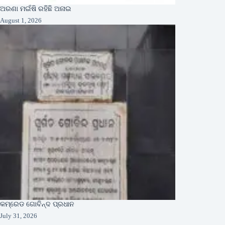
ଅରଣା ମଇଁଷି ରହିଛି ଅନାଇ
August 1, 2026
କମ୍ରେଡ ଗୋବିନ୍ଦ ପ୍ରଧାନ
July 31, 2026