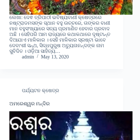
ଲେଖା: ଦେଵ ତ୍ରିପାଠୀ ଭବିଷ୍ୟବାଣୀ କ୍ଷେତ୍ରରେ
ନଷ୍ଟ୍ରାଡମସଙ୍କ ସ୍ଥାନ ବହୁ ଉଚ୍ଚରେ, ତାଙ୍କର ବାଣୀ
ମାନ ବହୁସଂଖ୍ୟାରେ ସତ୍ୟ ପ୍ରମାଣିତ ହେବାର ପ୍ରବାଦ
ଅଛି । ସେହିପରି ଆମ ରାଜ୍ୟରେ କଥାକଥାରେ ଦୃଷ୍ଟାନ୍ତ
ଦିଆଯାଏ ମାଳିକାର । ସେହି ମାଳିକାର ସ୍ରଷ୍ଟା ଭାବେ
ଦେବାଂଶୀ ସନ୍ଥ, ସିଦ୍ଧପୁରୁଷ ଅଚ୍ୟୁତାନନ୍ଦଙ୍କ ନାମ
ସୁବିଦିତ । ଓଡ଼ିଆ ସାହିତ୍ୟ…
admin
May 13, 2020
ପର୍ଯ୍ୟଟନ କ୍ଷେତ୍ର
ଅମରେଶ୍ୱର ମନ୍ଦିର