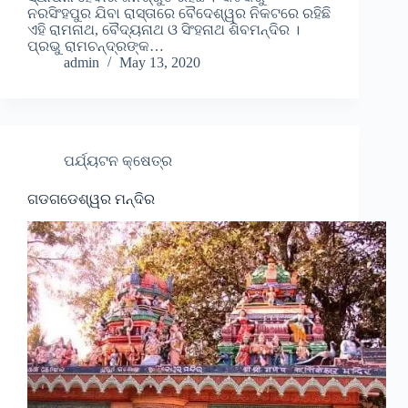
ନରସିଂହପୁର ଯିବା ରାସ୍ତାରେ ବୈଦେଶ୍ୱର ନିକଟରେ ରହିଛି
ଏହି ରାମନାଥ, ବୈଦ୍ୟନାଥ ଓ ସିଂହନାଥ ଶିବମନ୍ଦିର ।
ପ୍ରଭୁ ରାମଚନ୍ଦ୍ରଙ୍କ…
admin
May 13, 2020
ପର୍ଯ୍ୟଟନ କ୍ଷେତ୍ର
ଗଡଗଡେଶ୍ୱର ମନ୍ଦିର