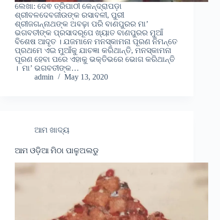
ଲେଖା: ଦେଵ ତ୍ରିପାଠୀ କେନ୍ଦ୍ରାପଡ଼ା
ଶ୍ରୀବଳଦେବଜୀଉଙ୍କ ରସାବଳୀ, ପୁରୀ
ଶ୍ରୀଜଗନ୍ନାଥଙ୍କ ଅବଢ଼ା ପରି ବାଣପୁରର ମା’
ଭଗବତୀଙ୍କ ପ୍ରସାଦରୂପେ ଖ୍ୟାତ ବାଣପୁରର ମୁଆଁ
ବିଶେଷ ଆଦୃତ । ଯଜମାନେ ମନସ୍କାମନା ପୂରଣ ନିମନ୍ତେ
ପ୍ରଥମେ ଏଇ ମୁଆଁକୁ ଯାଚଜ୍ଞା କରିଥାନ୍ତି, ମନସ୍କାମନା
ପୂରଣ ହେବା ପରେ ଏହାକୁ ଭକ୍ତିଭରେ ଭୋଗ କରିଥାନ୍ତି
। ମା’ ଭଗବତୀଙ୍କ…
admin
May 13, 2020
ଆମ ଖାଦ୍ୟ
ଆମ ଓଡ଼ିଆ ମିଠା ପାଳୁଅଲଡୁ