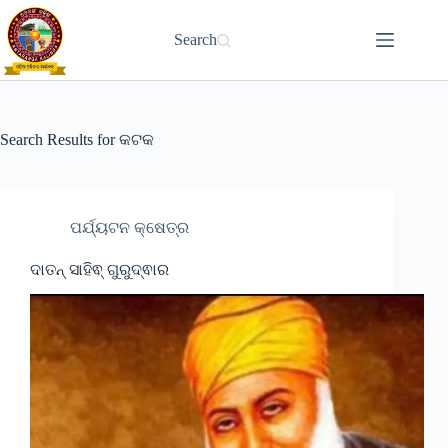
Skip
to
Search
content
Search Results for କଟକ
ପର୍ଯ୍ୟଟନ କ୍ଷେତ୍ର
ଦାତନ୍ ସାହିଵ୍ ଗୁରୁଦ୍ଵାର