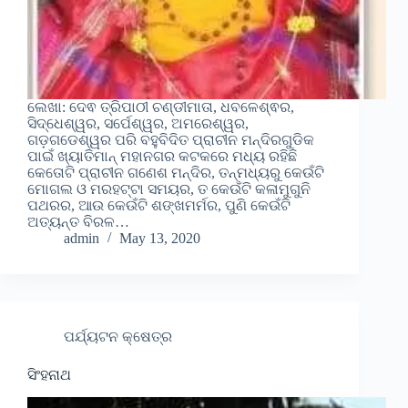
ଲେଖା: ଦେଵ ତ୍ରିପାଠୀ ଚଣ୍ଡୀମାତା, ଧବଳେଶ୍ଵର,
ସିଦ୍ଧେଶ୍ୱର, ସର୍ପେଶ୍ୱର, ଅମରେଶ୍ୱର,
ଗଡ଼ଗଡେଶ୍ୱର ପରି ବହୁବିଦିତ ପ୍ରାଚୀନ ମନ୍ଦିରଗୁଡିକ
ପାଇଁ ଖ୍ୟାତିମାନ୍ ମହାନଗର କଟକରେ ମଧ୍ୟ ରହିଛି
କେତୋଟି ପ୍ରାଚୀନ ଗଣେଶ ମନ୍ଦିର, ତନ୍ମଧ୍ୟରୁ କେଉଁଟି
ମୋଗଲ ଓ ମରହଟ୍ଟା ସମୟର, ତ କେଉଁଟି କଳାମୁଗୁନି
ପଥରର, ଆଉ କେଉଁଟି ଶଙ୍ଖମର୍ମର, ପୁଣି କେଉଁଟି
ଅତ୍ୟନ୍ତ ବିରଳ…
admin
May 13, 2020
ପର୍ଯ୍ୟଟନ କ୍ଷେତ୍ର
ସିଂହନାଥ