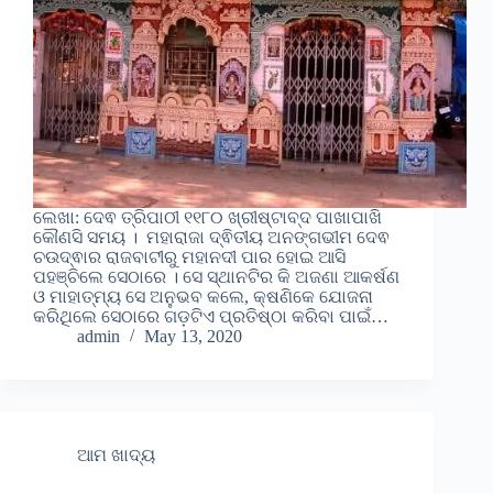
ଲେଖା: ଦେଵ ତ୍ରିପାଠୀ ୧୧୮୦ ଖ୍ରୀଷ୍ଟାବ୍ଦ ପାଖାପାଖି
କୌଣସି ସମୟ । ମହାରାଜା ଦ୍ଵିତୀୟ ଅନଙ୍ଗଭୀମ ଦେଵ
ଚଉଦ୍ଵାର ରାଜବାଟୀରୁ ମହାନଦୀ ପାର ହୋଇ ଆସି
ପହଞ୍ଚିଲେ ସେଠାରେ । ସେ ସ୍ଥାନଟିର କି ଅଜଣା ଆକର୍ଷଣ
ଓ ମାହାତ୍ମ୍ୟ ସେ ଅନୁଭବ କଲେ, କ୍ଷଣିକେ ଯୋଜନା
କରିଥିଲେ ସେଠାରେ ଗଡ଼ଟିଏ ପ୍ରତିଷ୍ଠା କରିବା ପାଇଁ…
admin
May 13, 2020
ଆମ ଖାଦ୍ୟ