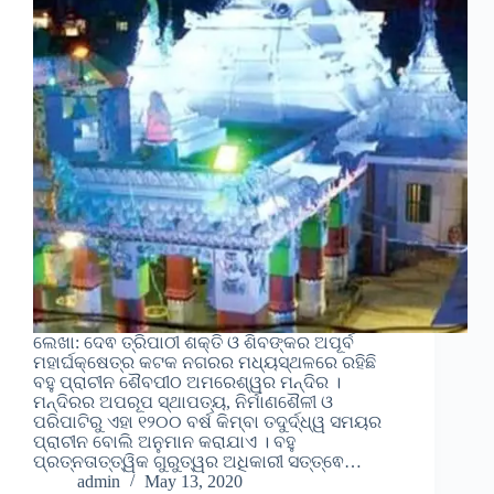
ଲେଖା: ଦେଵ ତ୍ରିପାଠୀ ଶକ୍ତି ଓ ଶିବଙ୍କର ଅପୂର୍ବ
ମହାର୍ଘକ୍ଷେତ୍ର କଟକ ନଗରର ମଧ୍ୟସ୍ଥଳରେ ରହିଛି
ବହୁ ପ୍ରାଚୀନ ଶୈବପୀଠ ଅମରେଶ୍ୱର ମନ୍ଦିର ।
ମନ୍ଦିରର ଅପରୂପ ସ୍ଥାପତ୍ୟ, ନିର୍ମାଣଶୈଳୀ ଓ
ପରିପାଟିରୁ ଏହା ୧୨୦୦ ବର୍ଷ କିମ୍ବା ତଦୁର୍ଦ୍ଧ୍ୱ ସମୟର
ପ୍ରାଚୀନ ବୋଲି ଅନୁମାନ କରାଯାଏ । ବହୁ
ପ୍ରତ୍ନତାତ୍ତ୍ୱିକ ଗୁରୁତ୍ୱର ଅଧିକାରୀ ସତ୍ତ୍ଵେ…
admin
May 13, 2020