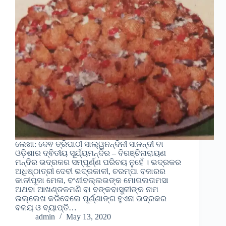
ଲେଖା: ଦେଵ ତ୍ରିପାଠୀ ସାଲ୍ୱନନ୍ଦିନୀ ସାଳନ୍ଦୀ ବା
ଓଡ଼ିଶାର ଦ୍ଵିତୀୟ ସୂର୍ଯ୍ୟମନ୍ଦିର – ବିରଞ୍ଚିନାରାୟଣ
ମନ୍ଦିର ଭଦ୍ରକର ସମ୍ପୂର୍ଣ୍ଣ ପରିଚୟ ନୁହେଁ । ଭଦ୍ରକର
ଅଧିଷ୍ଠାତ୍ରୀ ଦେବୀ ଭଦ୍ରକାଳୀ, ଚରମ୍ପା ବଜାରର
କାଳୀପୂଜା ମେଳା, ବଂଶୀବଲ୍ଲଭଙ୍କ ମୋଗଲତାମସା
ଅଥବା ଆଖଣ୍ଡଳମଣି ବା ବଙ୍କବାସୁଳୀଙ୍କ ନାମ
ଉଲ୍ଲେଖ କରିଦେଲେ ପୂର୍ଣ୍ଣାଙ୍ଗ ହୁଏନା ଭଦ୍ରକର
ବଳୟ ଓ ବ୍ୟାପ୍ତି…
admin
May 13, 2020