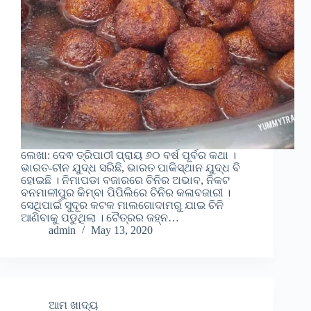
ଲେଖା: ଦେଵ ତ୍ରିପାଠୀ ପ୍ରାୟ ୬୦ ବର୍ଷ ପୂର୍ବର କଥା ।
ଭାରତ-ଚୀନ ଯୁଦ୍ଧ ସରିଛି, ଭାରତ ପାକିସ୍ଥାନ ଯୁଦ୍ଧ ବି
ହୋଇଛି । ନିମାପଡା ବଜାରରେ ଚିନିର ଅଭାବ, ନିକଟ
ବନମାଳୀପୁର କିମ୍ବା ପିପିଲିରେ ଚିନିର କଳାବଜାରୀ ।
ସେଥିପାଇଁ ସୁଦୂର କଟକ ମାଲଗୋଦାମରୁ ଯାଇ ଚିନି
ଆଣିବାକୁ ପଡୁଥିଲା । ଚୈତ୍ରର ଜହ୍ନ…
admin
May 13, 2020
ଆମ ଖାଦ୍ୟ