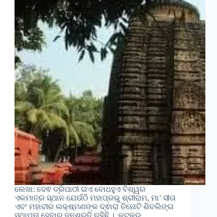
ଲେଖା: ଦେଵ ତ୍ରିପାଠୀ ଇଏ ବୋଧହୁଏ ବିଶ୍ୱର
ଏକମାତ୍ର ସ୍ଥାନ ଯେଉଁଠି ମହାପ୍ରଭୁ ଶ୍ରୀରାମ, ମା’ ସୀତା
ଏବଂ ମହାବୀର ଲକ୍ଷ୍ମଣଙ୍କ ଦ୍ଵାରା ତିନୋଟି ଶିବଲିଙ୍ଗ
ସ୍ଥାପନା ହେବାର ଜନଶ୍ରୁତି ରହିଛି । କଟକରୁ