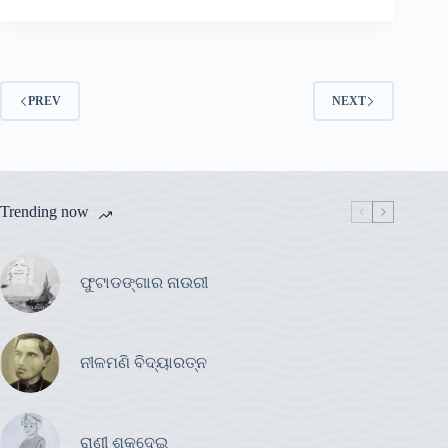
PREV
NEXT
Trending now
ଫୁଟାଡଙ୍ଗାର ନାଉରୀ
ନୀଳମଣି ବିଦ୍ୟାରତ୍ନ
ରାଣୀ ଶୁକଦେଇ