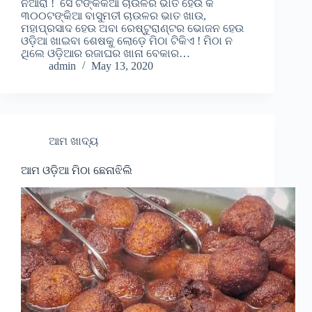
ନିଆରା ! ସେ ଟଙ୍କିକିଆ ଚାଉଳର ଭାତ ହେଉ କି
୩୦୦ଟଙ୍କିଆ ବାସୁମତୀ ଚାଉଳର ଭାତ ଖାଉ,
ମହାପ୍ରସାଦ ହେଉ ଅବା ରେଷ୍ଟୁରାଣ୍ଟର ଭୋଜନ ହେଉ
ଓଡ଼ିଆ ଖାଇବା ଶେଷକୁ ଲୋଡ଼େ ମିଠା ଟିକିଏ ! ମିଠା ନ
ଥିଲେ ଓଡ଼ିଆର ରଜାଘର ଖାନା ବେକାର…
admin
May 13, 2020
ଆମ ଖାଦ୍ୟ
ଆମ ଓଡ଼ିଆ ମିଠା ଛେନାଝିଲି