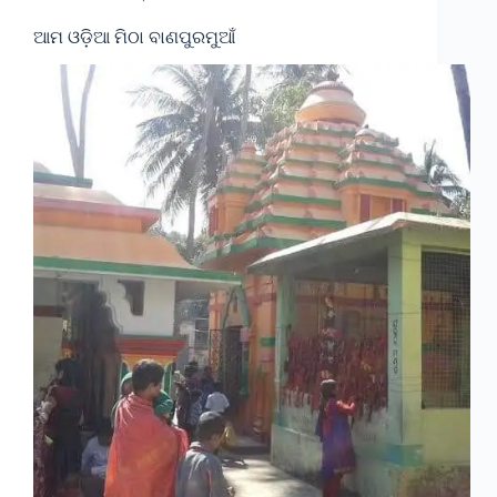
ଆମ ଓଡ଼ିଆ ମିଠା ବାଣପୁରମୁଆଁ