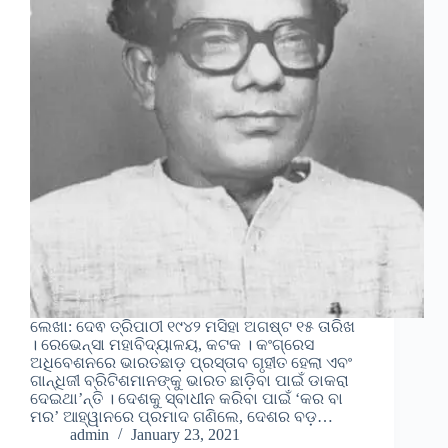
ଲେଖା: ଦେଵ ତ୍ରିପାଠୀ ୧୯୪୨ ମସିହା ଅଗଷ୍ଟ ୧୫ ତାରିଖ
। ରେଭେନ୍ସା ମହାବିଦ୍ୟାଳୟ, କଟକ । କଂଗ୍ରେସ
ଅଧିବେଶନରେ ଭାରତଛାଡ଼ ପ୍ରସ୍ତାବ ଗୃହୀତ ହେଲା ଏବଂ
ଗାନ୍ଧିଜୀ ବ୍ରିଟିଶମାନଙ୍କୁ ଭାରତ ଛାଡ଼ିବା ପାଇଁ ଡାକରା
ଦେଇଥା’ନ୍ତି । ଦେଶକୁ ସ୍ବାଧୀନ କରିବା ପାଇଁ ‘କର ବା
ମର’ ଆହ୍ୱାନରେ ପ୍ରମାଦ ଗଣିଲେ, ଦେଶର ବଡ଼…
admin
January 23, 2021