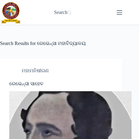
Skip
to
Search
content
Search Results for ରେଭେନ୍ସା ମହାବିଦ୍ୟାଳୟ
ମହାମନିଷୀଗଣ
ରେଭେନ୍ସା ସାହେବ