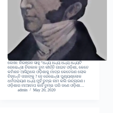
ଲେଖା: ନିରଞ୍ଜନ ସାହୁ “ଧନ୍ୟ ଧନ୍ୟ ଧନ୍ୟ ଧନ୍ୟଟି
ରେଭେନ୍ସା ଚିରକାଳ ତୁମ କୀର୍ତ୍ତି ଗାଇବ ଓଡ଼ିଶା, କେତେ
କମିଶନ ଆସିଥିଲେ ଓଡ଼ିଶାକୁ ମାତ୍ର କେତେଜଣ ଲୋକ
ଚିହ୍ନନ୍ତି ତାହାଙ୍କୁ ? ହେ ରେଭେନ୍ସା ପୁଣ୍ୟଶ୍ଳୋକ
ଧର୍ମପରାୟଣ ଧନ୍ୟ ମୁହିଁ ତୁମ୍ଭ ନାମ କଲି ଉଚ୍ଚାରଣ।
ଓଡ଼ିଶାର ମାଆବାପ କାହିଁ ତୁମ୍ଭ ପରି ଜଣେ ଓଡ଼ିଶା…
admin
May 20, 2020