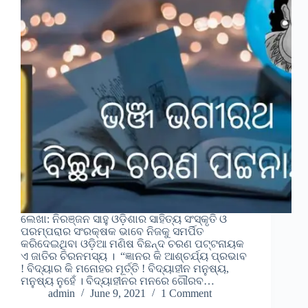
ଲେଖା: ନିରଞ୍ଜନ ସାହୁ ଓଡ଼ିଶାର ସାହିତ୍ୟ ସଂସ୍କୃତି ଓ
ପରମ୍ପରାର ସଂରକ୍ଷକ ଭାବେ ନିଜକୁ ସମର୍ପିତ
କରିଦେଇଥିବା ଓଡ଼ିଆ ମଣିଷ ବିଛନ୍ଦ ଚରଣ ପଟ୍ଟନାୟକ
ଏ ଜାତିର ଚିରନମସ୍ୟ । “ଜ୍ଞାନର କି ଆଶ୍ଚର୍ଯ୍ୟ ପ୍ରଭାବ
! ବିଦ୍ୟାର କି ମନୋହର ମୂର୍ତ୍ତି ! ବିଦ୍ୟାହୀନ ମନୁଷ୍ୟ,
ମନୁଷ୍ୟ ନୁହେଁ । ବିଦ୍ୟାହୀନର ମନରେ ଗୌରବ…
admin
June 9, 2021
1 Comment