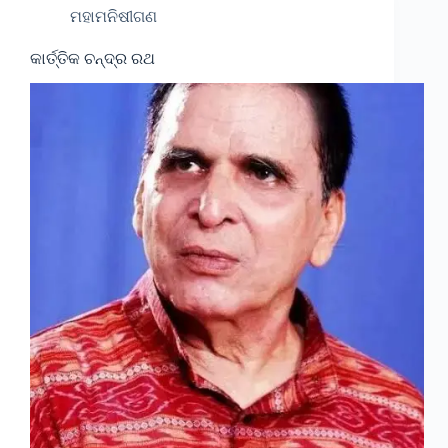
ମହାମନିଷୀଗଣ
କାର୍ତ୍ତିକ ଚନ୍ଦ୍ର ରଥ