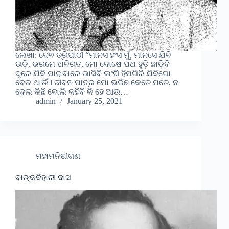
ଲେଖା: ଦେଵ ତ୍ରିପାଠୀ “ମାନସ ହଂସ ମୁଁ, ମାନସେ ଯିବି
ଉଡ଼ି, ଭରମେ ଅବିରତ, ମୋ ଦୋଷେ ପଥ ହୁଡ଼ି ଛାଡ଼ିବି
ଦୂରେ ଯିବି ପାରାବାରେ ଭାସିବି ଲଂଘି ହିମଗିରି ଯିବିଗୋ
ବେଳ ଥାଉଁ l ଜୀବନ ପାତ୍ର ମୋ ଭରିଛ କେତେ ମତେ, ନ
ଦେଲ କିଛି ବୋଲି କହିବି କି ହେ ଆଉ…
admin
January 25, 2021
ମହାମନିଷୀଗଣ
ବାଙ୍କବିହାରୀ ଦାସ