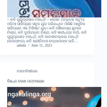
~ କବି ଗୁରୁପ୍ରସାଦ ମହାନ୍ତି ~ ଲେଖା: ଅମୃତେଶ ଖଟୁଆ
ଓଡ଼ିଆ ସାହିତ୍ୟର ସବୁଜ ଯୁଗ ପରିଯନ୍ତେ ଆସିଛି ଆଧୁନିକ
ସାହିତ୍ୟର ଏକ ବିଶିଷ୍ଟ ଯୁଗ। କବି ସୌଭାଗ୍ୟ କୁମାର
ମିଶ୍ର, କବି ଦୁର୍ଗାମାଧବ ମିଶ୍ର, କବି ଜ୍ଞାନୀନ୍ଦ୍ର ବର୍ମା, କବି
ଗୁରୁପ୍ରସାଦ ମହାନ୍ତି, କବି ଜାନକୀବଲ୍ଲଭ ମହାନ୍ତି
(ଭରଦ୍ଵାଜ), କବି ଶ୍ରୀନିବାସ ଉଦ୍ଗାତାଙ୍କ ଭଳି…
admin
June 11, 2021
ମହାମନିଷୀଗଣ
ବିଛନ୍ଦ ଚରଣ ପଟ୍ଟନାୟକ