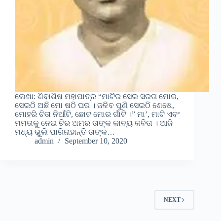
ଲେଖା: ଶିବାଶିଷ ମହାପାତ୍ର “ମାଟିର ସେଇ ସରଗ ମୋର,
ସେଇଠି ଅଛି ମୋ ଷଠି ଘର । ଜଳିବ ପୁଣି ସେଇଠି ଶେଷେ,
ମୋହରି ଚିତା ନିଆଁଟି, ଛୋଟ ମୋର ଗାଁଟି ।” ମା’, ମାଟି ଏବଂ
ମମତାକୁ ନେଇ ଚିର ଅମର ତାଙ୍କ କାବ୍ୟ କବିତା । ଆଜି
ମଧ୍ୟ ଭୁଲି ପାରିନାହାନ୍ତି ତାଙ୍କ…
admin
September 10, 2020
NEXT