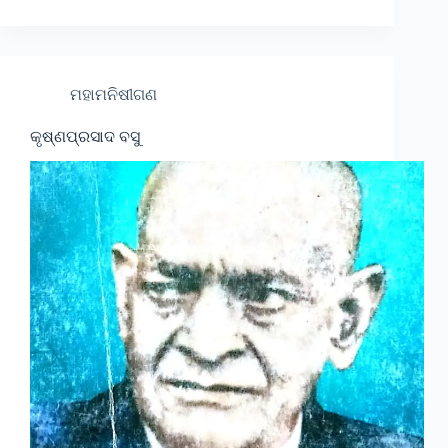
ମହାମନିଷୀଗଣ
କୃଷ୍ଣପ୍ରସାଦ ବସୁ