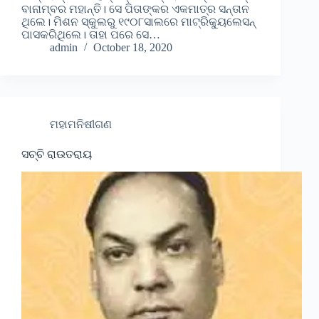
ବାନାମ୍ବର ମହାନ୍ତି। ସେ ପିତାଙ୍କର ଏକମାତ୍ର ସନ୍ତାନ
ଥିଲେ। ମିଶନ ସ୍କୁଲରୁ ୧୯୦୮ସାଲରେ ମାଟ୍ରିକ୍ୟୁଲେସନ୍
ପାସକରିଥିଲେ। ତାହା ପରେ ସେ…
admin
October 18, 2020
ମହାମନିଷୀଗଣ
ସଚ୍ଚି ରାଉତରାୟ