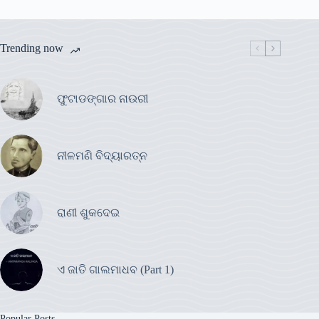
Trending now
ଫୁଟାଡଙ୍ଗାର ନାଉରୀ
ନୀଳମଣି ବିଦ୍ୟାରତ୍ନ
ରାଣୀ ଶୁକଦେଇ
ଏ ଜାତି ଗାଲମାଧବ (Part 1)
Popular Posts