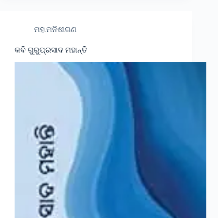
ମହାମନିଷୀଗଣ
କବି ଗୁରୁପ୍ରସାଦ ମହାନ୍ତି