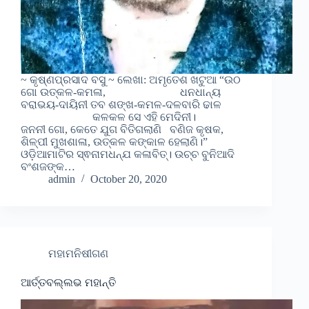
~ କୃଷ୍ଣପ୍ରସାଦ ବସୁ ~ ଲେଖା: ଅମୃତେଶ ଖଟୁଆ “ଉଠ
ଗୋ ଉତ୍କଳ-କମଳା, ଧନଧାନ୍ୟ
ବରାଭୟ-ଦାୟିନୀ ତବ ଶଙ୍ଖ-କମଳ-ଦଳବାରି ଢାଳ
କଳକଳ ସେ ଏହି ମେଦିନୀ।
ଜନନୀ ଗୋ, କେତେ ଯୁଗ ବିତିଗଲାଣି ବଣିଜ କୃଷକ,
ଶିଳ୍ପୀ ମୁଖଶାଳା, ଉତ୍କଳ କଙ୍କାଳ ହେଲାଣି।”
ଓଡ଼ିଆମାଟିର ସ୍ଵନାମଧନ୍ଯ କଳାବିତ୍। ଉଚ୍ଚ ବୁନିଆଦି
ବଂଶଜଙ୍କ…
admin
October 20, 2020
ମହାମନିଷୀଗଣ
ଆର୍ତ୍ତବଲ୍ଲଭ ମହାନ୍ତି