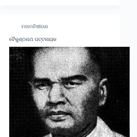
ମହାମନିଷୀଗଣ
ବୈକୁଣ୍ଠନାଥ ପଟ୍ଟନାୟକ