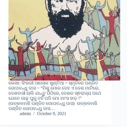
ଲେଖା: ସିଂହାରୀ ଆଲୋକ ଖୁଣ୍ଟିଆ ~ ସ୍ମୃତିରେ ପଣ୍ଡିତ
ଗୋପବନ୍ଧୁ ଦାସ ~ “ମିଶୁ ମୋର ଦେହ ଏ ଦେଶ ମାଟିରେ,
ଦେଶବାସୀ ଚାଲି ଯାନ୍ତୁ ପିଠିରେ, ଦେଶର ସ୍ଵରାଜ୍ୟ ପଥେ
ଯେତେ ଗାଢ଼ ପୁରୁ ତହିଁ ପଡି ମୋ ମାଂସ ହାଡ଼ !”
(ଉତ୍କଳମଣି ପଣ୍ଡିତ ଗୋପବନ୍ଧୁ ଦାସ) ଉତ୍କଳମଣି
ପଣ୍ଡିତ ଗୋପବନ୍ଧୁ ଦାସ…
admin
October 9, 2021