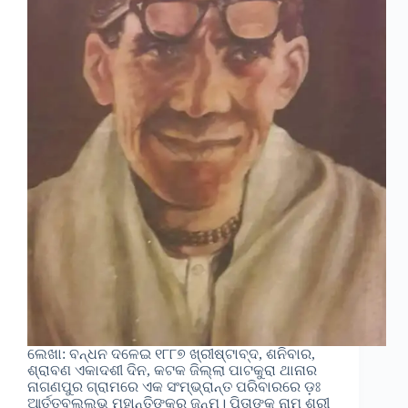
ଲେଖା: ବନ୍ଧନ ଦଳେଇ ୧୮୮୭ ଖ୍ରୀଷ୍ଟାବ୍ଦ, ଶନିବାର,
ଶ୍ରାବଣ ଏକାଦଶୀ ଦିନ, କଟକ ଜିଲ୍ଲା ପାଟକୁରା ଥାନାର
ନାଗଣପୁର ଗ୍ରାମରେ ଏକ ସଂମ୍ଭ୍ରାନ୍ତ ପରିବାରରେ ଡ଼ଃ
ଆର୍ତ୍ତବଲ୍ଲଭ ମହାନ୍ତିଙ୍କର ଜନ୍ମ। ପିତାଙ୍କ ନାମ ଶ୍ରୀ