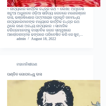
~ ନାଟ୍ୟକାର କାର୍ତ୍ତିକ ଚନ୍ଦ୍ର ରଥ ~ ଲେଖା: ଅମୃତେଶ
ଖଟୁଆ ଅଧୁନାତନ ଓଡ଼ିଆ ସାହିତ୍ୟ ଜଗତରେ ମନୋରଞ୍ଜନ
ଦାସ, ଭଞ୍ଜକିଶୋର ପଟ୍ଟନାୟକ ପ୍ରଭୃତି ଜନମାନ୍ୟ
ନାଟ୍ୟକାରମାନଙ୍କ ମଧ୍ୟରେ କାର୍ତ୍ତିକ ଚନ୍ଦ୍ର ରଥ
ଥିଲେ ଜଣେ ଅନନ୍ୟ ନାଟ୍ୟକାର । ସାମାଜିକ
ଚରିତ୍ରମାନଙ୍କୁ ବାସ୍ତବିକ ଜଗତ ସମ୍ମୁଖରେ
ଆଲୋଡନାତ୍ମକ ଢଙ୍ଗରେ ପରିବେଷିତ କରି ସେ ଖୁବ୍…
admin
August 18, 2022
ମହାମନିଷୀଗଣ
ପଣ୍ଡିତ ଗୋପବନ୍ଧୁ ଦାସ